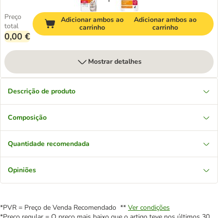
Preço
Adicionar ambos ao
Adicionar ambos ao
total
carrinho
carrinho
0,00 €
Mostrar detalhes
Descrição de produto
Composição
Quantidade recomendada
Opiniões
*PVR = Preço de Venda Recomendado **
Ver condições
*Preço regular = O preço mais baixo que o artigo teve nos últimos 30