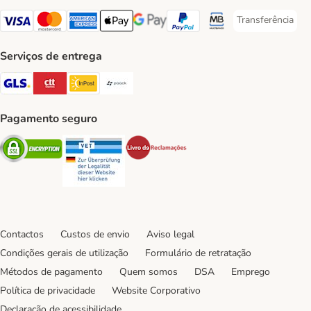
Transferência
Transferência P
Visa Payment Method
Mastercard Payment Method
American Express Payment Method
Apple Pay Payment Method
Google Pay Payment Method
PayPal Payment Method
Multibanco Payment Met
Serviços de entrega
GLS Shipping Method
CTTExpress Shipping Method
InPost Shipping Method
Paack Shipping Method
Pagamento seguro
Security
Security
Security
Contactos
Custos de envio
Aviso legal
Condições gerais de utilização
Formulário de retratação
Métodos de pagamento
Quem somos
DSA
Emprego
Política de privacidade
Website Corporativo
Declaração de acessibilidade