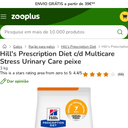
ENVIO GRÁTIS a partir de 39€**
Menu
Pesquisar
produtos
Gatos
Ração para gatos
Hill's Prescription Diet
Hill's Prescripti
Hill's Prescription Diet c/d Multicare
Stress Urinary Care peixe
3 kg
This is a stars rating area from zero to 5: 4.4/5
(
66
)
Dar opinião