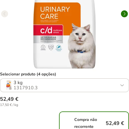
Selecionar produto (4 opções)
3 kg
1317910.3
52,49 €
17,50 € / kg
Compra não
52,49 €
recorrente