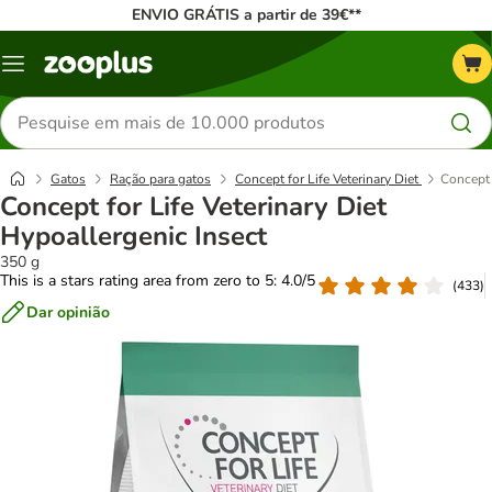
ENVIO GRÁTIS a partir de 39€**
Menu
Pesquisar
produtos
Gatos
Ração para gatos
Concept for Life Veterinary Diet
Concept 
Concept for Life Veterinary Diet
Hypoallergenic Insect
350 g
This is a stars rating area from zero to 5: 4.0/5
(
433
)
Dar opinião