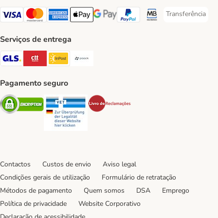
Transferência
Transferência P
Visa Payment Method
Mastercard Payment Method
American Express Payment Method
Apple Pay Payment Method
Google Pay Payment Method
PayPal Payment Method
Multibanco Payment Met
Serviços de entrega
GLS Shipping Method
CTTExpress Shipping Method
InPost Shipping Method
Paack Shipping Method
Pagamento seguro
Security
Security
Security
Contactos
Custos de envio
Aviso legal
Condições gerais de utilização
Formulário de retratação
Métodos de pagamento
Quem somos
DSA
Emprego
Política de privacidade
Website Corporativo
Declaração de acessibilidade