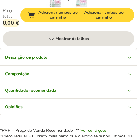
Preço
Adicionar ambos ao
Adicionar ambos ao
total
carrinho
carrinho
0,00 €
Mostrar detalhes
Descrição de produto
Composição
Quantidade recomendada
Opiniões
*PVR = Preço de Venda Recomendado **
Ver condições
*Preço regular = O preço mais baixo que o artigo teve nos últimos 30