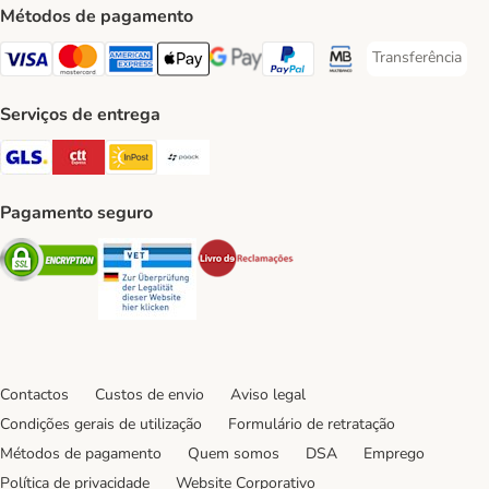
Métodos de pagamento
Transferência
Transferência P
Visa Payment Method
Mastercard Payment Method
American Express Payment Method
Apple Pay Payment Method
Google Pay Payment Method
PayPal Payment Method
Multibanco Payment Met
Serviços de entrega
GLS Shipping Method
CTTExpress Shipping Method
InPost Shipping Method
Paack Shipping Method
Pagamento seguro
Security
Security
Security
Contactos
Custos de envio
Aviso legal
Condições gerais de utilização
Formulário de retratação
Métodos de pagamento
Quem somos
DSA
Emprego
Política de privacidade
Website Corporativo