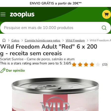
ENVIO GRÁTIS a partir de 39€**
Menu
Pesquisar
produtos
Gatos
Comida húmida para gatos
Wild Freedom
Wild Freedom Ad
Wild Freedom Adult "Red" 6 x 200
g - receita sem cereais
Scarlet Sunrise - Carne de porco, salmão e atum
This is a stars rating area from zero to 5: 3.6/5
(
22
)
Dar opinião