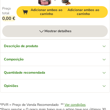
Preço
Adicionar ambos ao
Adicionar ambos ao
total
carrinho
carrinho
0,00 €
Mostrar detalhes
Descrição de produto
Composição
Quantidade recomendada
Opiniões
*PVR = Preço de Venda Recomendado **
Ver condições
*Preço regular = O preço mais baixo que o artigo teve nos últimos 30