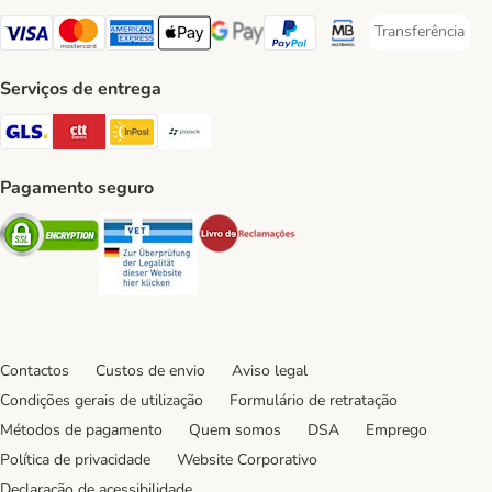
Transferência
Transferência P
Visa Payment Method
Mastercard Payment Method
American Express Payment Method
Apple Pay Payment Method
Google Pay Payment Method
PayPal Payment Method
Multibanco Payment Met
Serviços de entrega
GLS Shipping Method
CTTExpress Shipping Method
InPost Shipping Method
Paack Shipping Method
Pagamento seguro
Security
Security
Security
Contactos
Custos de envio
Aviso legal
Condições gerais de utilização
Formulário de retratação
Métodos de pagamento
Quem somos
DSA
Emprego
Política de privacidade
Website Corporativo
Declaração de acessibilidade