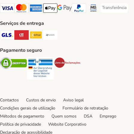
Transferência
Transferência P
Visa Payment Method
Mastercard Payment Method
American Express Payment Method
Apple Pay Payment Method
Google Pay Payment Method
PayPal Payment Method
Multibanco Payment Met
Serviços de entrega
GLS Shipping Method
CTTExpress Shipping Method
InPost Shipping Method
Paack Shipping Method
Pagamento seguro
Security
Security
Security
Contactos
Custos de envio
Aviso legal
Condições gerais de utilização
Formulário de retratação
Métodos de pagamento
Quem somos
DSA
Emprego
Política de privacidade
Website Corporativo
Declaração de acessibilidade