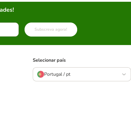
ades!
Subscreva agora!
Selecionar país
Portugal / pt