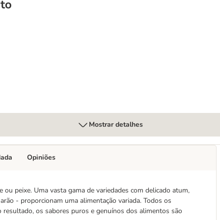
to
 14 g snacks para gatos
Mostrar detalhes
dada
Opiniões
e ou peixe. Uma vasta gama de variedades com delicado atum,
marão - proporcionam uma alimentação variada. Todos os
 resultado, os sabores puros e genuínos dos alimentos são