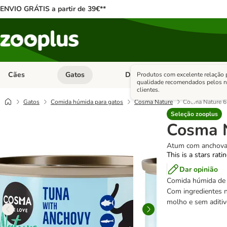
ENVIO GRÁTIS a partir de 39€**
Cães
Gatos
Dieta Vet.
Antipara
Produtos com excelente relação 
Abrir menu de categoria: Cães
Abrir menu de categoria: Gatos
Abrir menu 
qualidade recomendados pelos 
clientes.
Gatos
Comida húmida para gatos
Cosma Nature
Cosma Nature 6
Seleção zooplus
Cosma N
Atum com anchovas
This is a stars rati
Dar opinião
Comida húmida de 
Com ingredientes n
molho e sem aditiv