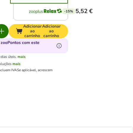
5,52 €
-15%
Adicionar
Adicionar
ao
ao
carrinho
carrinho
 zooPontos com este
dias úteis.
mais
oluções
mais
ncluem IVA
Se aplicável, acrescem