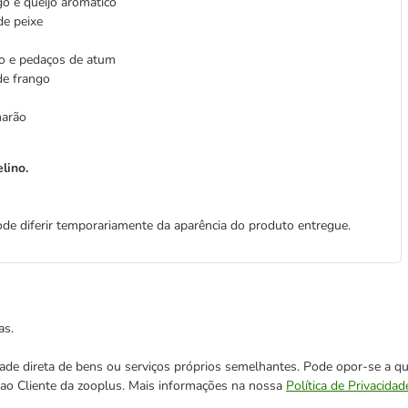
go e queijo aromático
de peixe
o e pedaços de atum
 de frango
marão
lino.
de diferir temporariamente da aparência do produto entregue.
as.
cidade direta de bens ou serviços próprios semelhantes. Pode opor-se a
o ao Cliente da zooplus. Mais informações na nossa
Política de Privacidad