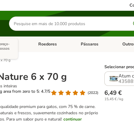
Co
Pesquisar
produtos
sitários
Roedores
Pássaros
Outro
preço-
de categoria: Dieta Vet.
Abrir menu de categoria: Antiparasitários
Abrir menu de categoria: Roed
Abrir me
nossos
 x 70 g
Selecionar pro
ature 6 x 70 g
Atum c
43588
 inteiras
ng area from zero to 5: 4.7/5
6,49 €
(
2022
)
15,45 € / kg
qualidade premium para gatos, com 75 % de carne.
aturais e frescos, suavemente cozinhados no próprio
os. Para um sabor puro e natural!
continuar