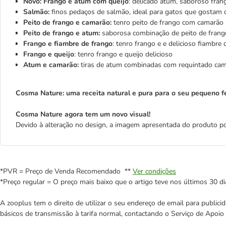
Novo: Frango e atum com queijo
: delicado atum, saboroso fran
Salmão:
finos pedaços de salmão, ideal para gatos que gostam 
Peito de frango e camarão:
tenro peito de frango com camarão
Peito de frango e atum:
saborosa combinação de peito de frang
Frango e fiambre de frango
: tenro frango e e delicioso fiambre
Frango e queijo
: tenro frango e queijo delicioso
Atum e camarão:
tiras de atum combinadas com requintado ca
Cosma Nature: uma receita natural e pura para o seu pequeno fe
Cosma Nature agora tem um novo visual!
Devido à alteração no design, a imagem apresentada do produto po
*PVR = Preço de Venda Recomendado **
Ver condições
*Preço regular = O preço mais baixo que o artigo teve nos últimos 30 di
A zooplus tem o direito de utilizar o seu endereço de email para publi
básicos de transmissão à tarifa normal, contactando o Serviço de Apoi