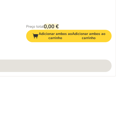
0,00 €
Preço total
Adicionar ambos ao
Adicionar ambos ao
carrinho
carrinho