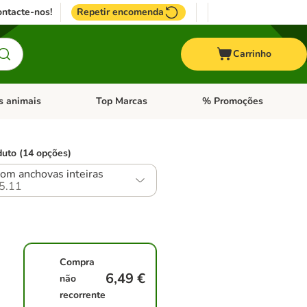
ntacte-nos!
Repetir encomenda
Carrinho
s animais
Top Marcas
% Promoções
ores
nu de categoria: Pássaros
Abrir menu de categoria: Outros animais
Abrir menu de categoria: T
duto (14 opções)
om anchovas inteiras
5.11
Compra
6,49 €
não
recorrente