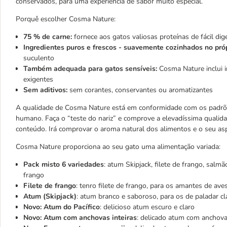
conservados, para uma experiência de sabor muito especial.
Porquê escolher Cosma Nature:
75 % de carne:
fornece aos gatos valiosas proteínas de fácil dig
Ingredientes puros e frescos - suavemente cozinhados no pró
suculento
Também adequada para gatos sensíveis:
Cosma Nature inclui i
exigentes
Sem aditivos:
sem corantes, conservantes ou aromatizantes
A qualidade de Cosma Nature está em conformidade com os padrõe
humano. Faça o “teste do nariz” e comprove a elevadíssima quali
conteúdo. Irá comprovar o aroma natural dos alimentos e o seu asp
Cosma Nature proporciona ao seu gato uma alimentação variada:
Pack misto 6 variedades
: atum Skipjack, filete de frango, salm
frango
Filete de frango
: tenro filete de frango, para os amantes de ave
Atum (Skipjack)
: atum branco e saboroso, para os de paladar cl
Novo: Atum do Pacífico
: delicioso atum escuro e claro
Novo: Atum com anchovas inteiras
: delicado atum com anchov