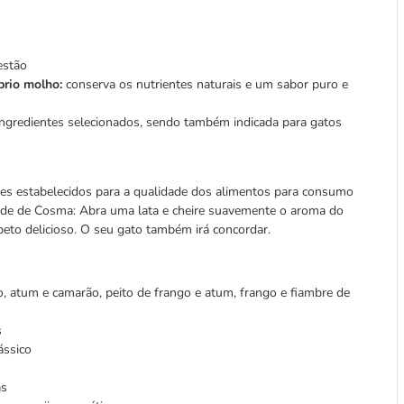
estão
prio molho:
conserva os nutrientes naturais e um sabor puro e
ngredientes selecionados, sendo também indicada para gatos
s estabelecidos para a qualidade dos alimentos para consumo
dade de Cosma: Abra uma lata e cheire suavemente o aroma do
eto delicioso. O seu gato também irá concordar.
ão, atum e camarão, peito de frango e atum, frango e fiambre de
s
ássico
as