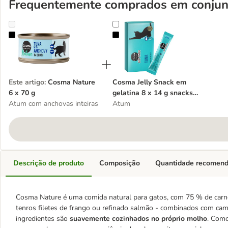
Frequentemente comprados em conjun
Cosma Nature 6 x 70 g
Cosma Jelly Snack em gelatina 8 x
Este artigo
:
Cosma Nature
Cosma Jelly Snack em
6 x 70 g
gelatina 8 x 14 g snacks
Atum com anchovas inteiras
para gatos
Atum
Descrição de produto
Composição
Quantidade recomen
Cosma Nature é uma comida natural para gatos, com 75 % de carn
tenros filetes de frango ou refinado salmão - combinados com ca
ingredientes são
suavemente cozinhados no próprio molho
. Como