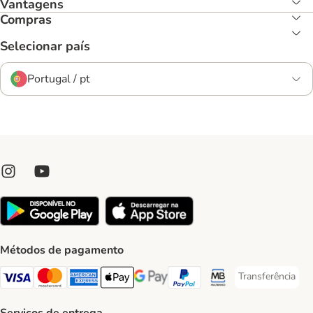
Vantagens
Compras
Selecionar país
Portugal / pt
Métodos de pagamento
Transferência
Transferência P
Visa Payment Method
Mastercard Payment Method
American Express Payment Method
Apple Pay Payment Method
Google Pay Payment Method
PayPal Payment Method
Multibanco Payment Met