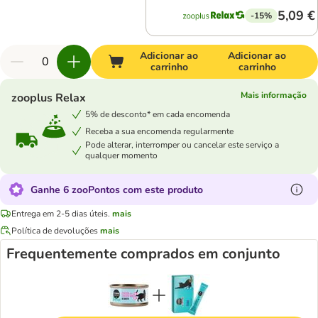
5,09 €
-15%
Adicionar ao
Adicionar ao
carrinho
carrinho
Mais informação
zooplus Relax
5% de desconto* em cada encomenda
Receba a sua encomenda regularmente
Pode alterar, interromper ou cancelar este serviço a
qualquer momento
Ganhe 6 zooPontos com este produto
Entrega em 2-5 dias úteis.
mais
Política de devoluções
mais
Frequentemente comprados em conjunto