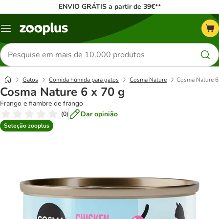
ENVIO GRÁTIS a partir de 39€**
Menu
Pesquisar
produtos
Gatos
Comida húmida para gatos
Cosma Nature
Cosma Nature 6
Cosma Nature 6 x 70 g
Frango e fiambre de frango
Dar opinião
(
0
)
Seleção zooplus