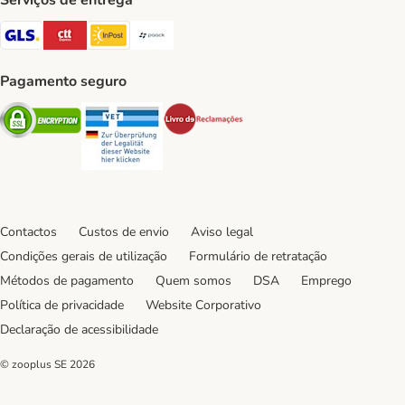
Serviços de entrega
GLS Shipping Method
CTTExpress Shipping Method
InPost Shipping Method
Paack Shipping Method
Pagamento seguro
Security
Security
Security
Contactos
Custos de envio
Aviso legal
Condições gerais de utilização
Formulário de retratação
Métodos de pagamento
Quem somos
DSA
Emprego
Política de privacidade
Website Corporativo
Declaração de acessibilidade
© zooplus SE
2026