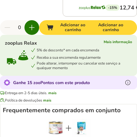
12,74 
-15%
Adicionar ao
Adicionar ao
carrinho
carrinho
Mais informação
zooplus Relax
5% de desconto* em cada encomenda
Receba a sua encomenda regularmente
Pode alterar, interromper ou cancelar este serviço a
qualquer momento
Ganhe 15 zooPontos com este produto
Entrega em 2-5 dias úteis.
mais
Política de devoluções
mais
Frequentemente comprados em conjunto