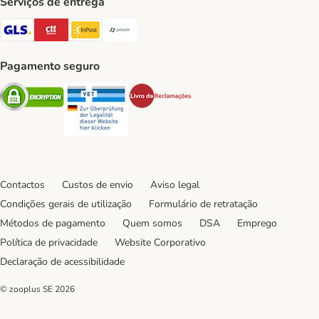
Serviços de entrega
GLS Shipping Method
CTTExpress Shipping Method
InPost Shipping Method
Paack Shipping Method
Pagamento seguro
Security
Security
Security
Contactos
Custos de envio
Aviso legal
Condições gerais de utilização
Formulário de retratação
Métodos de pagamento
Quem somos
DSA
Emprego
Política de privacidade
Website Corporativo
Declaração de acessibilidade
© zooplus SE
2026