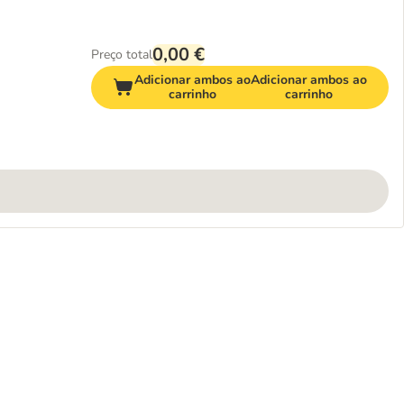
0,00 €
Preço total
Adicionar ambos ao
Adicionar ambos ao
carrinho
carrinho