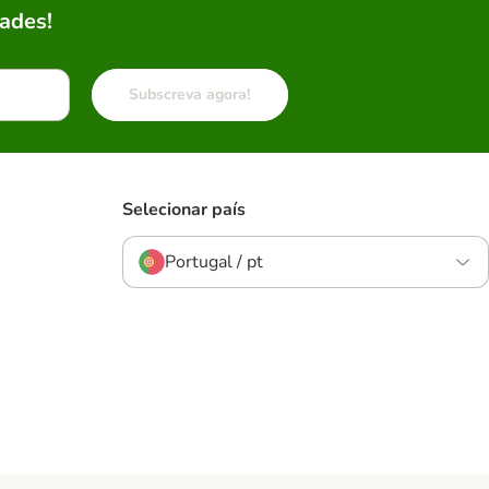
ades!
Subscreva agora!
Selecionar país
Portugal / pt