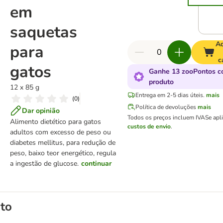
em
saquetas
Ad
para
c
gatos
Ganhe 13 zooPontos c
produto
12 x 85 g
Entrega em 2-5 dias úteis.
mais
(
0
)
Política de devoluções
mais
Dar opinião
Todos os preços incluem IVA
Se apl
Alimento dietético para gatos
custos de envio
.
adultos com excesso de peso ou
diabetes mellitus, para redução de
peso, baixo teor energético, regula
a ingestão de glucose.
continuar
to