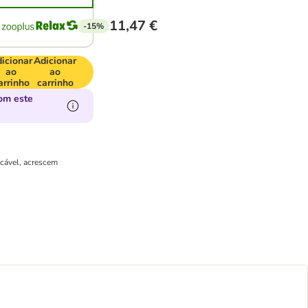
11,47 €
-15%
icionar
Adicionar
ao
ao
arrinho
carrinho
om este
icável, acrescem