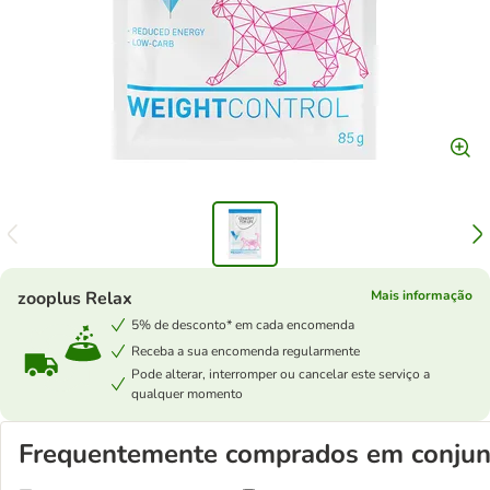
zooplus Relax
Mais informação
5% de desconto* em cada encomenda
Receba a sua encomenda regularmente
Pode alterar, interromper ou cancelar este serviço a
qualquer momento
Frequentemente comprados em conjun