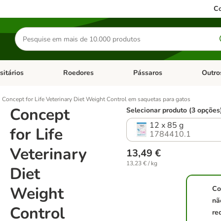
Co
Pesquisar
produtos
sitários
Roedores
Pássaros
Outro
de categoria: Dieta Vet.
Abrir menu de categoria: Antiparasitários
Abrir menu de categoria: Roed
Abrir me
Concept for Life Veterinary Diet Weight Control em saquetas para gatos
Concept
Selecionar produto (3 opções
12 x 85 g
for Life
1784410.1
Veterinary
13,49 €
13,23 € / kg
Diet
Weight
Co
nã
Control
re