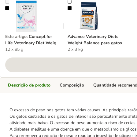
Concept for Life Veterinary Diet Weight Control em saquetas para 
Advance Veterinary Diets Weight 
Este artigo
:
Concept for
Advance Veterinary Diets
Life Veterinary Diet Weight
Weight Balance para gatos
Control em saquetas para
12 x 85 g
2 x 3 kg
gatos
Descrição de produto
Composição
Quantidade recomen
O excesso de peso nos gatos tem várias causas. As principais razões 
Os gatos castrados e os gatos de interior são particularmente afe
atividade mais baixo. O excesso de peso aumenta o risco de certas
A diabetes mellitus é uma doença em que o metabolismo da glicose 
Para promover a redução de peso e regular a ingestão de glicose, é