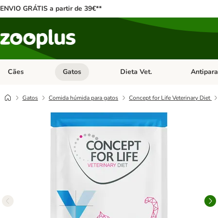
ENVIO GRÁTIS a partir de 39€**
Cães
Gatos
Dieta Vet.
Antipara
Abrir menu de categoria: Cães
Abrir menu de categoria: Gatos
Abrir menu 
Gatos
Comida húmida para gatos
Concept for Life Veterinary Diet