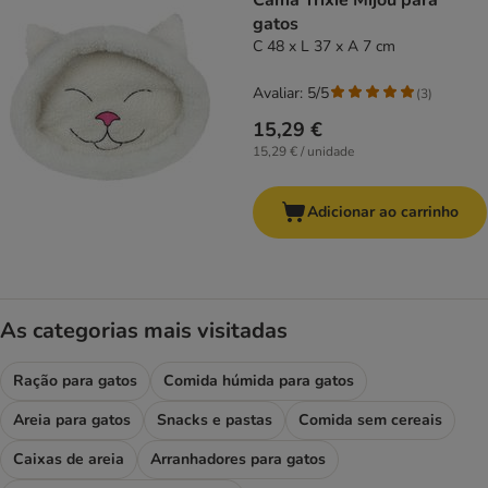
Cama Trixie Mijou para
gatos
C 48 x L 37 x A 7 cm
Avaliar: 5/5
(
3
)
15,29 €
15,29 € / unidade
Adicionar ao carrinho
As categorias mais visitadas
Ração para gatos
Comida húmida para gatos
Areia para gatos
Snacks e pastas
Comida sem cereais
Caixas de areia
Arranhadores para gatos