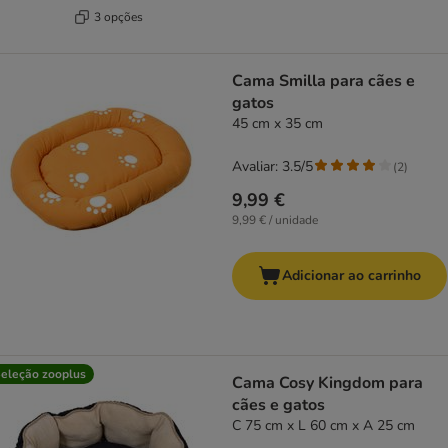
3 opções
Cama Smilla para cães e
gatos
45 cm x 35 cm
Avaliar: 3.5/5
(
2
)
9,99 €
9,99 € / unidade
Adicionar ao carrinho
eleção zooplus
Cama Cosy Kingdom para
cães e gatos
C 75 cm x L 60 cm x A 25 cm