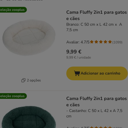
product items have been changed
eleção zooplus
Cama Fluffy 2in1 para gatos
e cães
Branco: C 50 cm x L 42 cm x A
7,5 cm
Avaliar: 4.7/5
(
1099
)
9,99 €
9,99 € / unidade
Adicionar ao carrinho
2 opções
eleção zooplus
Cama Fluffy 2in1 para gatos
e cães
- Castanho: C 50 x L 42 x A 7,5
cm