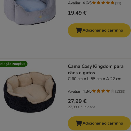
Avaliar: 4.6/5
(
11
)
19,49 €
Adicionar ao carrinho
eleção zooplus
Cama Cosy Kingdom para
cães e gatos
C 60 cm x L 55 cm x A 22 cm
Avaliar: 4.3/5
(
1329
)
27,99 €
27,99 € / unidade
Adicionar ao carrinho