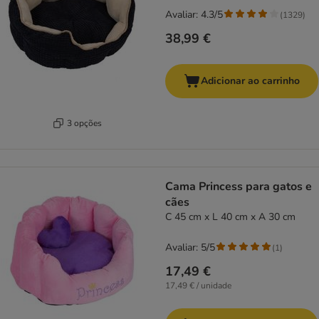
Avaliar: 4.3/5
(
1329
)
38,99 €
Adicionar ao carrinho
3 opções
Cama Princess para gatos e
cães
C 45 cm x L 40 cm x A 30 cm
Avaliar: 5/5
(
1
)
17,49 €
17,49 € / unidade