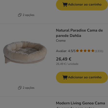
Adicionar ao carrinho
2 opções
Natural Paradise Cama de
parede Dahlia
Creme
Avaliar: 4.5/5
(
1331
)
26,49 €
26,49 € / unidade
Adicionar ao carrinho
2 opções
Modern Living Genoa Cama