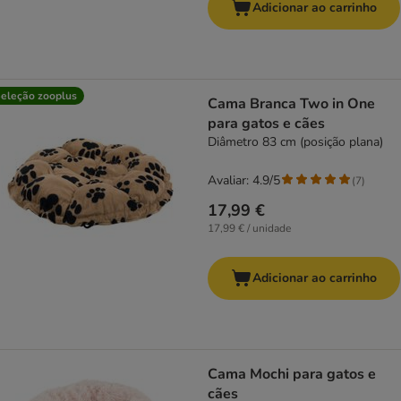
Adicionar ao carrinho
eleção zooplus
Cama Branca Two in One
para gatos e cães
Diâmetro 83 cm (posição plana)
Avaliar: 4.9/5
(
7
)
17,99 €
17,99 € / unidade
Adicionar ao carrinho
Cama Mochi para gatos e
cães