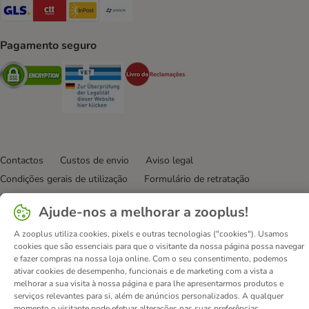
GLS Shipping Method
CTTExpress Shipping Method
InPost Shipping Method
Paack Shipping Method
Pagamento seguro
Security
Security
Security
Contactos
Custos de envio
Aviso legal
Condições gerais de utilização
Formulário de retratação
Métodos de pagamento
Quem somos
DSA
Emprego
Ajude-nos a melhorar a zooplus!
Política de privacidade
Website Corporativo
A zooplus utiliza cookies, pixels e outras tecnologias ("cookies"). Usamos
Declaração de acessibilidade
cookies que são essenciais para que o visitante da nossa página possa navegar
e fazer compras na nossa loja online. Com o seu consentimento, podemos
© zooplus SE
2026
ativar cookies de desempenho, funcionais e de marketing com a vista a
melhorar a sua visita à nossa página e para lhe apresentarmos produtos e
serviços relevantes para si, além de anúncios personalizados. A qualquer
momento o visitante pode efetuar alterações nas suas preferências