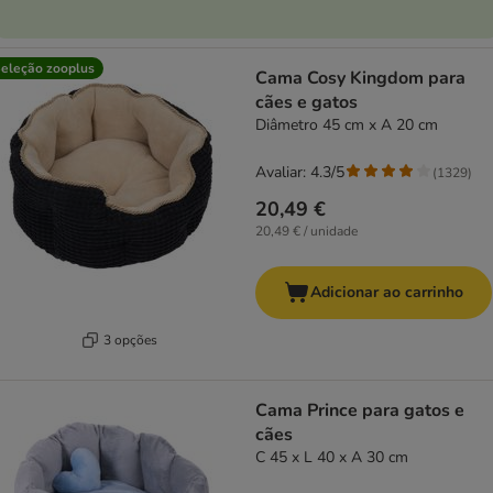
eleção zooplus
Cama Cosy Kingdom para
cães e gatos
Diâmetro 45 cm x A 20 cm
Avaliar: 4.3/5
(
1329
)
20,49 €
20,49 € / unidade
Adicionar ao carrinho
3 opções
Cama Prince para gatos e
cães
C 45 x L 40 x A 30 cm