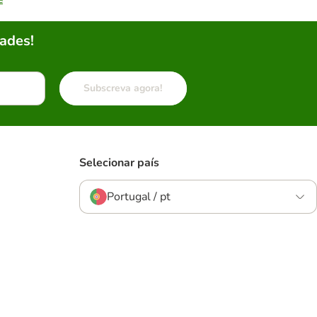
ades!
Subscreva agora!
Selecionar país
Portugal / pt