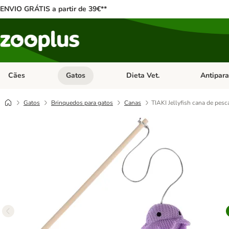
ENVIO GRÁTIS a partir de 39€**
Cães
Gatos
Dieta Vet.
Antipara
Abrir menu de categoria: Cães
Abrir menu de categoria: Gatos
Abrir menu 
Gatos
Brinquedos para gatos
Canas
TIAKI Jellyfish cana de pesc