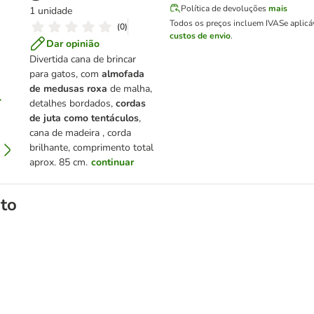
Política de devoluções
mais
1 unidade
Todos os preços incluem IVA
Se aplicá
(
0
)
custos de envio
.
Dar opinião
Divertida cana de brincar
para gatos, com
almofada
de medusas
roxa
de malha,
detalhes bordados,
cordas
de juta como tentáculos
,
cana de madeira , corda
brilhante, comprimento total
aprox. 85 cm.
continuar
to