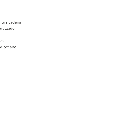
 brincadeira
 prateado
das
do oceano