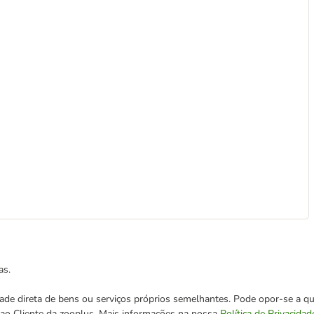
as.
cidade direta de bens ou serviços próprios semelhantes. Pode opor-se a
o ao Cliente da zooplus. Mais informações na nossa
Política de Privacidad