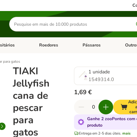
Co
Pesquisar
produtos
sitários
Roedores
Pássaros
Outro
de categoria: Dieta Vet.
Abrir menu de categoria: Antiparasitários
Abrir menu de categoria: Roed
Abrir me
ar para gatos
TIAKI
1 unidade
1549314.0
Jellyfish
1,69 €
cana de
Adic
pescar
car
para
Ganhe 2 zooPontos com 
produto
gatos
Entrega em 2-5 dias úteis.
mais