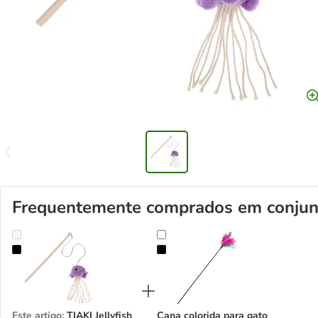
Frequentemente comprados em conjun
TIAKI Jellyfish cana de pescar para gatos
Cana colorida para gato
Este artigo
:
TIAKI Jellyfish
Cana colorida para gato