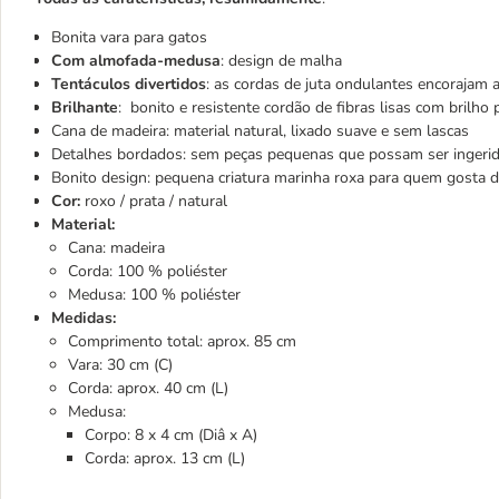
Bonita vara para gatos
Com almofada-medusa
: design de malha
Tentáculos divertidos
: as cordas de juta ondulantes encorajam a
Brilhante
: bonito e resistente cordão de fibras lisas com brilho
Cana de madeira: material natural, lixado suave e sem lascas
Detalhes bordados: sem peças pequenas que possam ser ingeri
Bonito design: pequena criatura marinha roxa para quem gosta 
Cor:
roxo / prata / natural
Material:
Cana: madeira
Corda: 100 % poliéster
Medusa: 100 % poliéster
Medidas:
Comprimento total: aprox. 85 cm
Vara: 30 cm (C)
Corda: aprox. 40 cm (L)
Medusa:
Corpo: 8 x 4 cm (Diâ x A)
Corda: aprox. 13 cm (L)