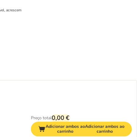
vel, acrescem
0,00 €
Preço total
Adicionar ambos ao
Adicionar ambos ao
carrinho
carrinho