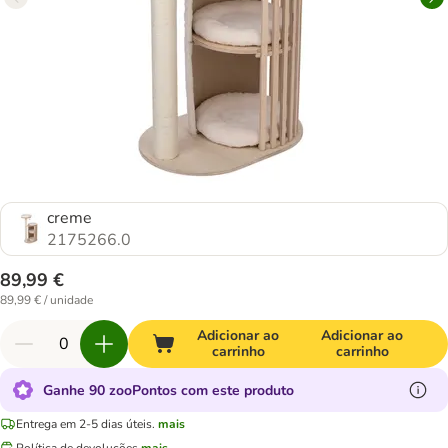
creme
2175266.0
89,99 €
89,99 € / unidade
Adicionar ao
Adicionar ao
carrinho
carrinho
Ganhe 90 zooPontos com este produto
Entrega em 2-5 dias úteis.
mais
Política de devoluções
mais