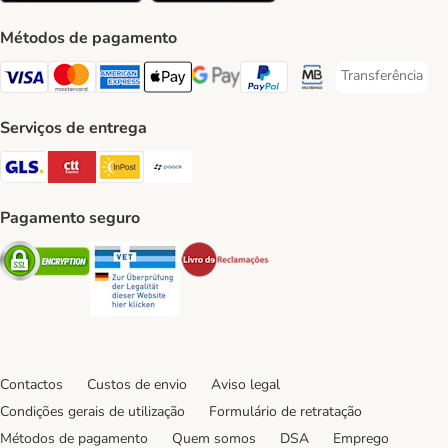
Métodos de pagamento
Transferência
Transferência P
Visa Payment Method
Mastercard Payment Method
American Express Payment Method
Apple Pay Payment Method
Google Pay Payment Method
PayPal Payment Method
Multibanco Payment Met
Serviços de entrega
GLS Shipping Method
CTTExpress Shipping Method
InPost Shipping Method
Paack Shipping Method
Pagamento seguro
Security
Security
Security
Contactos
Custos de envio
Aviso legal
Condições gerais de utilização
Formulário de retratação
Métodos de pagamento
Quem somos
DSA
Emprego