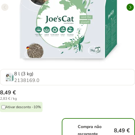
8 l (3 kg)
2138169.0
8,49 €
2,83 € / kg
Ativar desconto -10%
Compra não
8,49 €
recorrente