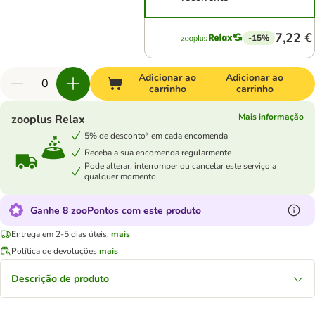
7,22 €
-15%
Adicionar ao
Adicionar ao
carrinho
carrinho
Mais informação
zooplus Relax
5% de desconto* em cada encomenda
Receba a sua encomenda regularmente
Pode alterar, interromper ou cancelar este serviço a
qualquer momento
Ganhe 8 zooPontos com este produto
Entrega em 2-5 dias úteis.
mais
Política de devoluções
mais
Descrição de produto