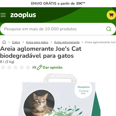
ENVIO GRÁTIS a partir de 39€**
Menu
Pesquisar
produtos
Gatos
Areia para gatos
Areia aglomerante
Areia aglomerante Joe'
Areia aglomerante Joe's Cat
biodegradável para gatos
8 l (3 kg)
Dar opinião
(
0
)