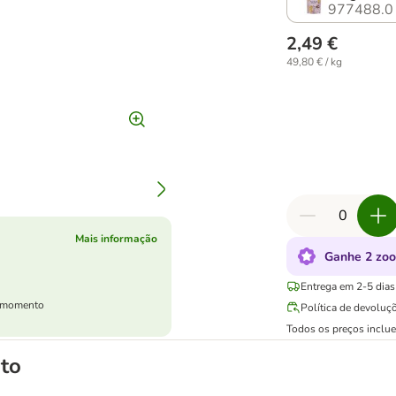
977488.0
2,49 €
49,80 € / kg
Mais informação
Ganhe 2 zoo
Entrega em 2-5 dias 
er momento
Política de devoluç
Todos os preços inclu
to