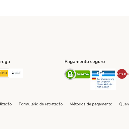
trega
Pagamento seguro
ping Method
TExpress Shipping Method
InPost Shipping Method
Paack Shipping Method
Security
Securit
hod
lização
Formulário de retratação
Métodos de pagamento
Quem