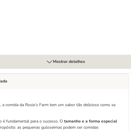
atosis ração para cães
Mostrar detalhes
dada
, a comida da Rosie’s Farm tem um sabor tão delicioso como se
ivo é fundamental para o sucesso. O
tamanho e a forma especial
propósito: as pequenas guloseimas podem ser comidas