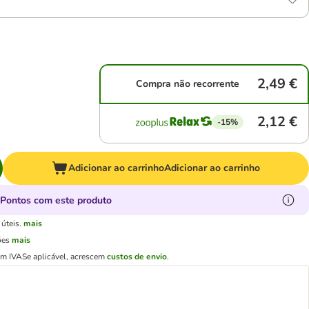
2,49 €
Compra não recorrente
2,12 €
-15%
Adicionar ao carrinho
Adicionar ao carrinho
Pontos com este produto
úteis.
mais
ões
mais
em IVA
Se aplicável, acrescem
custos de envio
.