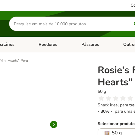
Co
Pesquisar
produtos
sitários
Roedores
Pássaros
Outro
de categoria: Dieta Vet.
Abrir menu de categoria: Antiparasitários
Abrir menu de categoria: Roed
Abrir me
Mini Hearts" Peru
Rosie's
Hearts"
50 g
Snack ideal para
tr
- 30% -
para uma e
Selecionar produto
50 g