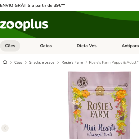
ENVIO GRÁTIS a partir de 39€**
Cães
Gatos
Dieta Vet.
Antipara
Abrir menu de categoria: Cães
Abrir menu de categoria: Gatos
Abrir menu 
Cães
Snacks e ossos
Rosie's Farm
Rosie's Farm Puppy & Adult "