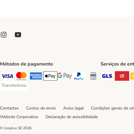
Métodos de pagamento
Serviços de en
GLS Ship
CT
Visa Payment Method
Mastercard Payment Method
American Express Payment Method
Apple Pay Payment Method
Google Pay Payment Method
PayPal Payment Method
Multibanco Payment Met
Transferência
Transferência Payment Method
Contactos
Custos de envio
Aviso legal
Condições gerais de uti
Website Corporativo
Declaração de acessibilidade
© zooplus SE
2026