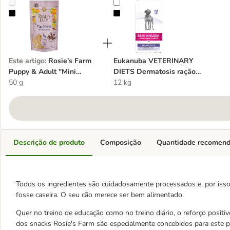
Rosie's Farm Puppy & Adult "Mini Hearts" Peru
Eukanuba VETERINARY DIETS Derm
Este artigo
:
Rosie's Farm
Eukanuba VETERINARY
Puppy & Adult "Mini
DIETS Dermatosis ração
Hearts" Peru
50 g
para cães
12 kg
Descrição de produto
Composição
Quantidade recomen
Todos os ingredientes são cuidadosamente processados e, por isso
fosse caseira. O seu cão merece ser bem alimentado.
Quer no treino de educação como no treino diário, o reforço posit
dos snacks Rosie's Farm são especialmente concebidos para este 