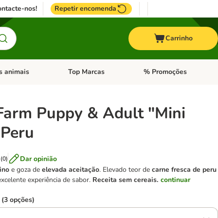
ntacte-nos!
Repetir encomenda
Carrinho
s animais
Top Marcas
% Promoções
ores
nu de categoria: Pássaros
Abrir menu de categoria: Outros animais
Abrir menu de categoria: T
 Farm Puppy & Adult "Mini
 Peru
Dar opinião
(
0
)
eino
e goza de
elevada aceitação
. Elevado teor de
carne fresca de peru
xcelente experiência de sabor.
Receita sem cereais.
continuar
 (3 opções)