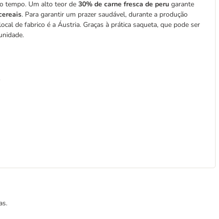
to tempo. Um alto teor de
30% de carne fresca de peru
garante
cereais
. Para garantir um prazer saudável, durante a produção
 local de fabrico é a Áustria. Graças à prática saqueta, que pode ser
unidade.
o
as.