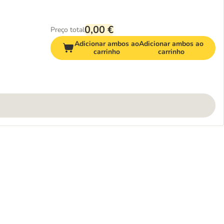
0,00 €
Preço total
Adicionar ambos ao
Adicionar ambos ao
carrinho
carrinho