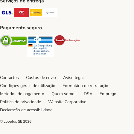
Serviços de entrega
GLS Shipping Method
CTTExpress Shipping Method
InPost Shipping Method
Paack Shipping Method
Pagamento seguro
Security
Security
Security
Contactos
Custos de envio
Aviso legal
Condições gerais de utilização
Formulário de retratação
Métodos de pagamento
Quem somos
DSA
Emprego
Política de privacidade
Website Corporativo
Declaração de acessibilidade
© zooplus SE
2026