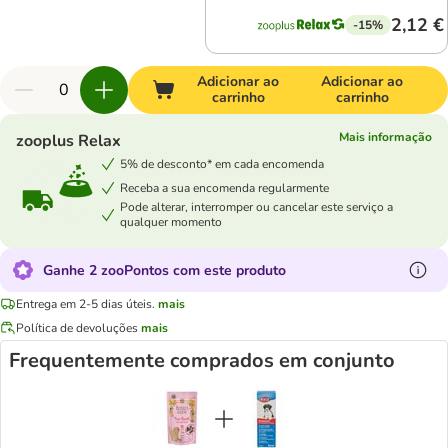
2,12 €
-15%
Adicionar ao
Adicionar ao
carrinho
carrinho
Mais informação
zooplus Relax
5% de desconto* em cada encomenda
Receba a sua encomenda regularmente
Pode alterar, interromper ou cancelar este serviço a
qualquer momento
Ganhe 2 zooPontos com este produto
Entrega em 2-5 dias úteis.
mais
Política de devoluções
mais
Frequentemente comprados em conjunto