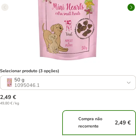
Selecionar produto (3 opções)
50 g
1095046.1
2,49 €
49,80 € / kg
Compra não
2,49 €
recorrente