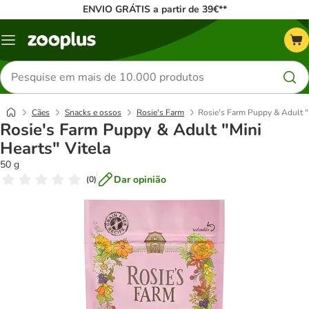
ENVIO GRÁTIS a partir de 39€**
Menu
Pesquisar
produtos
Cães
Snacks e ossos
Rosie's Farm
Rosie's Farm Puppy & Adult "M
Rosie's Farm Puppy & Adult "Mini
Hearts" Vitela
50 g
Dar opinião
(
0
)