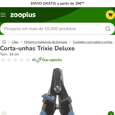
ENVIO GRÁTIS a partir de 39€**
Menu
Pesquisar
produtos
Cães
Higiene e máquinas de tosquiar
Cuidados com patas e unhas
Corta-unhas Trixie Deluxe
Tam.: 16 cm
Dar opinião
(
0
)