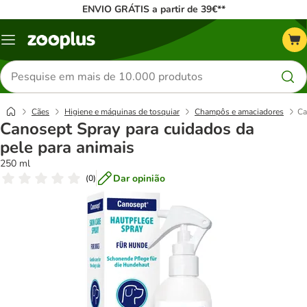
ENVIO GRÁTIS a partir de 39€**
Menu
Pesquisar
produtos
Cães
Higiene e máquinas de tosquiar
Champôs e amaciadores
Ca
Canosept Spray para cuidados da
pele para animais
250 ml
Dar opinião
(
0
)