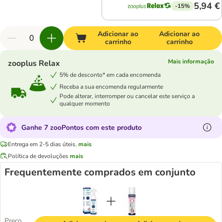
5,94 €
-15%
Adicionar ao
Adicionar ao
carrinho
carrinho
Mais informação
zooplus Relax
5% de desconto* em cada encomenda
Receba a sua encomenda regularmente
Pode alterar, interromper ou cancelar este serviço a
qualquer momento
Ganhe 7 zooPontos com este produto
Entrega em 2-5 dias úteis.
mais
Política de devoluções
mais
Frequentemente comprados em conjunto
Preço