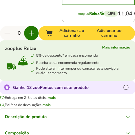
11,04 
-15%
Adicionar ao
Adicionar ao
carrinho
carrinho
Mais informação
zooplus Relax
5% de desconto* em cada encomenda
Receba a sua encomenda regularmente
Pode alterar, interromper ou cancelar este serviço a
qualquer momento
Ganhe 13 zooPontos com este produto
Entrega em 2-5 dias úteis.
mais
Política de devoluções
mais
Descrição de produto
Composição