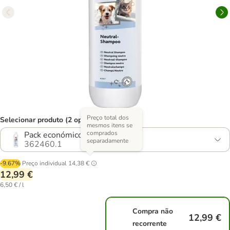
Preço total dos
Selecionar produto (2 opções)
mesmos itens se
comprados
Pack económico: 2 x 1 litro
separadamente
362460.1
-9.67%
Preço individual
14,38 €
12,99 €
6,50 € / l
Compra não
12,99 €
recorrente