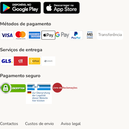
Métodos de pagamento
Transferência
Transferência P
Visa Payment Method
Mastercard Payment Method
American Express Payment Method
Apple Pay Payment Method
Google Pay Payment Method
PayPal Payment Method
Multibanco Payment Met
Serviços de entrega
GLS Shipping Method
CTTExpress Shipping Method
InPost Shipping Method
Paack Shipping Method
Pagamento seguro
Security
Security
Security
Contactos
Custos de envio
Aviso legal