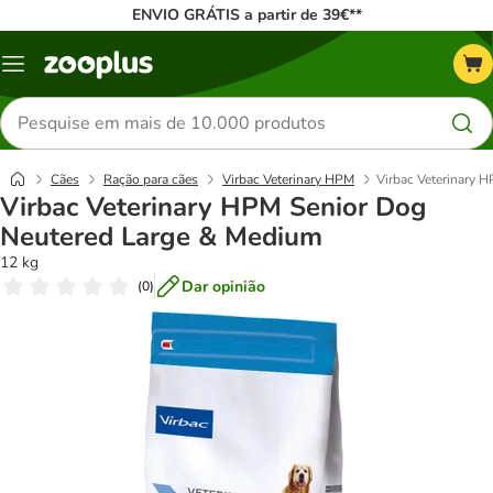
ENVIO GRÁTIS a partir de 39€**
Menu
Pesquisar
produtos
Cães
Ração para cães
Virbac Veterinary HPM
Virbac Veterinary 
Virbac Veterinary HPM Senior Dog
Neutered Large & Medium
12 kg
Dar opinião
(
0
)