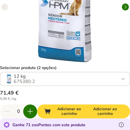
Selecionar produto (2 opções)
12 kg
675380.2
71,49 €
5,96 € / kg
Adicionar ao
Adicionar ao
carrinho
carrinho
Ganhe 71 zooPontos com este produto