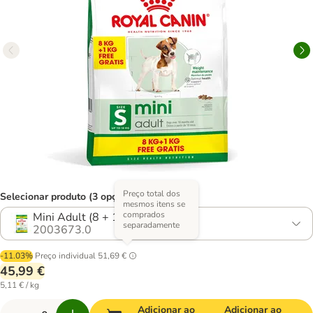
Preço total dos
Selecionar produto (3 opções)
mesmos itens se
comprados
Mini Adult (8 + 1 kg)
separadamente
2003673.0
-11.03%
Preço individual
51,69 €
45,99 €
5,11 € / kg
Adicionar ao
Adicionar ao