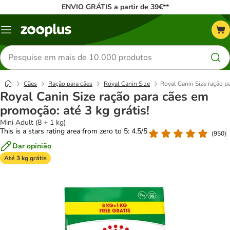
ENVIO GRÁTIS a partir de 39€**
Menu
Pesquisar
produtos
Cães
Ração para cães
Royal Canin Size
Royal Canin Size ração pa
Royal Canin Size ração para cães em
promoção: até 3 kg grátis!
Mini Adult (8 + 1 kg)
This is a stars rating area from zero to 5: 4.5/5
(
950
)
Dar opinião
Até 3 kg grátis