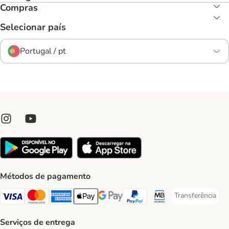
Compras
Selecionar país
Portugal / pt
Métodos de pagamento
Transferência
Transferência P
Visa Payment Method
Mastercard Payment Method
American Express Payment Method
Apple Pay Payment Method
Google Pay Payment Method
PayPal Payment Method
Multibanco Payment Met
Serviços de entrega