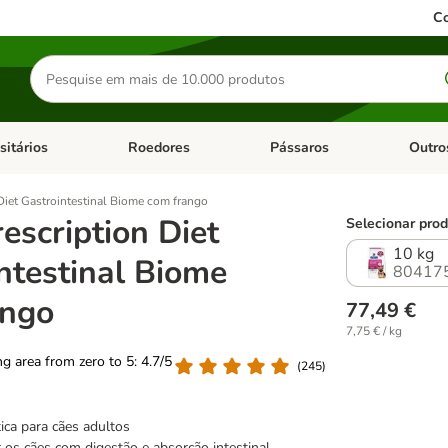
Co
Pesquisar
produtos
sitários
Roedores
Pássaros
Outro
de categoria: Dieta Vet.
Abrir menu de categoria: Antiparasitários
Abrir menu de categoria: Roed
Abrir me
 Diet Gastrointestinal Biome com frango
rescription Diet
Selecionar prod
10 kg
ntestinal Biome
80417
ango
77,49 €
7,75 € / kg
ing area from zero to 5: 4.7/5
(
245
)
ica para cães adultos
r os cães com digestão e absorção intestinal