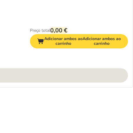
0,00 €
Preço total
Adicionar ambos ao
Adicionar ambos ao
carrinho
carrinho