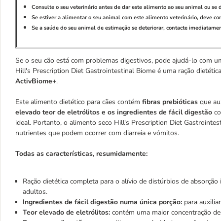
Consulte o seu veterinário antes de dar este alimento ao seu animal ou se 
Se estiver a alimentar o seu animal com este alimento veterinário, deve co
Se a saúde do seu animal de estimação se deteriorar, contacte imediatament
Se o seu cão está com problemas digestivos, pode ajudá-lo com u
Hill's Prescription Diet Gastrointestinal Biome é uma ração dietéti
ActivBiome+
.
Este alimento dietético para cães contém
fibras prebióticas
que aux
elevado teor de eletrólitos e os ingredientes de fácil digestão
co
ideal. Portanto, o alimento seco Hill's Prescription Diet Gastroin
nutrientes que podem ocorrer com diarreia e vómitos.
Todas as características, resumidamente:
Ração dietética completa para o alívio de distúrbios de absorção
adultos.
Ingredientes de fácil digestão numa única porção:
para auxilia
Teor elevado de eletrólitos:
contém uma maior concentração de 