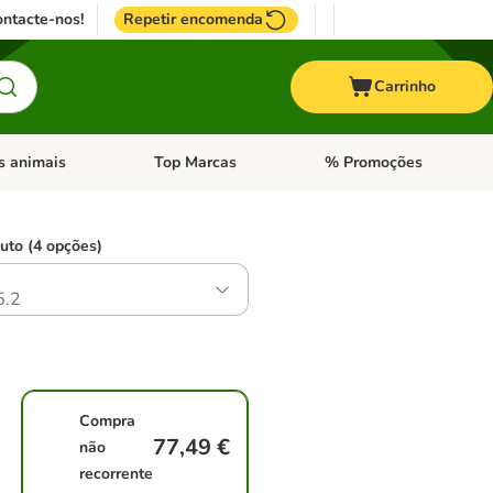
ntacte-nos!
Repetir encomenda
Carrinho
s animais
Top Marcas
% Promoções
ores
nu de categoria: Pássaros
Abrir menu de categoria: Outros animais
Abrir menu de categoria: T
uto (4 opções)
5.2
Compra
77,49 €
não
recorrente