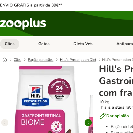
ENVIO GRÁTIS a partir de 39€**
Cães
Gatos
Dieta Vet.
Antipara
Abrir menu de categoria: Cães
Abrir menu de categoria: Gatos
Abrir menu 
Cães
Ração para cães
Hill's Prescription Diet
Hill's Prescription
Hill's P
Gastroi
com fr
10 kg
This is a stars rat
Dar opinião
Ração dietét
Para auxilia