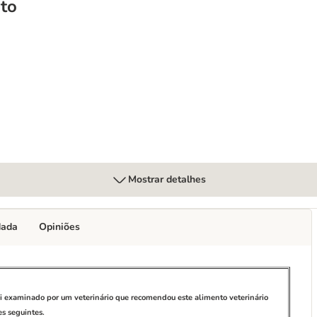
to
estinal Biome com frango para cães
Mostrar detalhes
dada
Opiniões
oi examinado por um veterinário que recomendou este alimento veterinário
s seguintes.