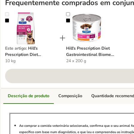
Frequentemente comprados em conjun
Hill's Prescription Diet Gastrointestinal Biome com frango
Hill's Prescription Diet Gastroint
Este artigo
:
Hill's
Hill's Prescription Diet
Prescription Diet
Gastrointestinal Biome
Gastrointestinal Biome
10 kg
com frango para cães
24 x 200 g
com frango
Descrição de produto
Composição
Quantidade recomen
Ao comprar a comida veterinária selecionada, confirma que o seu animal f
específico com base num diagnóstico, e que leu e compreendeu as instruçõe