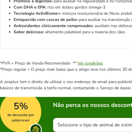
Promove a digestão:
para auxiliar na regularidade e no funciona
Com DHA e EPA:
rico em ácidos gordos ómega-3.
Tecnologia ActivBiome+:
mistura revolucionária de fibras prebi
Enriquecido com cascas de psílio:
para auxiliar na manutenção d
Antioxidantes clinicamente comprovados:
auxiliam nas defesas
Sabor delicioso:
altamente palatável para a maioria dos cães.
*PVR = Preço de Venda Recomendado **
Ver condições
*Preço regular = O preço mais baixo que o artigo teve nos últimos 30 di
A zooplus tem o direito de utilizar o seu endereço de email para publi
básicos de transmissão à tarifa normal, contactando o Serviço de Apoi
5%
Não perca os nossos descont
de desconto por
subscrever
Selecione o tipo de animal de esti