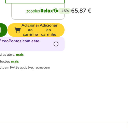
65,87 €
-15%
Adicionar
Adicionar
ao
ao
carrinho
carrinho
 zooPontos com este
ias úteis.
mais
oluções
mais
ncluem IVA
Se aplicável, acrescem