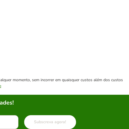
 qualquer momento, sem incorrer em quaisquer custos além dos custos
e
ades!
Subscreva agora!