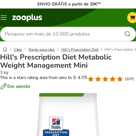
ENVIO GRÁTIS a partir de 39€**
Menu
Pesquisar
produtos
Cães
Ração para cães
Hill's Prescription Diet
Hill's Prescriptio
Hill's Prescription Diet Metabolic
Weight Management Mini
3 kg
This is a stars rating area from zero to 5: 4.7/5
(
107
)
Dar opinião