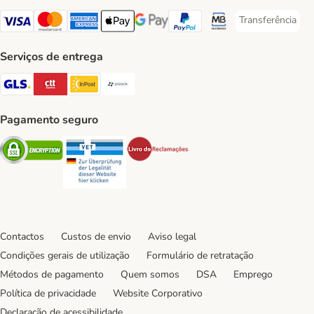
Transferência
Transferência P
Visa Payment Method
Mastercard Payment Method
American Express Payment Method
Apple Pay Payment Method
Google Pay Payment Method
PayPal Payment Method
Multibanco Payment Met
Serviços de entrega
GLS Shipping Method
CTTExpress Shipping Method
InPost Shipping Method
Paack Shipping Method
Pagamento seguro
Security
Security
Security
Contactos
Custos de envio
Aviso legal
Condições gerais de utilização
Formulário de retratação
Métodos de pagamento
Quem somos
DSA
Emprego
Política de privacidade
Website Corporativo
Declaração de acessibilidade