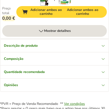
Preço
Adicionar ambos ao
Adicionar ambos ao
total
carrinho
carrinho
0,00 €
Mostrar detalhes
Descrição de produto
Composição
Quantidade recomendada
Opiniões
*PVR = Preço de Venda Recomendado **
Ver condições
*Preço regular = O preço mais baixo que o artigo teve nos últimos 30