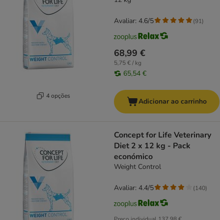
Avaliar: 4.6/5
(
91
)
68,99 €
5,75 € / kg
65,54 €
4 opções
Adicionar ao carrinho
Concept for Life Veterinary
Diet 2 x 12 kg - Pack
económico
Weight Control
Avaliar: 4.4/5
(
140
)
Preço individual
137,98 €