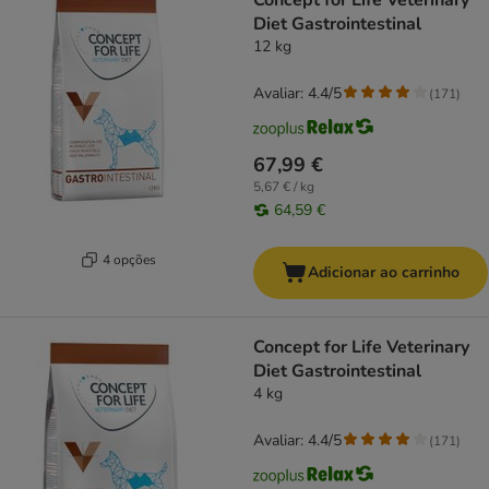
Concept for Life Veterinary
Diet Gastrointestinal
12 kg
Avaliar: 4.4/5
(
171
)
67,99 €
5,67 € / kg
64,59 €
4 opções
Adicionar ao carrinho
Concept for Life Veterinary
Diet Gastrointestinal
4 kg
Avaliar: 4.4/5
(
171
)