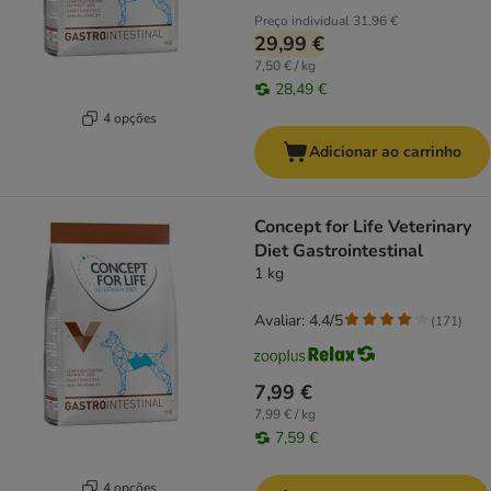
Preço individual
31,96 €
29,99 €
7,50 € / kg
28,49 €
4 opções
Adicionar ao carrinho
Concept for Life Veterinary
Diet Gastrointestinal
1 kg
Avaliar: 4.4/5
(
171
)
7,99 €
7,99 € / kg
7,59 €
4 opções