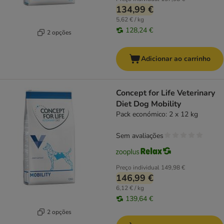
134,99 €
5,62 € / kg
128,24 €
2 opções
Adicionar ao carrinho
Concept for Life Veterinary
Diet Dog Mobility
Pack económico: 2 x 12 kg
Sem avaliações
Preço individual
149,98 €
146,99 €
6,12 € / kg
139,64 €
2 opções