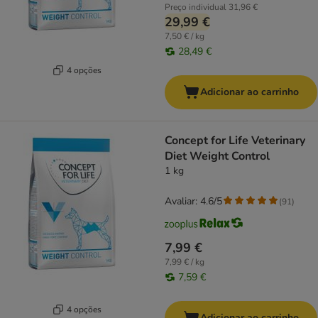
Preço individual
31,96 €
29,99 €
7,50 € / kg
28,49 €
4 opções
Adicionar ao carrinho
Concept for Life Veterinary
Diet Weight Control
1 kg
Avaliar: 4.6/5
(
91
)
7,99 €
7,99 € / kg
7,59 €
4 opções
Adicionar ao carrinho