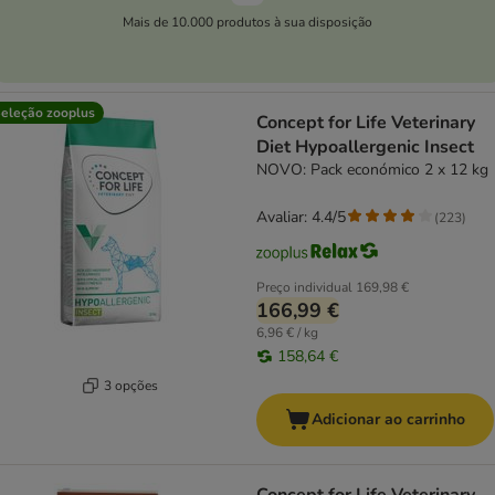
Mais de 10.000 produtos à sua disposição
eleção zooplus
Concept for Life Veterinary
Diet Hypoallergenic Insect
NOVO: Pack económico 2 x 12 kg
Avaliar: 4.4/5
(
223
)
Preço individual
169,98 €
166,99 €
6,96 € / kg
158,64 €
3 opções
Adicionar ao carrinho