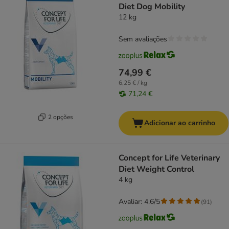
Diet Dog Mobility
12 kg
Sem avaliações
74,99 €
6,25 € / kg
71,24 €
2 opções
Adicionar ao carrinho
Concept for Life Veterinary
Diet Weight Control
4 kg
Avaliar: 4.6/5
(
91
)