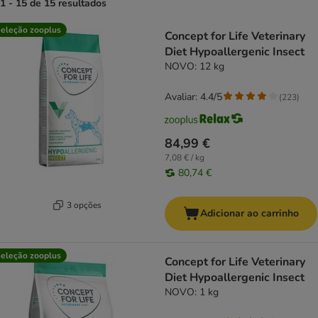
1 - 15 de 15 resultados
product items have been changed
eleção zooplus
Concept for Life Veterinary
Diet Hypoallergenic Insect
NOVO: 12 kg
Avaliar: 4.4/5
(
223
)
84,99 €
7,08 € / kg
80,74 €
3 opções
Adicionar ao carrinho
eleção zooplus
Concept for Life Veterinary
Diet Hypoallergenic Insect
NOVO: 1 kg