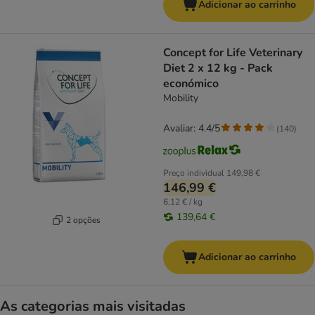
Adicionar ao carrinho
Concept for Life Veterinary
Diet 2 x 12 kg - Pack
económico
Mobility
Avaliar: 4.4/5
(
140
)
Preço individual
149,98 €
146,99 €
6,12 € / kg
139,64 €
2 opções
Adicionar ao carrinho
As categorias mais visitadas