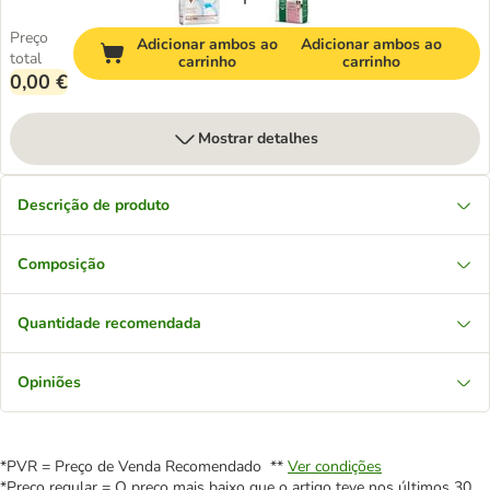
Preço
Adicionar ambos ao
Adicionar ambos ao
total
carrinho
carrinho
0,00 €
Mostrar detalhes
Descrição de produto
Composição
Quantidade recomendada
Opiniões
*PVR = Preço de Venda Recomendado **
Ver condições
*Preço regular = O preço mais baixo que o artigo teve nos últimos 30