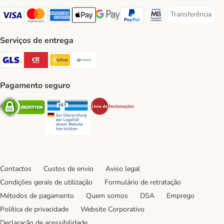
Transferência
Transferência P
Visa Payment Method
Mastercard Payment Method
American Express Payment Method
Apple Pay Payment Method
Google Pay Payment Method
PayPal Payment Method
Multibanco Payment Met
Serviços de entrega
GLS Shipping Method
CTTExpress Shipping Method
InPost Shipping Method
Paack Shipping Method
Pagamento seguro
Security
Security
Security
Contactos
Custos de envio
Aviso legal
Condições gerais de utilização
Formulário de retratação
Métodos de pagamento
Quem somos
DSA
Emprego
Política de privacidade
Website Corporativo
Declaração de acessibilidade