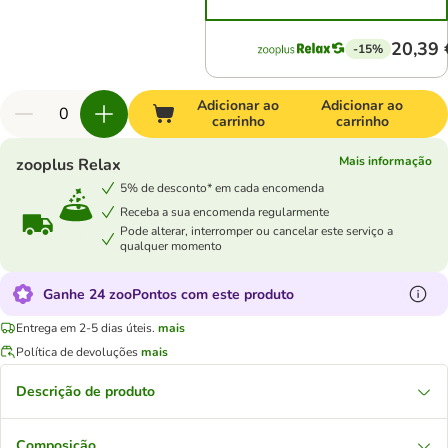
20,39 
-15%
Adicionar ao
Adicionar ao
carrinho
carrinho
Mais informação
zooplus Relax
5% de desconto* em cada encomenda
Receba a sua encomenda regularmente
Pode alterar, interromper ou cancelar este serviço a
qualquer momento
Ganhe 24 zooPontos com este produto
Entrega em 2-5 dias úteis.
mais
Política de devoluções
mais
Descrição de produto
Composição