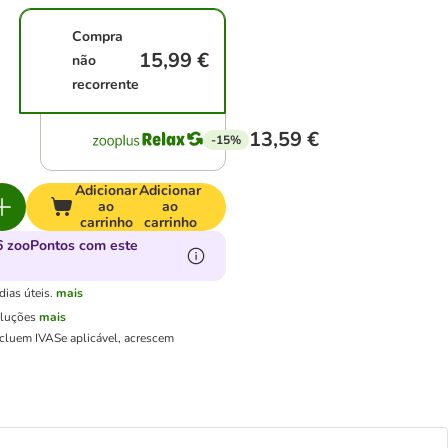
Compra
15,99 €
não
recorrente
13,59 €
-15%
Adicionar
Adicionar
ao
ao
carrinho
carrinho
 zooPontos com este
ias úteis.
mais
oluções
mais
ncluem IVA
Se aplicável, acrescem