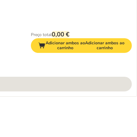
0,00 €
Preço total
Adicionar ambos ao
Adicionar ambos ao
carrinho
carrinho