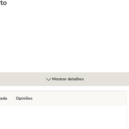
to
Mostrar detalhes
dada
Opiniões