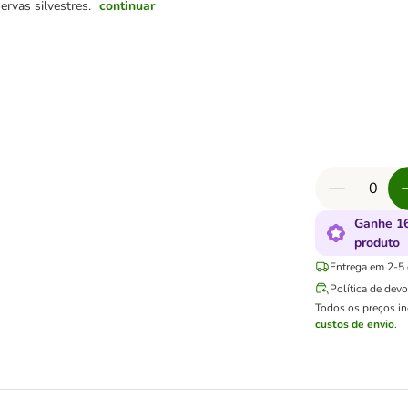
e ervas silvestres.
continuar
Ganhe 16
produto
Entrega em 2-5 d
Política de dev
Todos os preços i
custos de envio
.