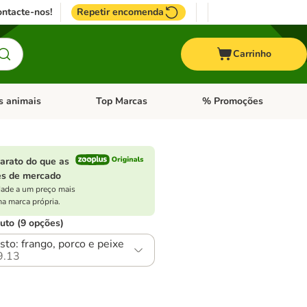
ntacte-nos!
Repetir encomenda
Carrinho
s animais
Top Marcas
% Promoções
ores
nu de categoria: Pássaros
Abrir menu de categoria: Outros animais
Abrir menu de categoria: T
barato do que as
es de mercado
ade a um preço mais
ma marca própria.
uto (9 opções)
sto: frango, porco e peixe
9.13