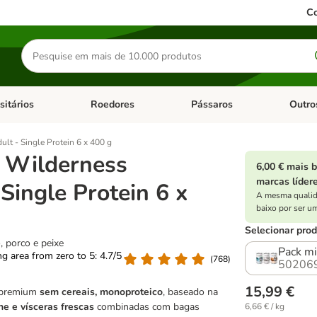
Co
Pesquisar
produtos
sitários
Roedores
Pássaros
Outro
de categoria: Dieta Vet.
Abrir menu de categoria: Antiparasitários
Abrir menu de categoria: Roed
Abrir me
lt - Single Protein 6 x 400 g
 Wilderness
6,00 € mais 
marcas líder
 Single Protein 6 x
A mesma qualid
baixo por ser u
Selecionar prod
, porco e peixe
Pack mi
ing area from zero to 5: 4.7/5
(
768
)
50206
15,99 €
 premium
sem cereais, monoproteico
, baseado na
ne e vísceras frescas
combinadas com bagas
6,66 € / kg