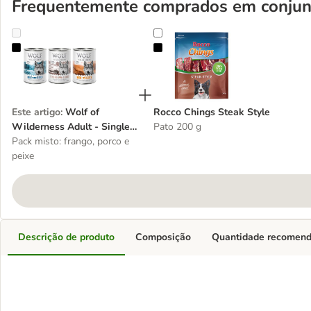
Frequentemente comprados em conjun
Wolf of Wilderness Adult - Single Protein 6 x 400 g
Rocco Chings Steak Style
Este artigo
:
Wolf of
Rocco Chings Steak Style
Wilderness Adult - Single
Pato 200 g
Protein 6 x 400 g
Pack misto: frango, porco e
peixe
Descrição de produto
Composição
Quantidade recomen