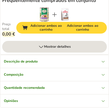
Frequentemente comprados em conjunto
Preço
Adicionar ambos ao
Adicionar ambos ao
total
carrinho
carrinho
0,00 €
Mostrar detalhes
Descrição de produto
Composição
Quantidade recomendada
Opiniões