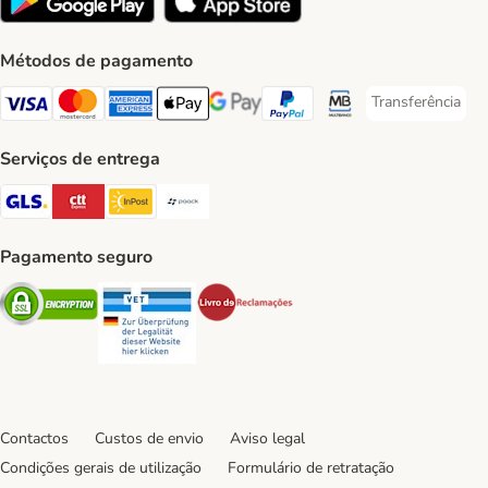
Métodos de pagamento
Transferência
Transferência P
Visa Payment Method
Mastercard Payment Method
American Express Payment Method
Apple Pay Payment Method
Google Pay Payment Method
PayPal Payment Method
Multibanco Payment Met
Serviços de entrega
GLS Shipping Method
CTTExpress Shipping Method
InPost Shipping Method
Paack Shipping Method
Pagamento seguro
Security
Security
Security
Contactos
Custos de envio
Aviso legal
Condições gerais de utilização
Formulário de retratação