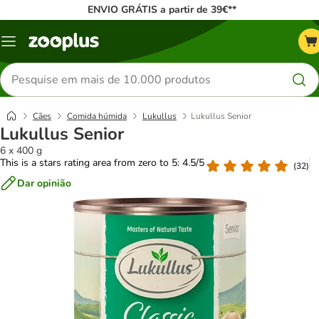
ENVIO GRÁTIS a partir de 39€**
Menu
Pesquisar
produtos
Cães
Comida húmida
Lukullus
Lukullus Senior
Lukullus Senior
6 x 400 g
This is a stars rating area from zero to 5: 4.5/5
(
32
)
Dar opinião