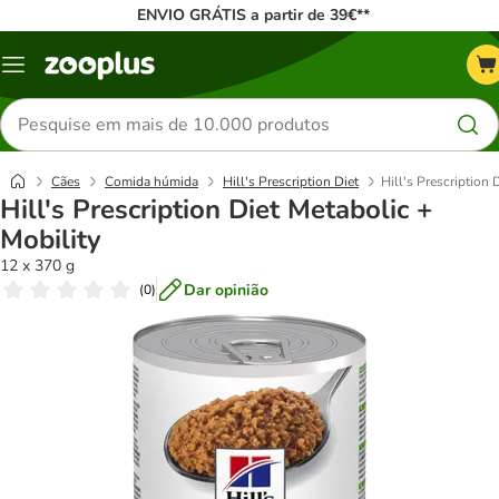
ENVIO GRÁTIS a partir de 39€**
Menu
Pesquisar
produtos
Cães
Comida húmida
Hill's Prescription Diet
Hill's Prescription 
Hill's Prescription Diet Metabolic +
Mobility
12 x 370 g
Dar opinião
(
0
)