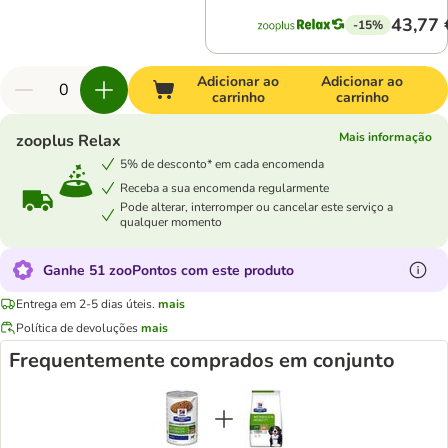
43,77 
-15%
Adicionar ao
Adicionar ao
carrinho
carrinho
Mais informação
zooplus Relax
5% de desconto* em cada encomenda
Receba a sua encomenda regularmente
Pode alterar, interromper ou cancelar este serviço a
qualquer momento
Ganhe 51 zooPontos com este produto
Entrega em 2-5 dias úteis.
mais
Política de devoluções
mais
Frequentemente comprados em conjunto