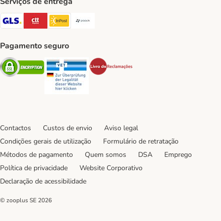
Serviços de entrega
GLS Shipping Method
CTTExpress Shipping Method
InPost Shipping Method
Paack Shipping Method
Pagamento seguro
Security
Security
Security
Contactos
Custos de envio
Aviso legal
Condições gerais de utilização
Formulário de retratação
Métodos de pagamento
Quem somos
DSA
Emprego
Política de privacidade
Website Corporativo
Declaração de acessibilidade
© zooplus SE
2026