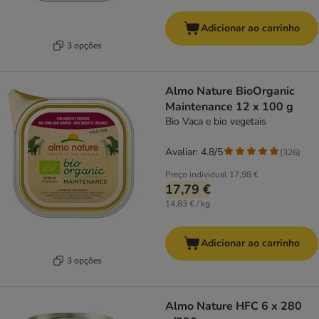
Adicionar ao carrinho
3 opções
Almo Nature BioOrganic
Maintenance 12 x 100 g
Bio Vaca e bio vegetais
Avaliar: 4.8/5
(
326
)
Preço individual
17,98 €
17,79 €
14,83 € / kg
Adicionar ao carrinho
3 opções
Almo Nature HFC 6 x 280