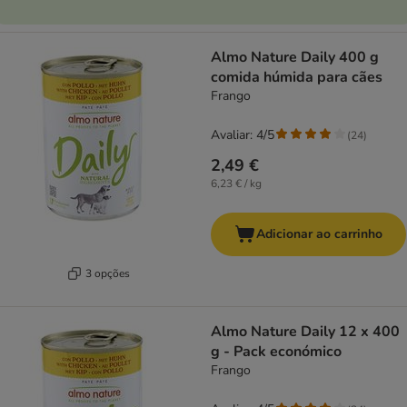
Almo Nature Daily 400 g
comida húmida para cães
Frango
Avaliar: 4/5
(
24
)
2,49 €
6,23 € / kg
Adicionar ao carrinho
3 opções
Almo Nature Daily 12 x 400
g - Pack económico
Frango