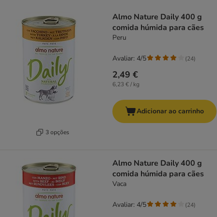
product items have been changed
Almo Nature Daily 400 g
comida húmida para cães
Peru
Avaliar: 4/5
(
24
)
2,49 €
6,23 € / kg
Adicionar ao carrinho
3 opções
Almo Nature Daily 400 g
comida húmida para cães
Vaca
Avaliar: 4/5
(
24
)