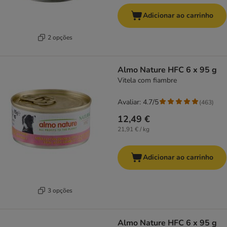
Adicionar ao carrinho
2 opções
Almo Nature HFC 6 x 95 g
Vitela com fiambre
Avaliar: 4.7/5
(
463
)
12,49 €
21,91 € / kg
Adicionar ao carrinho
3 opções
Almo Nature HFC 6 x 95 g