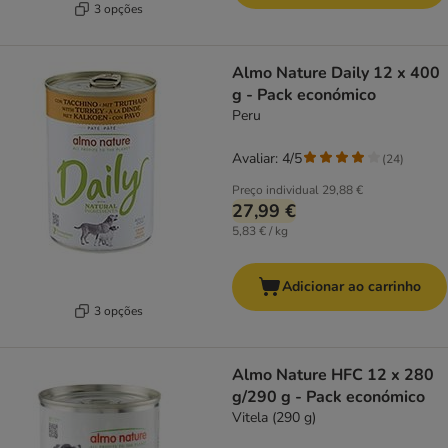
3 opções
Almo Nature Daily 12 x 400
g - Pack económico
Peru
Avaliar: 4/5
(
24
)
Preço individual
29,88 €
27,99 €
5,83 € / kg
Adicionar ao carrinho
3 opções
Almo Nature HFC 12 x 280
g/290 g - Pack económico
Vitela (290 g)