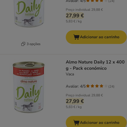
Avaliar: 4/5
(
24
)
Preço individual
29,88 €
27,99 €
5,83 € / kg
Adicionar ao carrinho
3 opções
Almo Nature Daily 12 x 400
g - Pack económico
Vaca
Avaliar: 4/5
(
24
)
Preço individual
29,88 €
27,99 €
5,83 € / kg
Adicionar ao carrinho