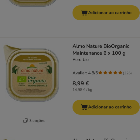
Adicionar ao carrinho
Almo Nature BioOrganic
Maintenance 6 x 100 g
Peru bio
Avaliar: 4.8/5
(
326
)
8,99 €
14,98 € / kg
Adicionar ao carrinho
3 opções