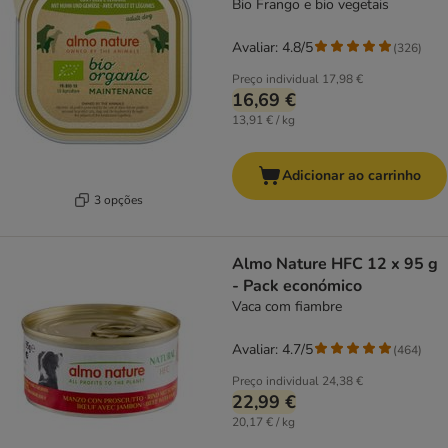
Bio Frango e bio vegetais
Avaliar: 4.8/5
(
326
)
Preço individual
17,98 €
16,69 €
13,91 € / kg
Adicionar ao carrinho
3 opções
Almo Nature HFC 12 x 95 g
- Pack económico
Vaca com fiambre
Avaliar: 4.7/5
(
464
)
Preço individual
24,38 €
22,99 €
20,17 € / kg