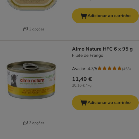
Adicionar ao carrinho
3 opções
Almo Nature HFC 6 x 95 g
Filete de Frango
Avaliar: 4.7/5
(
463
)
11,49 €
20,16 € / kg
Adicionar ao carrinho
3 opções