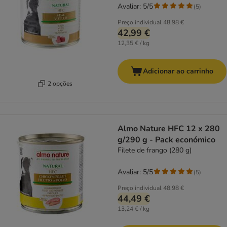
Avaliar: 5/5
(
5
)
Preço individual
48,98 €
42,99 €
12,35 € / kg
Adicionar ao carrinho
2 opções
Almo Nature HFC 12 x 280
g/290 g - Pack económico
Filete de frango (280 g)
Avaliar: 5/5
(
5
)
Preço individual
48,98 €
44,49 €
13,24 € / kg