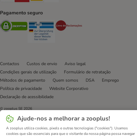
Pagamento seguro
Security
Security
Security
Contactos
Custos de envio
Aviso legal
Condições gerais de utilização
Formulário de retratação
Métodos de pagamento
Quem somos
DSA
Emprego
Política de privacidade
Website Corporativo
Declaração de acessibilidade
© zooplus SE
2026
Ajude-nos a melhorar a zooplus!
A zooplus utiliza cookies, pixels e outras tecnologias ("cookies"). Usamos
cookies que são essenciais para que o visitante da nossa página possa navegar