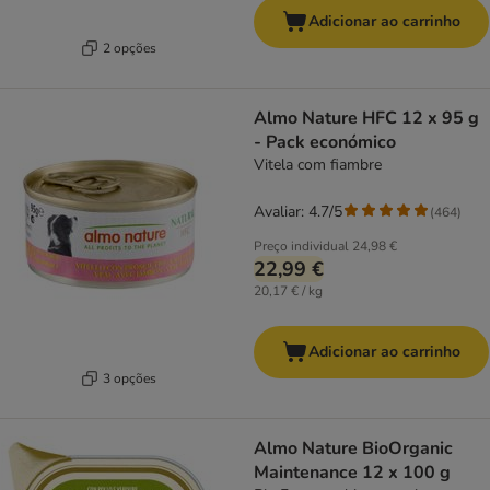
Adicionar ao carrinho
2 opções
Almo Nature HFC 12 x 95 g
- Pack económico
Vitela com fiambre
Avaliar: 4.7/5
(
464
)
Preço individual
24,98 €
22,99 €
20,17 € / kg
Adicionar ao carrinho
3 opções
Almo Nature BioOrganic
Maintenance 12 x 100 g