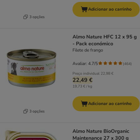
Adicionar ao carrinho
3 opções
Almo Nature HFC 12 x 95 g
- Pack económico
Filete de frango
Avaliar: 4.7/5
(
464
)
Preço individual
22,98 €
22,49 €
19,73 € / kg
Adicionar ao carrinho
3 opções
Almo Nature BioOrganic
Maintenance 27 x 300 g