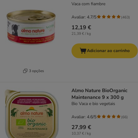
Vaca com fiambre
Avaliar: 4.7/5
(
463
)
12,19 €
21,39 € / kg
Adicionar ao carrinho
3 opções
Almo Nature BioOrganic
Maintenance 9 x 300 g
Bio Vaca e bio vegetais
Avaliar: 4.6/5
(
66
)
27,99 €
10,37 € / kg