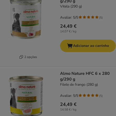
g/290 g
Vitela (290 g)
Avaliar: 5/5
(
5
)
24,49 €
14,07 € / kg
Adicionar ao carrinho
2 opções
Almo Nature HFC 6 x 280
g/290 g
Filete de frango (280 g)
Avaliar: 5/5
(
5
)
24,49 €
14,58 € / kg