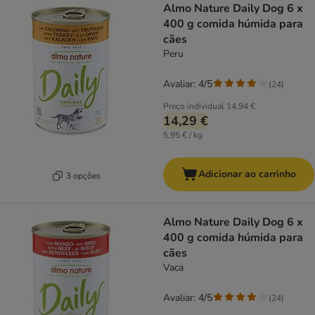
Almo Nature Daily Dog 6 x
400 g comida húmida para
cães
Peru
Avaliar: 4/5
(
24
)
Preço individual
14,94 €
14,29 €
5,95 € / kg
Adicionar ao carrinho
3 opções
Almo Nature Daily Dog 6 x
400 g comida húmida para
cães
Vaca
Avaliar: 4/5
(
24
)