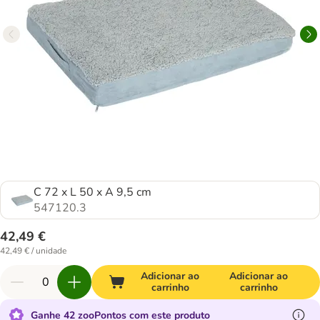
C 72 x L 50 x A 9,5 cm
547120.3
42,49 €
42,49 € / unidade
Adicionar ao
Adicionar ao
carrinho
carrinho
Ganhe 42 zooPontos com este produto