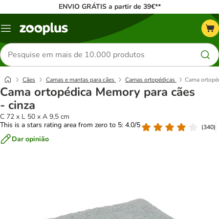
ENVIO GRÁTIS a partir de 39€**
Menu
Pesquisar
produtos
Cães
Camas e mantas para cães
Camas ortopédicas
Cama ortopéd
Cama ortopédica Memory para cães
- cinza
C 72 x L 50 x A 9,5 cm
This is a stars rating area from zero to 5: 4.0/5
(
340
)
Dar opinião