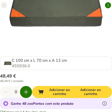
C 100 cm x L 70 cm x A 12 cm
455936.0
48,49 €
48,49 € / unidade
Adicionar ao
Adicionar ao
carrinho
carrinho
Ganhe 48 zooPontos com este produto
Entrega em 2-5 dias úteis.
mais