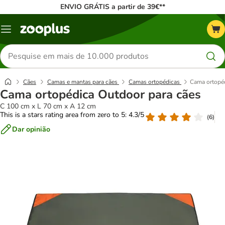
ENVIO GRÁTIS a partir de 39€**
Menu
Pesquisar
produtos
Cães
Camas e mantas para cães
Camas ortopédicas
Cama ortopéd
Cama ortopédica Outdoor para cães
C 100 cm x L 70 cm x A 12 cm
This is a stars rating area from zero to 5: 4.3/5
(
6
)
Dar opinião