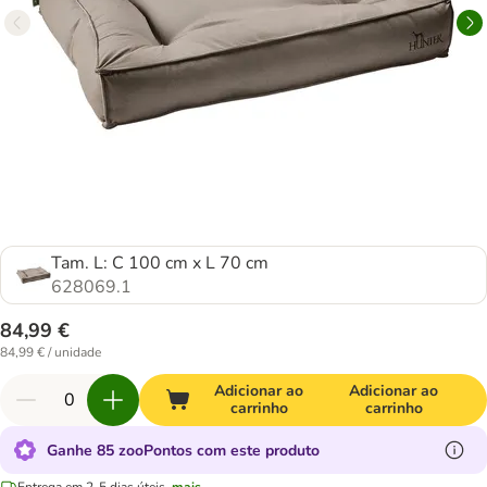
Tam. L: C 100 cm x L 70 cm
628069.1
84,99 €
84,99 € / unidade
Adicionar ao
Adicionar ao
carrinho
carrinho
Ganhe 85 zooPontos com este produto
Entrega em 2-5 dias úteis.
mais