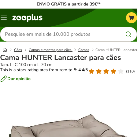
ENVIO GRÁTIS a partir de 39€**
Menu
Pesquisar
produtos
Cães
Camas e mantas para cães
Camas
Cama HUNTER Lancaster 
Cama HUNTER Lancaster para cães
Tam. L: C 100 cm x L 70 cm
This is a stars rating area from zero to 5: 4.4/5
(
110
)
Dar opinião