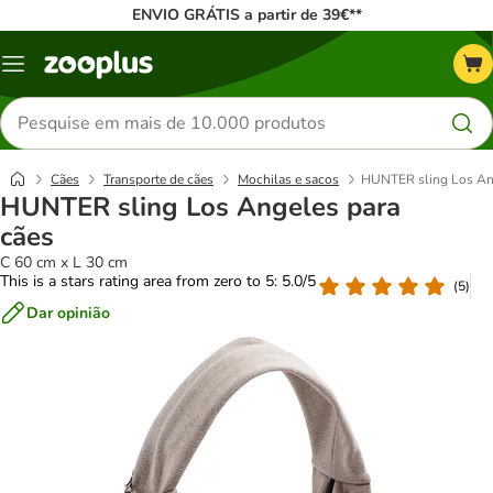
ENVIO GRÁTIS a partir de 39€**
Menu
Pesquisar
produtos
Cães
Transporte de cães
Mochilas e sacos
HUNTER sling Los Ang
HUNTER sling Los Angeles para
cães
C 60 cm x L 30 cm
This is a stars rating area from zero to 5: 5.0/5
(
5
)
Dar opinião