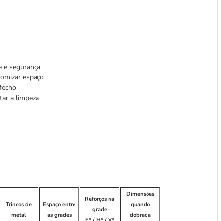
de e segurança
onomizar espaço
 fecho
tar a limpeza
Dimensões
Reforços na
Trincos de
Espaço entre
quando
grade
metal
as grades
dobrada
E* / H* / V*