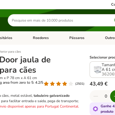
Co
Pesquisar
produtos
sitários
Roedores
Pássaros
Outro
de categoria: Dieta Vet.
Abrir menu de categoria: Antiparasitários
Abrir menu de categoria: Roed
Abrir me
terior para cães
Door jaula de
Selecionar pro
Tamanh
 para cães
A 61 
36206
m x P 78 cm x A 61 cm
ng area from zero to 5: 4.2/5
43,49 €
(
2501
)
 cães, metal estável,
tabuleiro galvanizado
 para facilitar entrada e saida, pega de transporte;
Ganhe 4
nvio disponível apenas para Portugal Continental.
produto