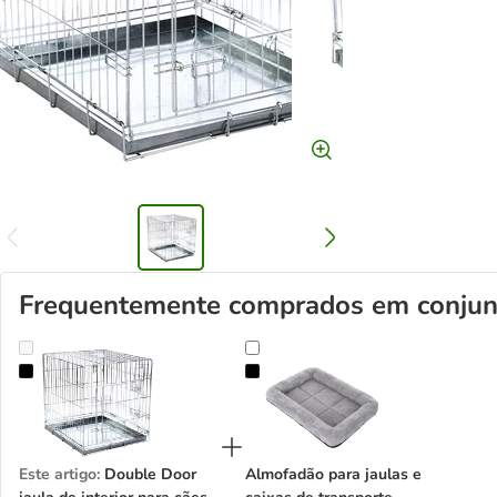
Frequentemente comprados em conjun
Double Door jaula de interior para cães
Almofadão para jaulas e caixas de
Este artigo
:
Double Door
Almofadão para jaulas e