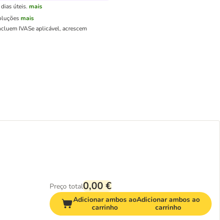
dias úteis.
mais
oluções
mais
ncluem IVA
Se aplicável, acrescem
0,00 €
Preço total
Adicionar ambos ao
Adicionar ambos ao
carrinho
carrinho