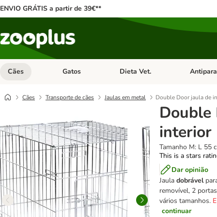
ENVIO GRÁTIS a partir de 39€**
Cães
Gatos
Dieta Vet.
Antipara
Abrir menu de categoria: Cães
Abrir menu de categoria: Gatos
Abrir menu 
Cães
Transporte de cães
Jaulas em metal
Double Door jaula de in
Double 
interior
Tamanho M: L 55 c
This is a stars rati
Dar opinião
Jaula
dobrável
para
removível, 2 portas
vários tamanhos.
E
continuar