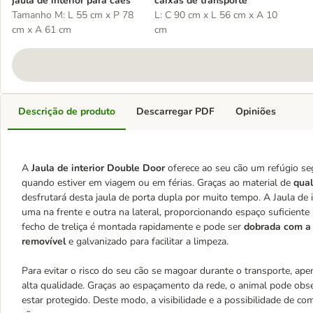
jaula de interior para cães
caixas de transporte
Tamanho M: L 55 cm x P 78
L: C 90 cm x L 56 cm x A 10
cm x A 61 cm
cm
Descrição de produto
Descarregar PDF
Opiniões
A
Jaula de interior Double Door
oferece ao seu cão um refúgio se
quando estiver em viagem ou em férias. Graças ao material de
qual
desfrutará desta jaula de porta dupla por muito tempo. A Jaula de
uma na frente e outra na lateral, proporcionando espaço suficiente
fecho de treliça é montada rapidamente e pode ser
dobrada com a
removível
e galvanizado para facilitar a limpeza.
Para evitar o risco do seu cão se magoar durante o transporte, apen
alta qualidade. Graças ao espaçamento da rede, o animal pode obse
estar protegido. Deste modo, a visibilidade e a possibilidade de