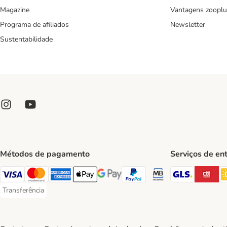
Magazine
Vantagens zooplu
Programa de afiliados
Newsletter
Sustentabilidade
Métodos de pagamento
Serviços de en
GLS Ship
CT
Visa Payment Method
Mastercard Payment Method
American Express Payment Method
Apple Pay Payment Method
Google Pay Payment Method
PayPal Payment Method
Multibanco Payment Met
Transferência
Transferência Payment Method