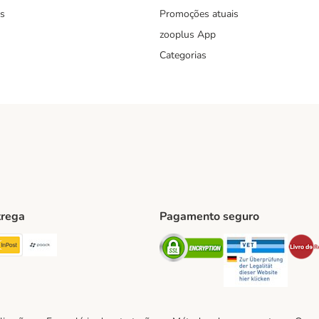
s
Promoções atuais
zooplus App
Categorias
trega
Pagamento seguro
ping Method
TExpress Shipping Method
InPost Shipping Method
Paack Shipping Method
Security
Securit
hod