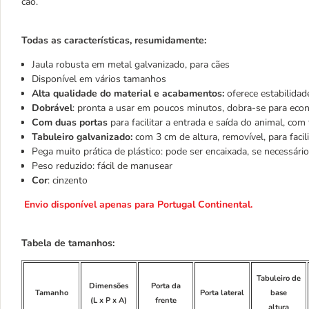
cão.
Todas as características, resumidamente:
Jaula robusta em metal galvanizado, para cães
Disponível em vários tamanhos
Alta qualidade do material e acabamentos:
oferece estabilida
Dobrável
: pronta a usar em poucos minutos, dobra-se para ec
Com duas portas
para facilitar a entrada e saída do animal, com
Tabuleiro galvanizado:
com 3 cm de altura, removível, para facili
Pega muito prática de plástico: pode ser encaixada, se necessário
Peso reduzido: fácil de manusear
Cor
: cinzento
Envio disponível apenas para Portugal Continental.
Tabela de tamanhos:
Tabuleiro de
Dimensões
Porta da
Tamanho
Porta lateral
base
(L x P x A)
frente
altura