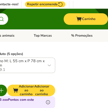
ntacte-nos!
Repetir encomenda
Carrinho
s animais
Top Marcas
% Promoções
ores
nu de categoria: Pássaros
Abrir menu de categoria: Outros animais
Abrir menu de categoria: T
duto (5 opções)
o M: L 55 cm x P 78 cm x
cm
9.1
Adicionar
Adicionar
ao
ao
carrinho
carrinho
3 zooPontos com este