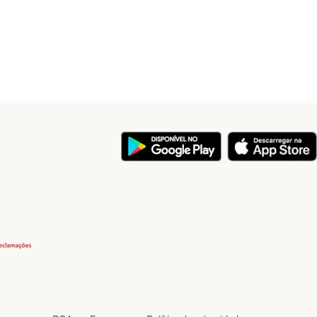
y
Security