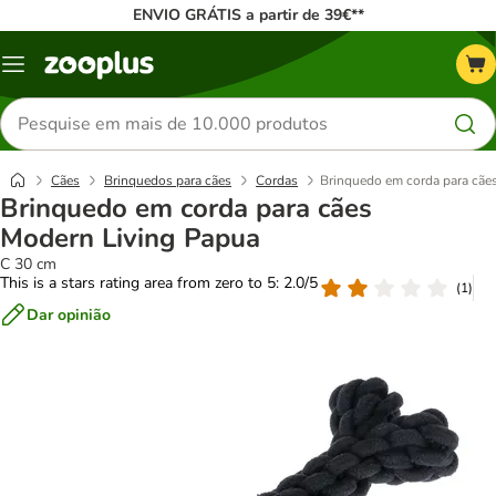
ENVIO GRÁTIS a partir de 39€**
Menu
Pesquisar
produtos
Cães
Brinquedos para cães
Cordas
Brinquedo em corda para cãe
Brinquedo em corda para cães
Modern Living Papua
C 30 cm
This is a stars rating area from zero to 5: 2.0/5
(
1
)
Dar opinião