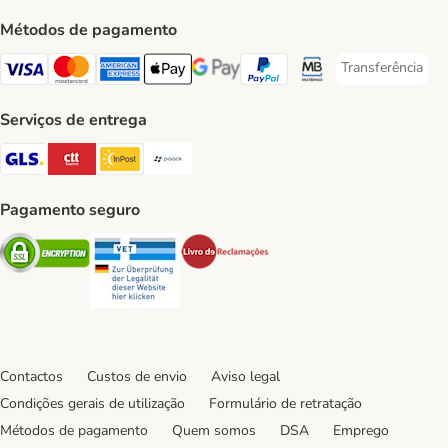
Métodos de pagamento
Transferência
Transferência P
Visa Payment Method
Mastercard Payment Method
American Express Payment Method
Apple Pay Payment Method
Google Pay Payment Method
PayPal Payment Method
Multibanco Payment Met
Serviços de entrega
GLS Shipping Method
CTTExpress Shipping Method
InPost Shipping Method
Paack Shipping Method
Pagamento seguro
Security
Security
Security
Contactos
Custos de envio
Aviso legal
Condições gerais de utilização
Formulário de retratação
Métodos de pagamento
Quem somos
DSA
Emprego