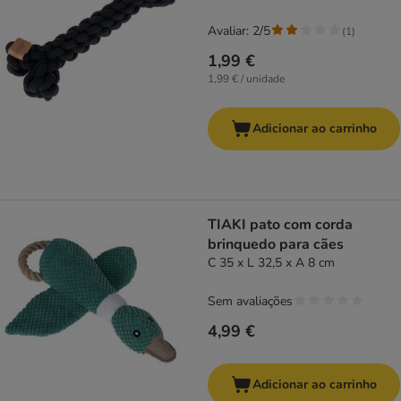
Avaliar: 2/5
(
1
)
1,99 €
1,99 € / unidade
Adicionar ao carrinho
TIAKI pato com corda
brinquedo para cães
C 35 x L 32,5 x A 8 cm
Sem avaliações
4,99 €
Adicionar ao carrinho