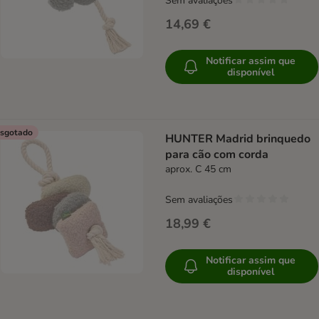
Sem avaliações
14,69 €
Notificar assim que
disponível
sgotado
HUNTER Madrid brinquedo
para cão com corda
aprox. C 45 cm
Sem avaliações
18,99 €
Notificar assim que
disponível