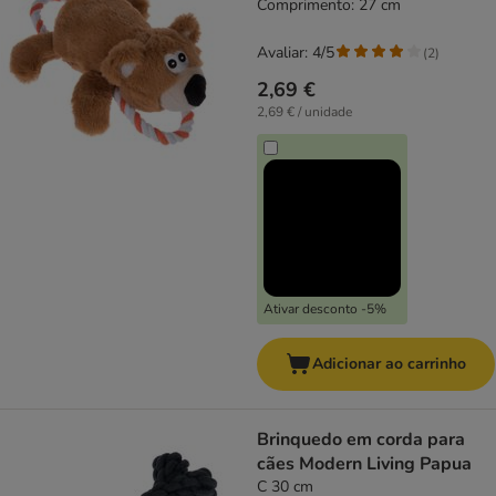
Comprimento: 27 cm
Avaliar: 4/5
(
2
)
2,69 €
2,69 € / unidade
Ativar desconto -5%
Adicionar ao carrinho
Brinquedo em corda para
cães Modern Living Papua
C 30 cm