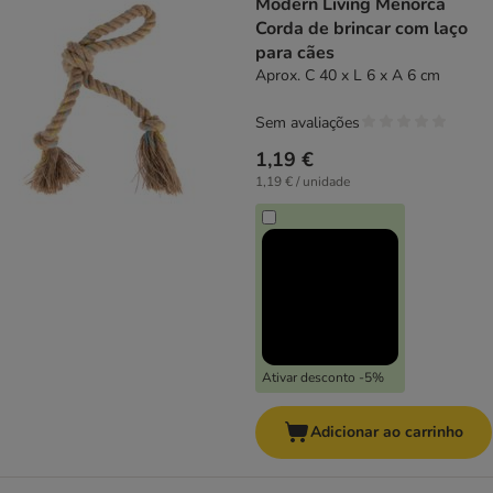
Modern Living Menorca
Corda de brincar com laço
para cães
Aprox. C 40 x L 6 x A 6 cm
Sem avaliações
1,19 €
1,19 € / unidade
Ativar desconto -5%
Adicionar ao carrinho