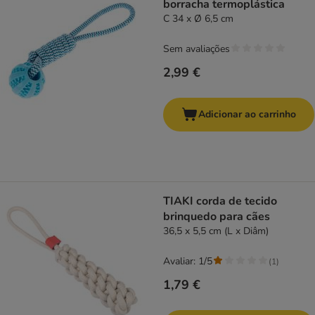
borracha termoplástica
C 34 x Ø 6,5 cm
Sem avaliações
2,99 €
Adicionar ao carrinho
TIAKI corda de tecido
brinquedo para cães
36,5 x 5,5 cm (L x Diâm)
Avaliar: 1/5
(
1
)
1,79 €