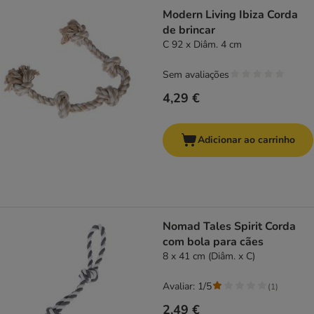
Modern Living Ibiza Corda
de brincar
C 92 x Diâm. 4 cm
Sem avaliações
4,29 €
Adicionar ao carrinho
Nomad Tales Spirit Corda
com bola para cães
8 x 41 cm (Diâm. x C)
Avaliar: 1/5
(
1
)
2,49 €