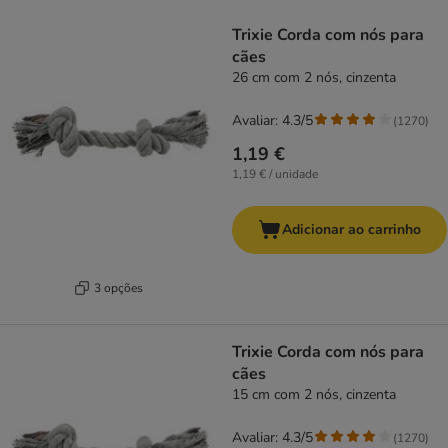
product items have been changed
Trixie Corda com nós para
cães
26 cm com 2 nós, cinzenta
Avaliar: 4.3/5
(
1270
)
1,19 €
1,19 € / unidade
Adicionar ao carrinho
3 opções
Trixie Corda com nós para
cães
15 cm com 2 nós, cinzenta
Avaliar: 4.3/5
(
1270
)