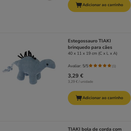
Adicionar ao carrinho
Estegossauro TIAKI
brinquedo para cães
40 x 11 x 19 cm (C x L x A)
Avaliar: 5/5
(
1
)
3,29 €
3,29 € / unidade
Adicionar ao carrinho
TIAKI bola de corda com