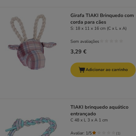
Girafa TIAKI Brinquedo com
corda para cães
S: 18 x 11 x 16 cm (C x L x A)
Sem avaliações
3,29 €
Adicionar ao carrinho
TIAKI brinquedo aquático
entrançado
C 48 x L 3 x A 1 cm
Avaliar: 1/5
(
1
)