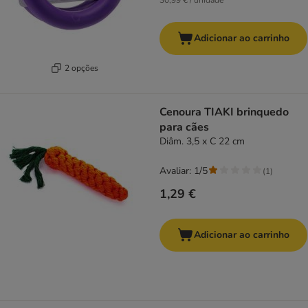
30,99 € / unidade
Adicionar ao carrinho
2 opções
Cenoura TIAKI brinquedo
para cães
Diâm. 3,5 x C 22 cm
Avaliar: 1/5
(
1
)
1,29 €
Adicionar ao carrinho