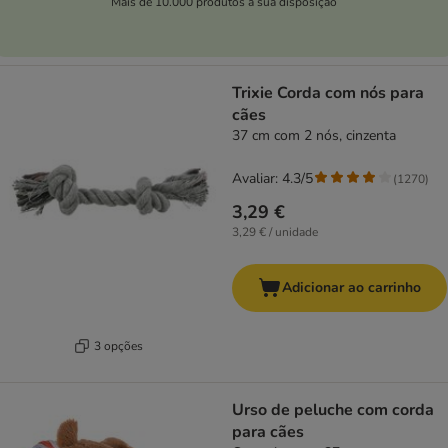
Mais de 10.000 produtos à sua disposição
Trixie Corda com nós para
cães
37 cm com 2 nós, cinzenta
Avaliar: 4.3/5
(
1270
)
3,29 €
3,29 € / unidade
Adicionar ao carrinho
3 opções
Urso de peluche com corda
para cães