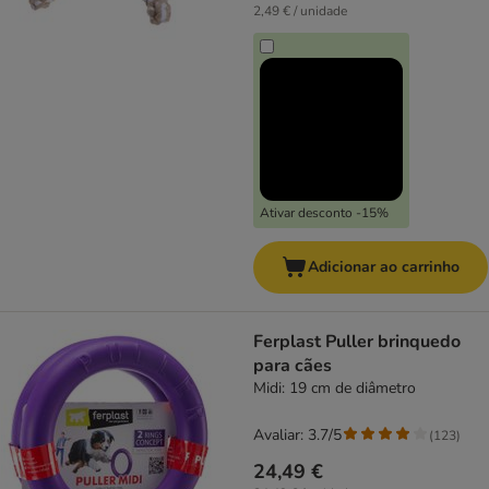
2,49 € / unidade
Ativar desconto -15%
Adicionar ao carrinho
Ferplast Puller brinquedo
para cães
Midi: 19 cm de diâmetro
Avaliar: 3.7/5
(
123
)
24,49 €