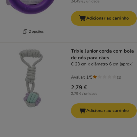
24,49 € / unidade
Adicionar ao carrinho
2 opções
Trixie Junior corda com bola
de nós para cães
C 23 cm x diâmetro 6 cm (aprox.)
Avaliar: 1/5
(
1
)
2,79 €
2,79 € / unidade
Adicionar ao carrinho