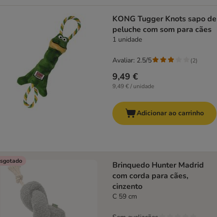
KONG Tugger Knots sapo de
peluche com som para cães
1 unidade
Avaliar: 2.5/5
(
2
)
9,49 €
9,49 € / unidade
Adicionar ao carrinho
sgotado
Brinquedo Hunter Madrid
com corda para cães,
cinzento
C 59 cm