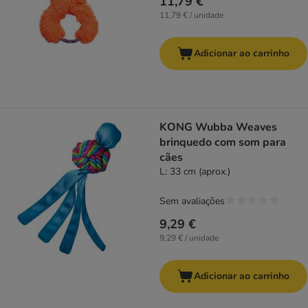
11,79 €
11,79 € / unidade
Adicionar ao carrinho
KONG Wubba Weaves
brinquedo com som para
cães
L: 33 cm (aprox.)
Sem avaliações
9,29 €
9,29 € / unidade
Adicionar ao carrinho