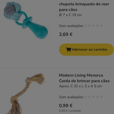
chupeta brinquedo de roer
para cães
Ø 7 x C 19 cm
Sem avaliações
2,69 €
Adicionar ao carrinho
Modern Living Menorca
Corda de brincar para cães
Aprox. C 32 x L 5 x A 5 cm
Sem avaliações
0,99 €
0,99 € / unidade