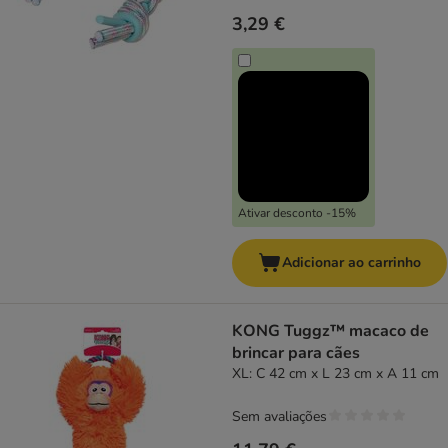
3,29 €
Ativar desconto -15%
Adicionar ao carrinho
KONG Tuggz™ macaco de
brincar para cães
XL: C 42 cm x L 23 cm x A 11 cm
Sem avaliações