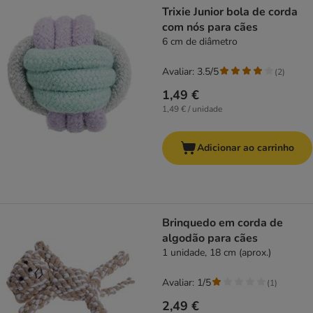
Trixie Junior bola de corda
com nós para cães
6 cm de diâmetro
Avaliar: 3.5/5
(
2
)
1,49 €
1,49 € / unidade
Adicionar ao carrinho
Brinquedo em corda de
algodão para cães
1 unidade, 18 cm (aprox.)
Avaliar: 1/5
(
1
)
2,49 €