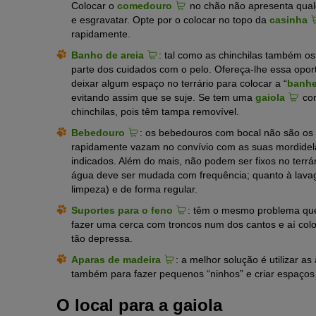
Colocar o
comedouro
no chão não apresenta qual
e esgravatar. Opte por o colocar no topo da
casinha
rapidamente.
Banho de areia
: tal como as chinchilas também o
parte dos cuidados com o pelo. Ofereça-lhe essa opor
deixar algum espaço no terrário para colocar a “
banhe
evitando assim que se suje. Se tem uma
gaiola
com
chinchilas, pois têm tampa removível.
Bebedouro
: os bebedouros com bocal não são os 
rapidamente vazam no convívio com as suas mordide
indicados. Além do mais, não podem ser fixos no terrá
água deve ser mudada com frequência; quanto à lavag
limpeza) e de forma regular.
Suportes para o feno
: têm o mesmo problema qu
fazer uma cerca com troncos num dos cantos e aí col
tão depressa.
Aparas de madeira
: a melhor solução é utilizar
também para fazer pequenos “ninhos” e criar espaços
O local para a gaiola