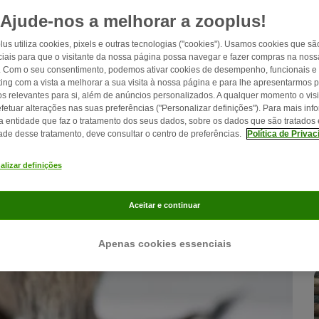
Ajude-nos a melhorar a zooplus!
lus utiliza cookies, pixels e outras tecnologias ("cookies"). Usamos cookies que sã
iais para que o visitante da nossa página possa navegar e fazer compras na nossa
. Com o seu consentimento, podemos ativar cookies de desempenho, funcionais e
ing com a vista a melhorar a sua visita à nossa página e para lhe apresentarmos 
os relevantes para si, além de anúncios personalizados. A qualquer momento o visi
fetuar alterações nas suas preferências ("Personalizar definições"). Para mais in
a entidade que faz o tratamento dos seus dados, sobre os dados que são tratados 
dade desse tratamento, deve consultar o centro de preferências.
Política de Priva
alizar definições
Aceitar e continuar
Apenas cookies essenciais