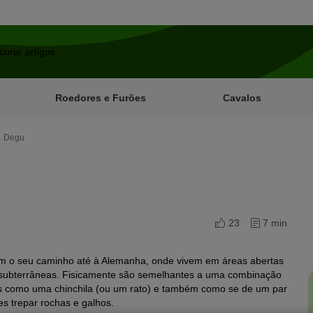
Roedores e Furões
Cavalos
Degu
23
7 min
am o seu caminho até à Alemanha, onde vivem em áreas abertas
ubterrâneas. Fisicamente são semelhantes a uma combinação
iras como uma chinchila (ou um rato) e também como se de um par
s trepar rochas e galhos.