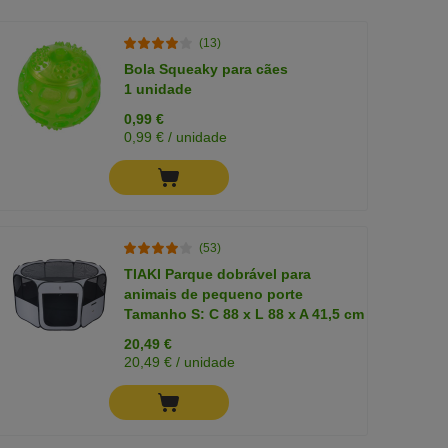
(13)
Bola Squeaky para cães
1 unidade
0,99 €
0,99 € / unidade
(53)
TIAKI Parque dobrável para
animais de pequeno porte
Tamanho S: C 88 x L 88 x A 41,5 cm
20,49 €
20,49 € / unidade