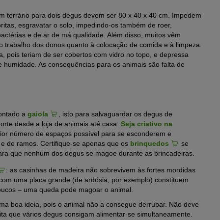
um terrário para dois degus devem ser 80 x 40 x 40 cm. Impedem
ritas, esgravatar o solo, impedindo-os também de roer,
actérias e de ar de má qualidade. Além disso, muitos vêm
o o trabalho dos donos quanto à colocação de comida e à limpeza.
, pois teriam de ser cobertos com vidro no topo, e depressa
de humidade. As consequências para os animais são falta de
montado a
gaiola
, isto para salvaguardar os degus de
rte desde a loja de animais até casa.
Seja criativo na
ior número de espaços possível para se esconderem e
 e de ramos. Certifique-se apenas que os
brinquedos
se
para que nenhum dos degus se magoe durante as brincadeiras.
: as casinhas de madeira não sobrevivem às fortes mordidas
 com uma placa grande (de ardósia, por exemplo) constituem
poucos – uma queda pode magoar o animal.
uma boa ideia, pois o animal não a consegue derrubar. Não deve
ta que vários degus consigam alimentar-se simultaneamente.