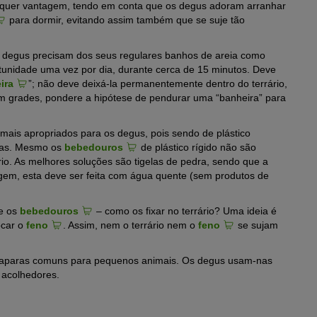
quer vantagem, tendo em conta que os degus adoram arranhar
para dormir, evitando assim também que se suje tão
s degus precisam dos seus regulares banhos de areia como
tunidade uma vez por dia, durante cerca de 15 minutos. Deve
ira
”; não deve deixá-la permanentemente dentro do terrário,
 grades, pondere a hipótese de pendurar uma “banheira” para
mais apropriados para os degus, pois sendo de plástico
las. Mesmo os
bebedouros
de plástico rígido não são
rio. As melhores soluções são tigelas de pedra, sendo que a
em, esta deve ser feita com água quente (sem produtos de
e os
bebedouros
– como os fixar no terrário? Uma ideia é
ocar o
feno
. Assim, nem o terrário nem o
feno
se sujam
 as aparas comuns para pequenos animais. Os degus usam-nas
 acolhedores.