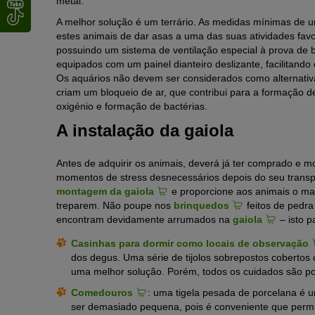
metal.
A melhor solução é um terrário. As medidas mínimas de 
estes animais de dar asas a uma das suas atividades favo
possuindo um sistema de ventilação especial à prova de b
equipados com um painel dianteiro deslizante, facilitand
Os aquários não devem ser considerados como alternativa
criam um bloqueio de ar, que contribui para a formação 
oxigénio e formação de bactérias.
A instalação da gaiola
Antes de adquirir os animais, deverá já ter comprado e 
momentos de stress desnecessários depois do seu transpo
montagem da gaiola
e proporcione aos animais o ma
treparem. Não poupe nos
brinquedos
feitos de pedra
encontram devidamente arrumados na
gaiola
– isto 
Casinhas para dormir como locais de observação
dos degus. Uma série de tijolos sobrepostos cobertos
uma melhor solução. Porém, todos os cuidados são 
Comedouros
: uma tigela pesada de porcelana é 
ser demasiado pequena, pois é conveniente que permi