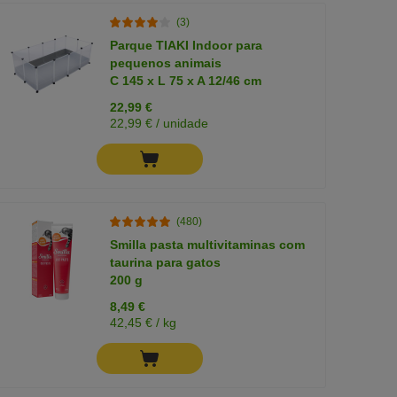
(3)
Parque TIAKI Indoor para
pequenos animais
C 145 x L 75 x A 12/46 cm
22,99 €
22,99 € / unidade
(480)
Smilla pasta multivitaminas com
taurina para gatos
200 g
8,49 €
42,45 € / kg