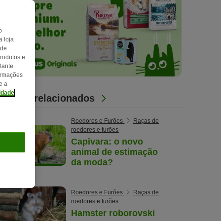
o
 loja
 de
produtos e
tante
formações
e a
cidade
Artigos relacionados
Roedores e Furões
Raças de
roedores e furões
Capivara: o novo
animal de estimação
da moda?
Roedores e Furões
Raças de
roedores e furões
Hamster roborovski