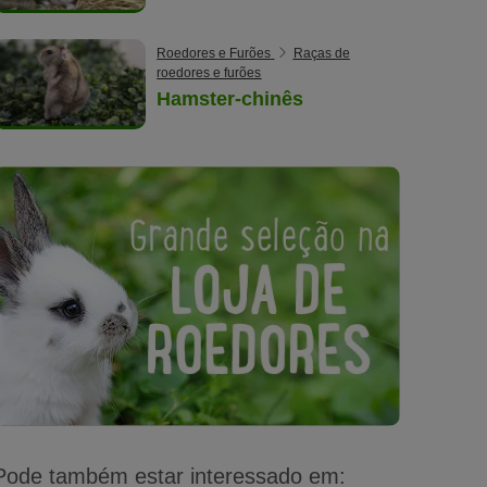
Roedores e Furões
Raças de
roedores e furões
Hamster-chinês
Pode também estar interessado em: