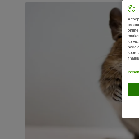
A zoop
essenc
online
market
serviç
pode e
sobre 
finali
Person