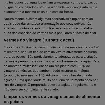
muitos donos de aquários evitam armazenar vermes, larvas ou
pulgas no congelador visto que a comida viva congelada não é
exatamente a mesma coisa que comida fresca.
Naturalmente, existem algumas alternativas simples com as
quais pode dar uma boa alimentação aos seus peixes, não
apenas no outono e inverno. Descrevemos aqui em detalhe,
duas das espécies de vermes mais populares e fáceis de criar.
Vermes do vinagre (Turbatrix aceti)
Os vermes do vinagre, com um diâmetro de mais ou menos 1-2
milímetros, são um tipo de comida viva relativamente pequena
para os peixes. São particularmente adequados para a criação
de vários peixes. Estes vermes nadam livremente na água. Para
os manter e multiplicar, encha um recipiente com 5-6% de
vinagre doméstico, que também pode misturar com água
(proporção máxima de 1:1). Adicione uma colher de chá de
açúcar e uma quantidade muito pequena de fermento seco por
litro de vinagre. O preparado deve ser agitado regularmente e
não deve ser completamente selado.
Limpar os vermes do vinagre antes de alimentar
os peixes