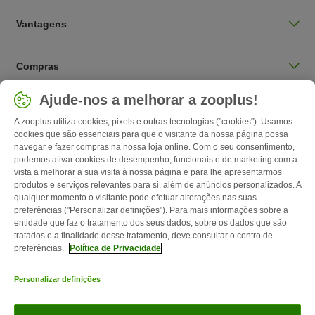
Vantagens
Compras
Selecionar país
Ajude-nos a melhorar a zooplus!
Portugal / PT
A zooplus utiliza cookies, pixels e outras tecnologias ("cookies"). Usamos
cookies que são essenciais para que o visitante da nossa página possa
navegar e fazer compras na nossa loja online. Com o seu consentimento,
Follow zooplus
podemos ativar cookies de desempenho, funcionais e de marketing com a
vista a melhorar a sua visita à nossa página e para lhe apresentarmos
produtos e serviços relevantes para si, além de anúncios personalizados. A
qualquer momento o visitante pode efetuar alterações nas suas
preferências ("Personalizar definições"). Para mais informações sobre a
entidade que faz o tratamento dos seus dados, sobre os dados que são
tratados e a finalidade desse tratamento, deve consultar o centro de
preferências.
Política de Privacidade
Personalizar definições
Contactos
Custos de envio
Aviso legal
Condições gerais de
utilização
Formulário de retratação
Métodos de pagamento
Quem