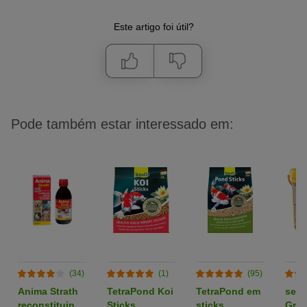
Este artigo foi útil?
Pode também estar interessado em:
(34)
(1)
(95)
Anima Strath
TetraPond Koi
TetraPond em
sera
reconstituinte
Sticks
sticks
Gran