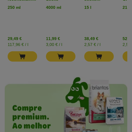
para cães e
Alimento para
médi
250 ml
4000 ml
15 l
21 li
gatos
peixes de lago
peix
29,49 €
11,99 €
38,49 €
52,9
117,96 € / l
3,00 € / l
2,57 € / l
2,52 