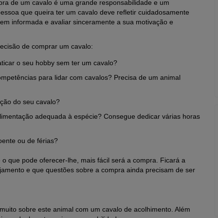
ra de um cavalo é uma grande responsabilidade e um
pessoa que queira ter um cavalo deve refletir cuidadosamente
bem informada e avaliar sinceramente a sua motivação e
decisão de comprar um cavalo:
aticar o seu hobby sem ter um cavalo?
mpetências para lidar com cavalos?
Precisa de um animal
nção do seu cavalo?
alimentação adequada à espécie?
Consegue dedicar várias horas
oente ou de férias?
 o que pode oferecer-lhe, mais fácil será a compra.
Ficará a
lojamento e que questões sobre a compra ainda precisam de ser
r muito sobre este animal com um cavalo de acolhimento.
A
lém