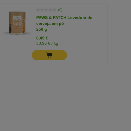
(0)
PAWS & PATCH Levedura de
cerveja em pó
250 g
8,49 €
33,96 € / kg