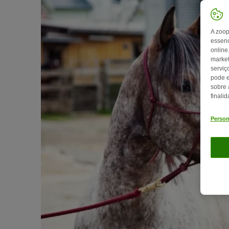
A zoop
essenc
online
market
serviç
pode e
sobre 
finali
Person