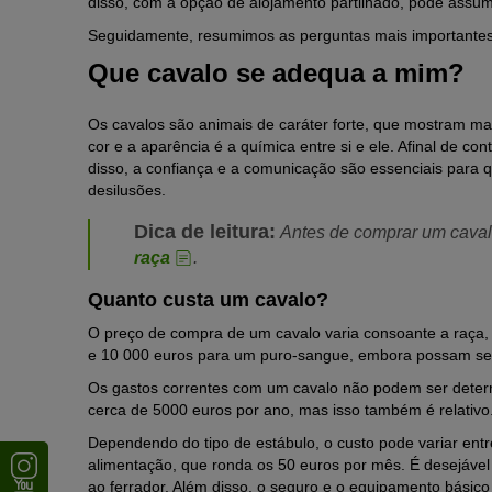
disso, com a opção de alojamento partilhado, pode assum
Seguidamente, resumimos as perguntas mais importantes
Que cavalo se adequa a mim?
Os cavalos são animais de caráter forte, que mostram 
cor e a aparência
é
a química entre si e ele.
Afinal de con
disso, a confiança e a comunicação são essenciais para q
desilusões.
Dica de leitura:
Antes de comprar um caval
raça
.
Quanto custa um cavalo?
O preço de compra de um cavalo varia consoante a raça, 
e 10 000 euros para um puro-sangue, embora possam ser
Os gastos correntes com um cavalo não podem ser dete
cerca de 5000 euros por ano, mas isso também é relativo
Dependendo do tipo de estábulo, o custo pode variar ent
alimentação, que ronda os 50 euros por mês.
É desejável
ao ferrador.
A
lém disso, o seguro e o equipamento básic