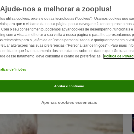
Ajude-nos a melhorar a zooplus!
lus utiliza cookies, pixels e outras tecnologias ("cookies"). Usamos cookies que sã
iais para que o visitante da nossa página possa navegar e fazer compras na nossa
. Com o seu consentimento, podemos ativar cookies de desempenho, funcionais e
ing com a vista a melhorar a sua visita à nossa página e para lhe apresentarmos 
os relevantes para si, além de anúncios personalizados. A qualquer momento o visi
fetuar alterações nas suas preferências ("Personalizar definições"). Para mais in
a entidade que faz o tratamento dos seus dados, sobre os dados que são tratados 
dade desse tratamento, deve consultar o centro de preferências.
Política de Priva
alizar definições
Aceitar e continuar
Apenas cookies essenciais