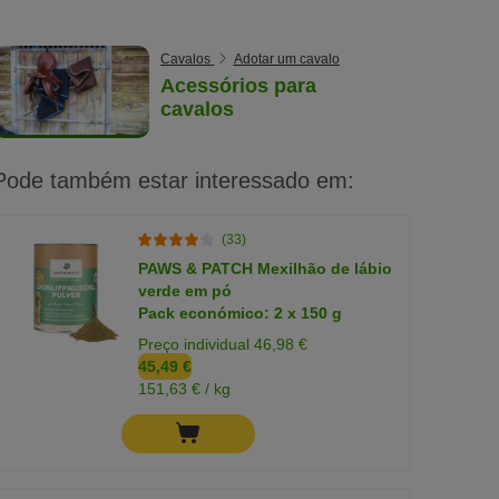
Cavalos
Adotar um cavalo
Acessórios para
cavalos
Pode também estar interessado em:
(33)
PAWS & PATCH Mexilhão de lábio
verde em pó
Pack económico: 2 x 150 g
Preço individual 46,98 €
45,49 €
151,63 € / kg