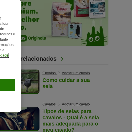
o
 loja
 de
produtos e
tante
formações
e a
cidade
Artigos relacionados
Cavalos
Adotar um cavalo
Como cuidar a sua
sela
Cavalos
Adotar um cavalo
Tipos de selas para
cavalos - Qual é a sela
mais adequada para o
meu cavalo?