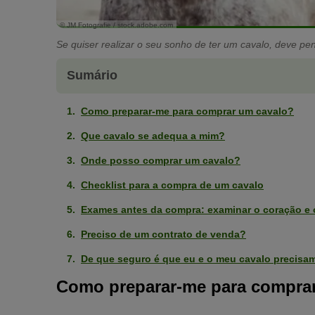
© JM Fotografie / stock.adobe.com
Se quiser realizar o seu sonho de ter um cavalo, deve p
Sumário
Como preparar-me para comprar um cavalo?
Que cavalo se adequa a mim?
Onde posso comprar um cavalo?
Checklist para a compra de um cavalo
Exames antes da compra: examinar o coração e 
Preciso de um contrato de venda?
De que seguro é que eu e o meu cavalo precisa
Como preparar-me para compra