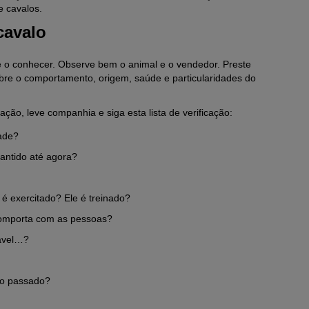
e cavalos.
cavalo
e o conhecer. Observe bem o animal e o vendedor. Preste
bre o comportamento, origem, saúde e particularidades do
ção, leve companhia e siga esta lista de verificação:
dade?
antido até agora?
 exercitado? Ele é treinado?
omporta com as pessoas?
iável…?
no passado?