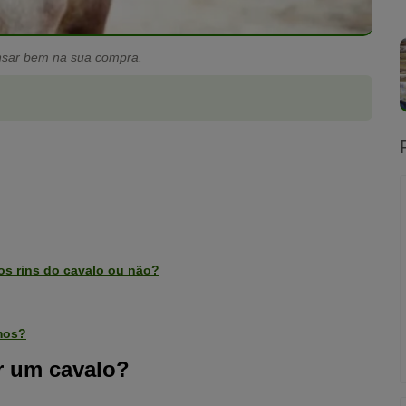
ensar bem na sua compra.
os rins do cavalo ou não?
mos?
r um cavalo?