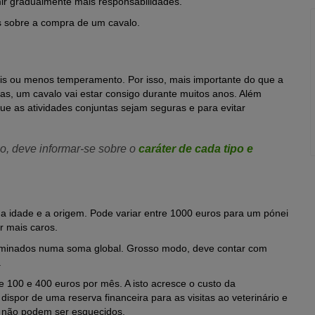
ir gradualmente mais responsabilidades.
 sobre a compra de um cavalo.
mais ou menos temperamento.
Por isso, mais importante do que a
tas, um cavalo vai estar consigo durante muitos anos.
Além
ue as atividades conjuntas sejam seguras e para evitar
o, deve informar-se sobre o
caráter de cada tipo e
a idade e a origem.
Pode variar entre 1000 euros para um pónei
 mais caros.
rminados numa soma global.
Grosso modo, deve contar com
.
re 100 e 400 euros por mês.
A isto acresce o custo da
 dispor de uma reserva financeira para as visitas ao veterinário e
o não podem ser esquecidos.