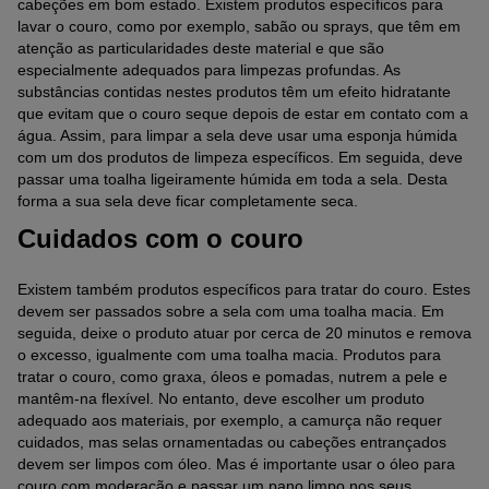
cabeções em bom estado. Existem produtos específicos para
lavar o couro, como por exemplo, sabão ou sprays, que têm em
atenção as particularidades deste material e que são
especialmente adequados para limpezas profundas. As
substâncias contidas nestes produtos têm um efeito hidratante
que evitam que o couro seque depois de estar em contato com a
água. Assim, para limpar a sela deve usar uma esponja húmida
com um dos produtos de limpeza específicos. Em seguida, deve
passar uma toalha ligeiramente húmida em toda a sela. Desta
forma a sua sela deve ficar completamente seca.
Cuidados com o couro
Existem também produtos específicos para tratar do couro. Estes
devem ser passados sobre a sela com uma toalha macia. Em
seguida, deixe o produto atuar por cerca de 20 minutos e remova
o excesso, igualmente com uma toalha macia. Produtos para
tratar o couro, como graxa, óleos e pomadas, nutrem a pele e
mantêm-na flexível. No entanto, deve escolher um produto
adequado aos materiais, por exemplo, a camurça não requer
cuidados, mas selas ornamentadas ou cabeções entrançados
devem ser limpos com óleo. Mas é importante usar o óleo para
couro com moderação e passar um pano limpo nos seus