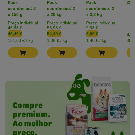
Mexilhão de
prado
domésticos
Lev
Pack
Pack
Pack
250
lábio verde em
Chipsi Classic
cer
económico: 2
económico: 2
económico: 2
pó
x 150 g
x 20 kg
x 3,2 kg
Preço individual
Preço individual
Preço individual
46,98 €
55,98 €
9,98 €
45,49 €
54,49 €
8,99 €
8,99
151,63 € / kg
1,36 € / kg
1,40 € / kg
35,9