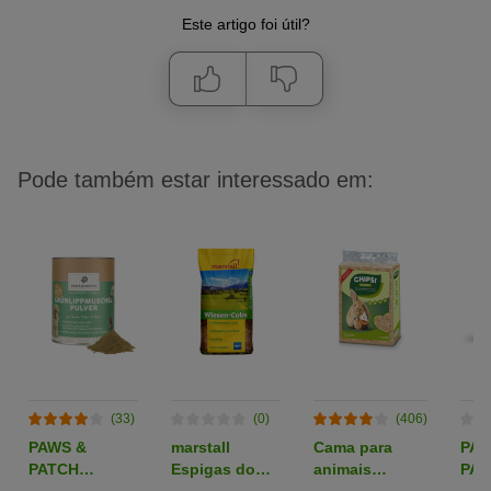
Este artigo foi útil?
Pode também estar interessado em:
(33)
(0)
(406)
PAWS &
marstall
Cama para
PAW
PATCH
Espigas do
animais
PAT