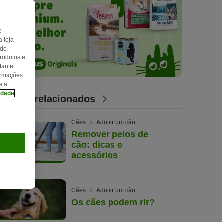
o
 loja
 de
produtos e
tante
formações
e a
cidade
Artigos relacionados
Cães
Adotar um cão
Remover pelos de
cão: dicas e
acessórios
Cães
Adotar um cão
Os cães podem rir?