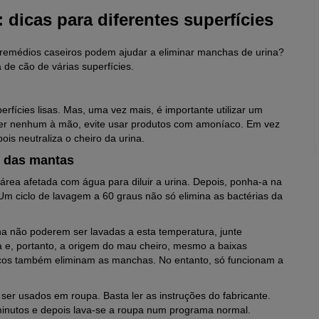
: dicas para diferentes superfícies
remédios caseiros podem ajudar a eliminar manchas de urina?
 de cão de várias superfícies.
fícies lisas. Mas, uma vez mais, é importante utilizar um
iver nenhum à mão, evite usar produtos com amoníaco. Em vez
is neutraliza o cheiro da urina.
e das mantas
área afetada com água para diluir a urina. Depois, ponha-a na
 ciclo de lavagem a 60 graus não só elimina as bactérias da
 não poderem ser lavadas a esta temperatura, junte
na e, portanto, a origem do mau cheiro, mesmo a baixas
icos também eliminam as manchas. No entanto, só funcionam a
er usados em roupa. Basta ler as instruções do fabricante.
minutos e depois lava-se a roupa num programa normal.