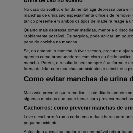
Urina de cão no soalho
No caso do soalho, é fundamental agir depressa para elim
manchas de urina são especialmente difíceis de remover d
tânico presente em ambos os tipos de madeira reage à ur
Quanto mais depressa tomar medidas, menor é o risco de 
rapidamente possível. De seguida, pode aplicar um pouco 
pano de cozinha na mancha.
Se, no entanto, a mancha já tiver secado, procure a ajud
agentes como branqueadores com cloro ou ácido oxálico
mancha. Porém, o resultado nem sempre é uniforme e dep
forma de lidar com manchas persistentes é substituir o pi
Como evitar manchas de urina 
Mais vale prevenir que remediar – este ditado também se
algumas medidas que pode tomar para prevenir manchas 
Cachorros: como prevenir manchas de uri
Leve o cachorro à rua a cada uma a duas horas para urin
pequeno acidente.
Antes de o animal se mudar é recomendável retirar todos