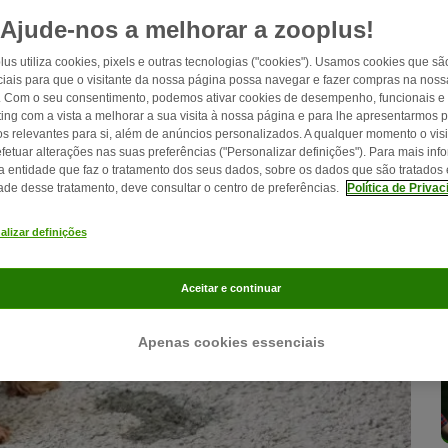
Ajude-nos a melhorar a zooplus!
lus utiliza cookies, pixels e outras tecnologias ("cookies"). Usamos cookies que sã
iais para que o visitante da nossa página possa navegar e fazer compras na nossa
. Com o seu consentimento, podemos ativar cookies de desempenho, funcionais e
ing com a vista a melhorar a sua visita à nossa página e para lhe apresentarmos 
os relevantes para si, além de anúncios personalizados. A qualquer momento o visi
fetuar alterações nas suas preferências ("Personalizar definições"). Para mais in
a entidade que faz o tratamento dos seus dados, sobre os dados que são tratados 
dade desse tratamento, deve consultar o centro de preferências.
Política de Priva
alizar definições
Aceitar e continuar
Apenas cookies essenciais