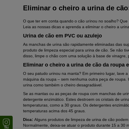
Eliminar o cheiro a urina de cão
O que ter em conta quando o cão urinou no soalho? Que 
Leia as nossas dicas e aprenda a eliminar o cheiro a urina
Urina de cão em PVC ou azulejo
As manchas de urina são rapidamente eliminadas das super
produto de limpeza especial para urina de cão. Se não t
disso, limpe o chão com uma solução à base de vinagre, po
Eliminar o cheiro a urina de cão da roupa 
O seu patudo urinou na manta? Em primeiro lugar, lave a 
máquina da roupa – sem nenhuma outra peça de roupa. Um
urina como também o cheiro desagradável.
Se as mantas ou as peças de roupa com manchas de urina
detergente enzimático. Estes destroem os cristais de uri
temperaturas, como a 30 graus. Os detergentes enzimát
temperaturas acima dos 45 graus.
Dica:
Alguns produtos de limpeza de urina de cão podem s
Normalmente, deixa-se atuar o produto durante 15 a 30 