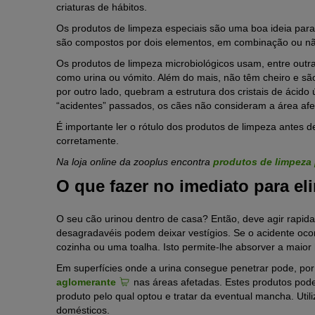
criaturas de hábitos.
Os produtos de limpeza especiais são uma boa ideia para
são compostos por dois elementos, em combinação ou n
Os produtos de limpeza microbiológicos usam, entre outra
como urina ou vómito. Além do mais, não têm cheiro e sã
por outro lado, quebram a estrutura dos cristais de ácido
“acidentes” passados, os cães não consideram a área afe
É importante ler o rótulo dos produtos de limpeza antes de
corretamente.
Na loja online da zooplus encontra
produtos de limpeza 
O que fazer no imediato para e
O seu cão urinou dentro de casa? Então, deve agir rapida
desagradavéis podem deixar vestígios. Se o acidente ocor
cozinha ou uma toalha. Isto permite-lhe absorver a maior
Em superfícies onde a urina consegue penetrar pode, por
aglomerante
nas áreas afetadas. Estes produtos pod
produto pelo qual optou e tratar da eventual mancha. Util
domésticos.