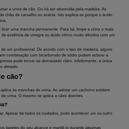
inar a urina de cão. Ou irá ser absorvida pela madeira. As
e chão de carvalho ou acácia. Isto explica-se porque o ácido
ina.
ficar uma mancha permanente. Para tal, limpe a urina o mais
de essência de vinagre ou ácido cítrico muito diluídos com um
a de um profissional. De acordo com o tipo de madeira, alguns
 em combinação com bicarbonato de sódio podem aclarar a
ressa pode tornar-se demasiado claro. Infelizmente, a única
so afetado.
de cão?
 aplica às manchas de urina. Ao adotar um cachorro existem
de urina. O mesmo se aplica a cães doentes.
na?
ar. Apesar de todos os cuidados, pode acontecer um ou outro
 os tapetes do seu alcance e mantê-lo durante algumas