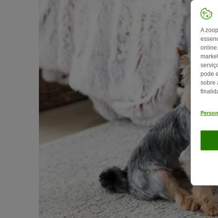
A zoop
essenc
online
market
serviç
pode e
sobre 
finali
Person