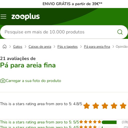
ENVIO GRÁTIS a partir de 39€**
Menu
Pesquisar
produtos
Gatos
Caixas de areia
Pás e tapetes
Pá para areia fina
Opinião
21 avaliações de
Pá para areia fina
Carregar a sua foto do produto
This is a stars rating area from zero to 5: 4.8/5
This is a stars rating area from zero to 5: 5/5
(
19
)
This is a stars rating area from zero to 5: 4/5
(
1
)