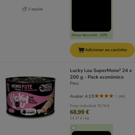
2 opções
Ativar desconto -10%
Adicionar ao carrinho
Lucky Lou SuperMono² 24 x
200 g - Pack económico
Peru
Avaliar: 4.1/5
(
46
)
Preço individual
70,76 €
68,99 €
14,37 € / kg