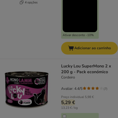
4 opções
Ativar desconto -10%
Adicionar ao carrinho
Lucky Lou SuperMono 2 x
200 g - Pack económico
Cordeiro
Avaliar: 4.4/5
(
7
)
Preço individual
5,98 €
5,29 €
13,23 € / kg