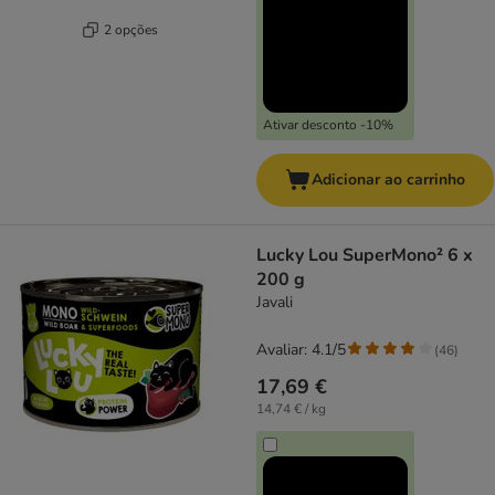
2 opções
Ativar desconto -10%
Adicionar ao carrinho
Lucky Lou SuperMono² 6 x
200 g
Javali
Avaliar: 4.1/5
(
46
)
17,69 €
14,74 € / kg