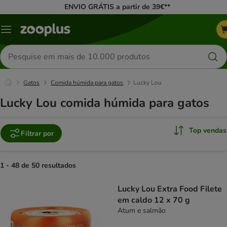
ENVIO GRÁTIS a partir de 39€**
Menu
Pesquisar
produtos
Gatos
Comida húmida para gatos
Lucky Lou
Lucky Lou comida húmida para gatos
Top vendas
Filtrar por
1 - 48 de 50 resultados
product items have been changed
Lucky Lou Extra Food Filete
em caldo 12 x 70 g
Atum e salmão