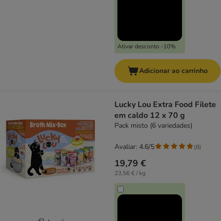
Ativar desconto -10%
Adicionar ao carrinho
Lucky Lou Extra Food Filete
em caldo 12 x 70 g
Pack misto (6 variedades)
Avaliar: 4.6/5
(
8
)
19,79 €
23,56 € / kg