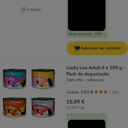
2 opções
Ativar desconto -10%
Adicionar ao carrinho
Lucky Lou Adult 6 x 200 g -
Pack de degustação
Tasty Mix - saboroso
Avaliar: 3.8/5
(
32
)
15,99 €
13,33 € / kg