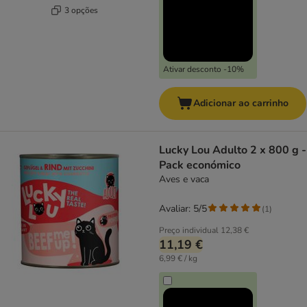
3 opções
Ativar desconto -10%
Adicionar ao carrinho
Lucky Lou Adulto 2 x 800 g -
Pack económico
Aves e vaca
Avaliar: 5/5
(
1
)
Preço individual
12,38 €
11,19 €
6,99 € / kg