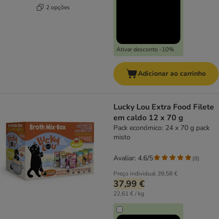
2 opções
Ativar desconto -10%
Adicionar ao carrinho
Lucky Lou Extra Food Filete
em caldo 12 x 70 g
Pack económico: 24 x 70 g pack
misto
Avaliar: 4.6/5
(
8
)
Preço individual
39,58 €
37,99 €
22,61 € / kg