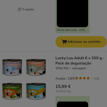
3 opções
Ativar desconto -10%
Adicionar ao carrinho
Lucky Lou Adult 6 x 200 g -
Pack de degustação
Wild Mix - selvagem
Avaliar: 3.8/5
(
32
)
15,99 €
13,33 € / kg