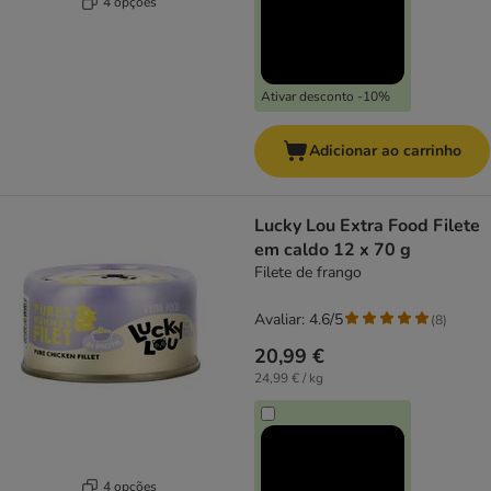
4 opções
Ativar desconto -10%
Adicionar ao carrinho
Lucky Lou Extra Food Filete
em caldo 12 x 70 g
Filete de frango
Avaliar: 4.6/5
(
8
)
20,99 €
24,99 € / kg
4 opções