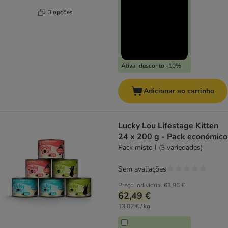
3 opções
Ativar desconto -10%
Adicionar ao carrinho
Lucky Lou Lifestage Kitten
24 x 200 g - Pack económico
Pack misto I (3 variedades)
Sem avaliações
Preço individual
63,96 €
62,49 €
13,02 € / kg