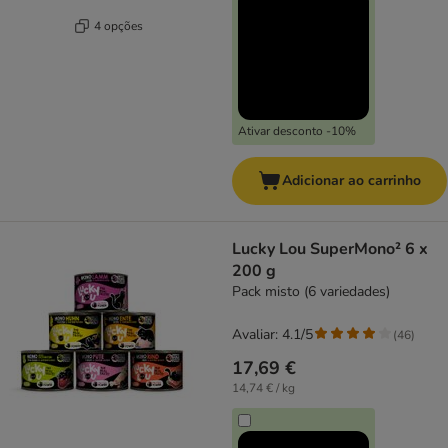
4 opções
Ativar desconto -10%
Adicionar ao carrinho
Lucky Lou SuperMono² 6 x
200 g
Pack misto (6 variedades)
Avaliar: 4.1/5
(
46
)
17,69 €
14,74 € / kg