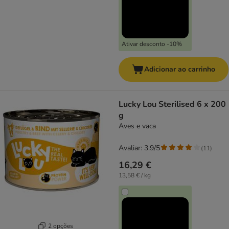
Ativar desconto -10%
Adicionar ao carrinho
Lucky Lou Sterilised 6 x 200
g
Aves e vaca
Avaliar: 3.9/5
(
11
)
16,29 €
13,58 € / kg
2 opções