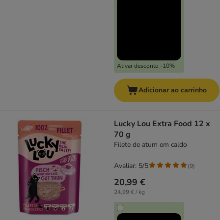
Ativar desconto -10%
Adicionar ao carrinho
Lucky Lou Extra Food 12 x
70 g
Filete de atum em caldo
Avaliar: 5/5
(
9
)
20,99 €
24,99 € / kg