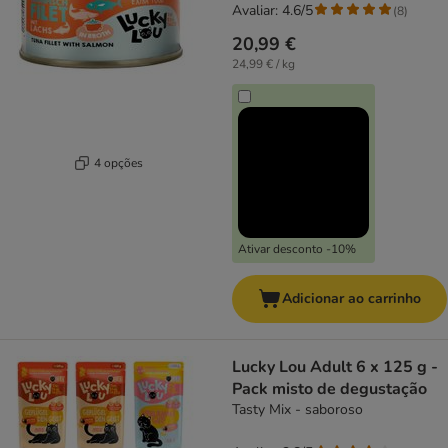
Avaliar: 4.6/5
(
8
)
20,99 €
24,99 € / kg
4 opções
Ativar desconto -10%
Adicionar ao carrinho
Lucky Lou Adult 6 x 125 g -
Pack misto de degustação
Tasty Mix - saboroso