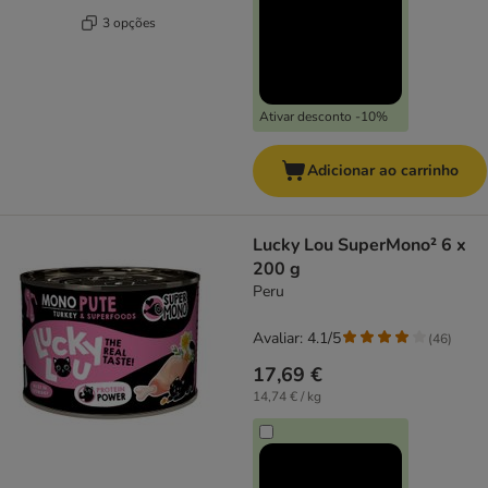
3 opções
Ativar desconto -10%
Adicionar ao carrinho
Lucky Lou SuperMono² 6 x
200 g
Peru
Avaliar: 4.1/5
(
46
)
17,69 €
14,74 € / kg