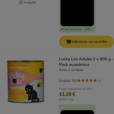
4 opções
Ativar desconto -10%
Adicionar ao carrinho
Lucky Lou Adulto 2 x 800 g -
Pack económico
Aves e cordeiro
Avaliar: 5/5
(
1
)
Preço individual
12,38 €
11,19 €
6,99 € / kg