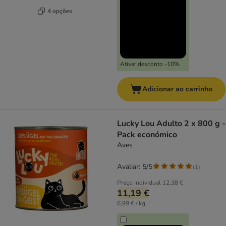
4 opções
Ativar desconto -10%
Adicionar ao carrinho
Lucky Lou Adulto 2 x 800 g -
Pack económico
Aves
Avaliar: 5/5
(
1
)
Preço individual
12,38 €
11,19 €
6,99 € / kg