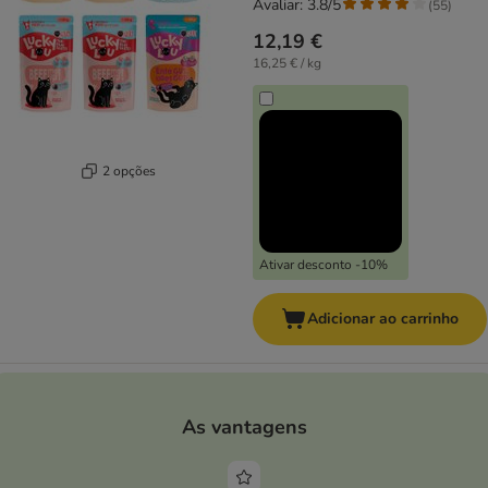
Avaliar: 3.8/5
(
55
)
12,19 €
16,25 € / kg
2 opções
Ativar desconto -10%
Adicionar ao carrinho
As vantagens