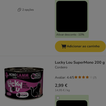
2 opções
Ativar desconto -10%
Adicionar ao carrinho
Lucky Lou SuperMono 200 g
Cordeiro
Avaliar: 4.4/5
(
7
)
2,99 €
14,95 € / kg