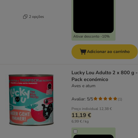
2 opções
Ativar desconto -10%
Adicionar ao carrinho
Lucky Lou Adulto 2 x 800 g -
Pack económico
Aves e atum
Avaliar: 5/5
(
1
)
Preço individual
12,38 €
11,19 €
6,99 € / kg