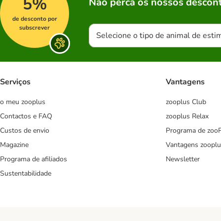
5%
Não perca os nossos descont
de desconto por
subscrever
Selecione o tipo de animal de esti
Serviços
Vantagens
o meu zooplus
zooplus Club
Contactos e FAQ
zooplus Relax
Custos de envio
Programa de zoo
Magazine
Vantagens zooplu
Programa de afiliados
Newsletter
Sustentabilidade