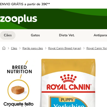
ENVIO GRÁTIS a partir de 39€**
Cães
Gatos
Dieta Vet.
Antipara
Abrir menu de categoria: Cães
Abrir menu de categoria: Gatos
Abrir menu 
Cães
Ração para cães
Royal Canin Breed (raças)
Royal Canin Yor