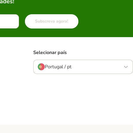
ades!
Subscreva agora!
Selecionar país
Portugal / pt