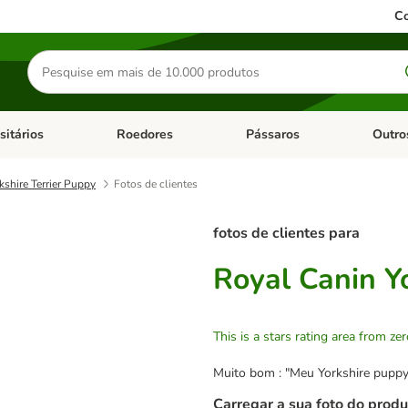
Co
Pesquisar
produtos
sitários
Roedores
Pássaros
Outro
de categoria: Dieta Vet.
Abrir menu de categoria: Antiparasitários
Abrir menu de categoria: Roed
Abrir me
kshire Terrier Puppy
Fotos de clientes
fotos de clientes para
Royal Canin Y
This is a stars rating area from zer
Muito bom : "Meu Yorkshire puppy 
Carregar a sua foto do produ