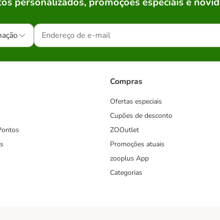
os personalizados, promoções especiais e novid
mação
Compras
Ofertas especiais
Cupões de desconto
Pontos
ZOOutlet
s
Promoções atuais
zooplus App
Categorias