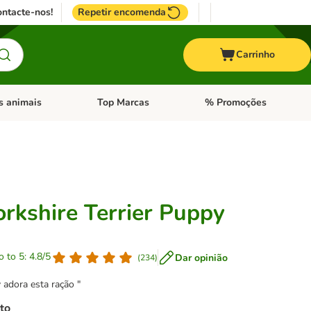
ntacte-nos!
Repetir encomenda
Carrinho
s animais
Top Marcas
% Promoções
ores
nu de categoria: Pássaros
Abrir menu de categoria: Outros animais
Abrir menu de categoria: T
orkshire Terrier Puppy
o to 5: 4.8/5
Dar opinião
(
234
)
adora esta ração "
to