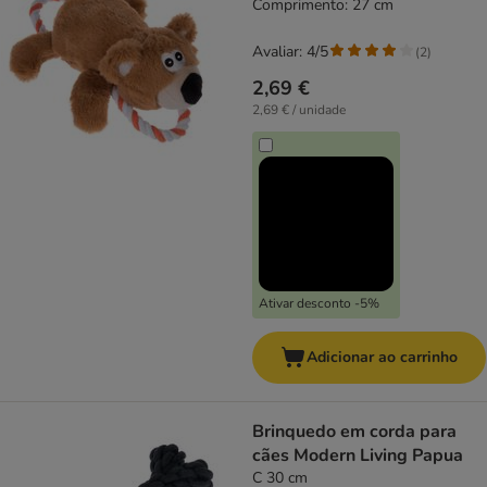
Comprimento: 27 cm
Avaliar: 4/5
(
2
)
2,69 €
2,69 € / unidade
Ativar desconto -5%
Adicionar ao carrinho
Brinquedo em corda para
cães Modern Living Papua
C 30 cm