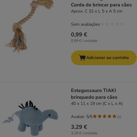
Corda de brincar para cães
Aprox. C 32 x L 5 x A 5 cm
Sem avaliações
0,99 €
0,99 € / unidade
Adicionar ao carrinho
Estegossauro TIAKI
brinquedo para cães
40 x 11 x 19 cm (C x L x A)
Avaliar: 5/5
(
1
)
3,29 €
3,29 € / unidade