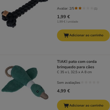
Avaliar: 2/5
(
1
)
1,99 €
1,99 € / unidade
Adicionar ao carrinho
TIAKI pato com corda
brinquedo para cães
C 35 x L 32,5 x A 8 cm
Sem avaliações
4,99 €
Adicionar ao carrinho