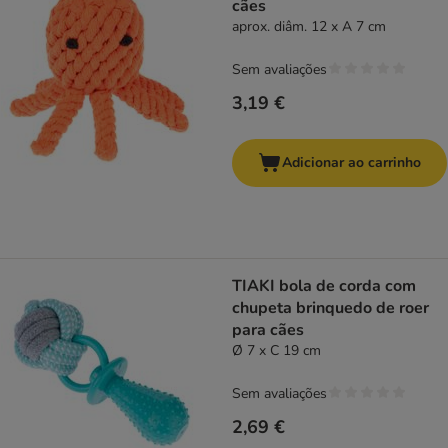
cães
aprox. diâm. 12 x A 7 cm
Sem avaliações
3,19 €
Adicionar ao carrinho
TIAKI bola de corda com
chupeta brinquedo de roer
para cães
Ø 7 x C 19 cm
Sem avaliações
2,69 €