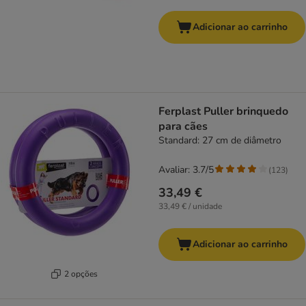
Adicionar ao carrinho
Ferplast Puller brinquedo
para cães
Standard: 27 cm de diâmetro
Avaliar: 3.7/5
(
123
)
33,49 €
33,49 € / unidade
Adicionar ao carrinho
2 opções