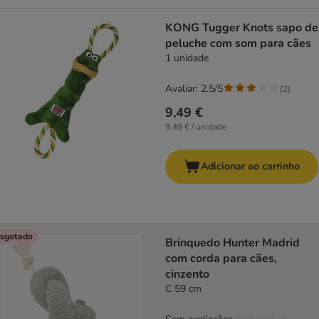
KONG Tugger Knots sapo de
peluche com som para cães
1 unidade
Avaliar: 2.5/5
(
2
)
9,49 €
9,49 € / unidade
Adicionar ao carrinho
sgotado
Brinquedo Hunter Madrid
com corda para cães,
cinzento
C 59 cm