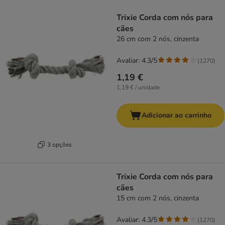
product items have been changed
Trixie Corda com nós para
cães
26 cm com 2 nós, cinzenta
Avaliar: 4.3/5
(
1270
)
1,19 €
1,19 € / unidade
Adicionar ao carrinho
3 opções
Trixie Corda com nós para
cães
15 cm com 2 nós, cinzenta
Avaliar: 4.3/5
(
1270
)