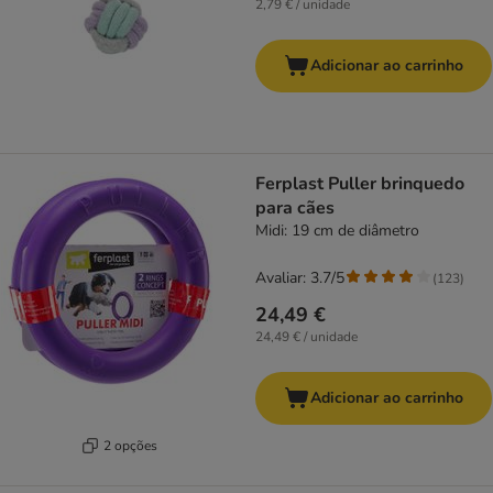
2,79 € / unidade
Adicionar ao carrinho
Ferplast Puller brinquedo
para cães
Midi: 19 cm de diâmetro
Avaliar: 3.7/5
(
123
)
24,49 €
24,49 € / unidade
Adicionar ao carrinho
2 opções