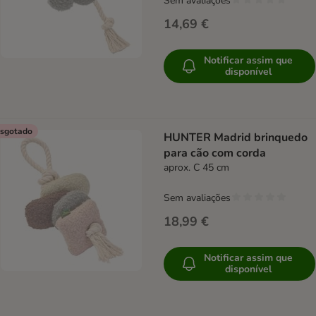
Sem avaliações
14,69 €
Notificar assim que
disponível
sgotado
HUNTER Madrid brinquedo
para cão com corda
aprox. C 45 cm
Sem avaliações
18,99 €
Notificar assim que
disponível