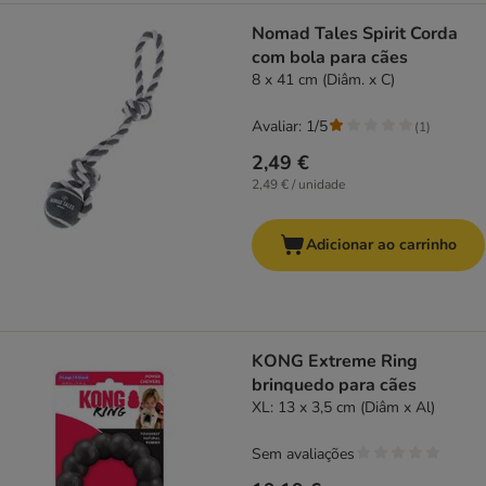
Nomad Tales Spirit Corda
com bola para cães
8 x 41 cm (Diâm. x C)
Avaliar: 1/5
(
1
)
2,49 €
2,49 € / unidade
Adicionar ao carrinho
KONG Extreme Ring
brinquedo para cães
XL: 13 x 3,5 cm (Diâm x Al)
Sem avaliações