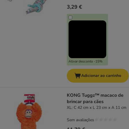
3,29 €
Ativar desconto -15%
Adicionar ao carrinho
KONG Tuggz™ macaco de
brincar para cães
XL: C 42 cm x L 23 cm x A 11 cm
Sem avaliações