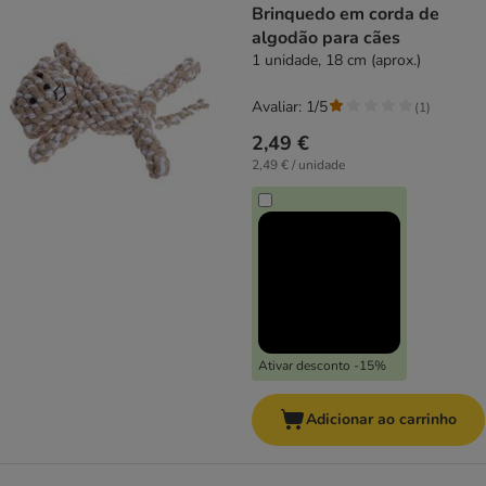
Brinquedo em corda de
algodão para cães
1 unidade, 18 cm (aprox.)
Avaliar: 1/5
(
1
)
2,49 €
2,49 € / unidade
Ativar desconto -15%
Adicionar ao carrinho