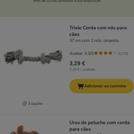
Mais de 10.000 produtos à sua disposição
Trixie Corda com nós para
cães
37 cm com 2 nós, cinzenta
Avaliar: 4.3/5
(
1270
)
3,29 €
3,29 € / unidade
Adicionar ao carrinho
3 opções
Urso de peluche com corda
para cães