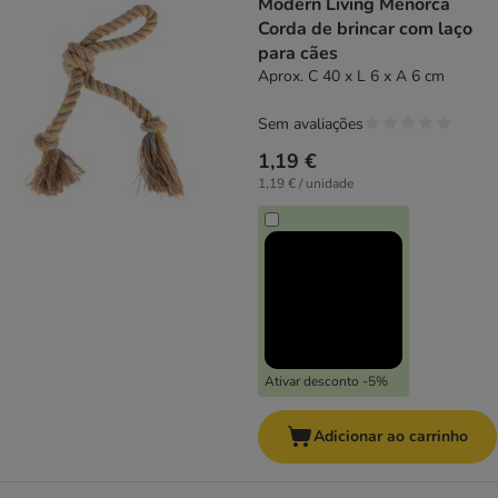
Modern Living Menorca
Corda de brincar com laço
para cães
Aprox. C 40 x L 6 x A 6 cm
Sem avaliações
1,19 €
1,19 € / unidade
Ativar desconto -5%
Adicionar ao carrinho