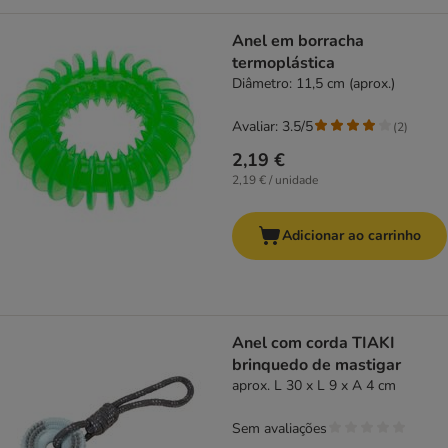
Anel em borracha
termoplástica
Diâmetro: 11,5 cm (aprox.)
Avaliar: 3.5/5
(
2
)
2,19 €
2,19 € / unidade
Adicionar ao carrinho
Anel com corda TIAKI
brinquedo de mastigar
aprox. L 30 x L 9 x A 4 cm
Sem avaliações