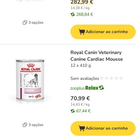
282,99 €
14,38 € / kg
268,84 €
3 opções
Adicionar ao carrinho
Royal Canin Veterinary
Canine Cardiac Mousse
12 x 410 g
Sem avaliações
70,99 €
14,43 € / kg
67,44 €
3 opções
Adicionar ao carrinho