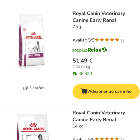
Royal Canin Veterinary
Canine Early Renal
7 kg
Avaliar: 5/5
(
1
)
51,49 €
7,36 € / kg
48,92 €
3 opções
Adicionar ao carrinho
Royal Canin Veterinary
Canine Early Renal
14 kg
Avaliar: 5/5
(
1
)