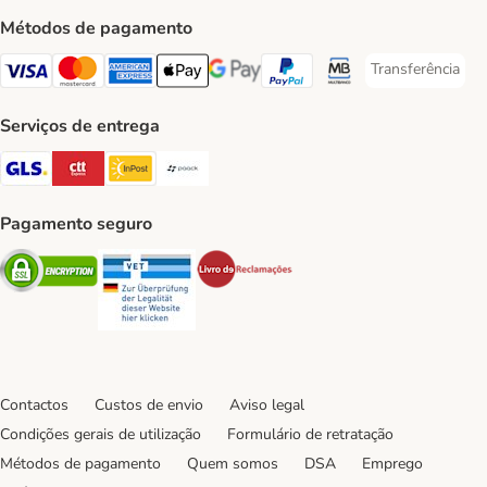
Métodos de pagamento
Transferência
Transferência P
Visa Payment Method
Mastercard Payment Method
American Express Payment Method
Apple Pay Payment Method
Google Pay Payment Method
PayPal Payment Method
Multibanco Payment Met
Serviços de entrega
GLS Shipping Method
CTTExpress Shipping Method
InPost Shipping Method
Paack Shipping Method
Pagamento seguro
Security
Security
Security
Contactos
Custos de envio
Aviso legal
Condições gerais de utilização
Formulário de retratação
Métodos de pagamento
Quem somos
DSA
Emprego