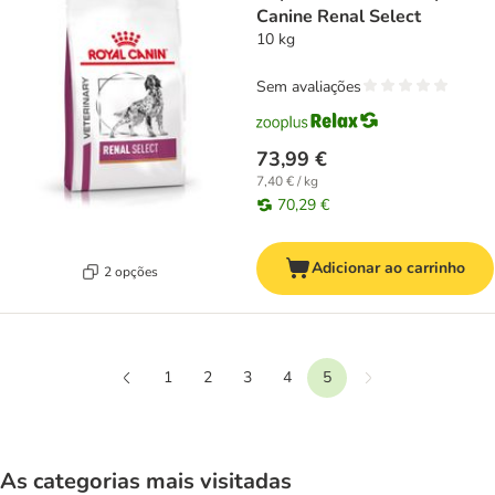
Canine Renal Select
10 kg
Sem avaliações
73,99 €
7,40 € / kg
70,29 €
Adicionar ao carrinho
2 opções
1
2
3
4
5
Seguinte
Anterior
As categorias mais visitadas