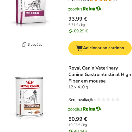
93,99 €
6,71 € / kg
89,29 €
3 opções
Adicionar ao carrinho
Royal Canin Veterinary
Canine Gastrointestinal High
Fiber em mousse
12 x 410 g
Sem avaliações
50,99 €
10,36 € / kg
48,44 €