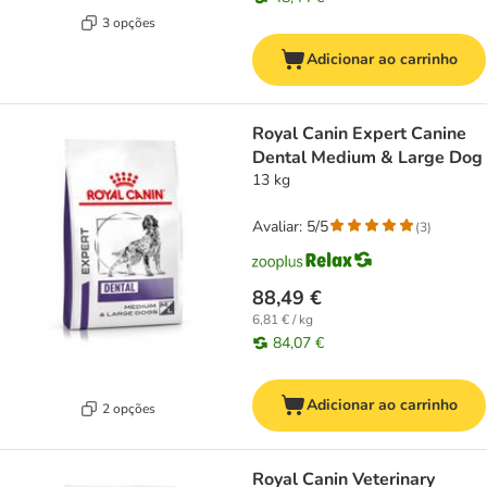
3 opções
Adicionar ao carrinho
Royal Canin Expert Canine
Dental Medium & Large Dog
13 kg
Avaliar: 5/5
(
3
)
88,49 €
6,81 € / kg
84,07 €
Adicionar ao carrinho
2 opções
Royal Canin Veterinary