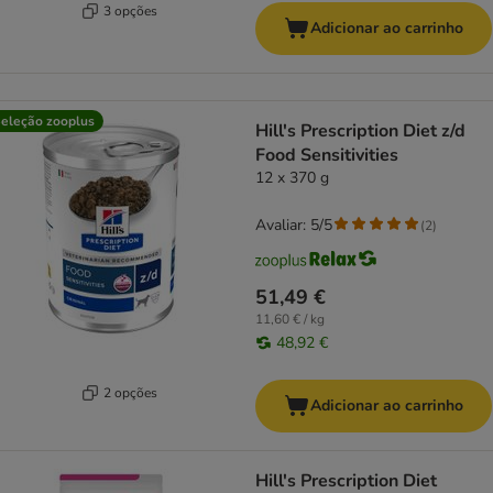
3 opções
Adicionar ao carrinho
eleção zooplus
Hill's Prescription Diet z/d
Food Sensitivities
12 x 370 g
Avaliar: 5/5
(
2
)
51,49 €
11,60 € / kg
48,92 €
2 opções
Adicionar ao carrinho
Hill's Prescription Diet