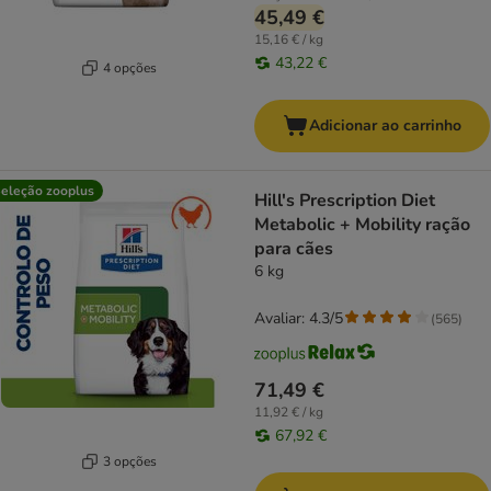
45,49 €
15,16 € / kg
43,22 €
4 opções
Adicionar ao carrinho
eleção zooplus
Hill's Prescription Diet
Metabolic + Mobility ração
para cães
6 kg
Avaliar: 4.3/5
(
565
)
71,49 €
11,92 € / kg
67,92 €
3 opções