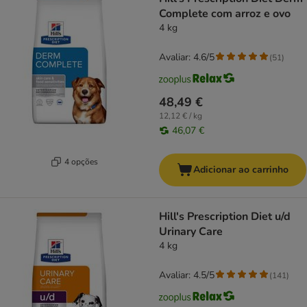
Complete com arroz e ovo
4 kg
Avaliar: 4.6/5
(
51
)
48,49 €
12,12 € / kg
46,07 €
4 opções
Adicionar ao carrinho
Hill's Prescription Diet u/d
Urinary Care
4 kg
Avaliar: 4.5/5
(
141
)