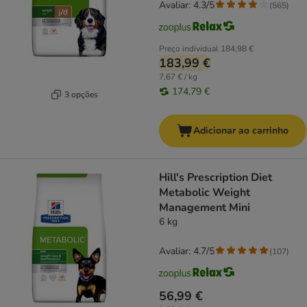
Avaliar: 4.3/5
(
565
)
Preço individual
184,98 €
183,99 €
7,67 € / kg
174,79 €
3 opções
Adicionar ao carrinho
Hill's Prescription Diet
Metabolic Weight
Management Mini
6 kg
Avaliar: 4.7/5
(
107
)
56,99 €