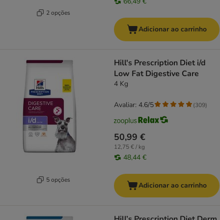
66,49 €
2 opções
Adicionar ao carrinho
Hill's Prescription Diet i/d
Low Fat Digestive Care
4 Kg
Avaliar: 4.6/5
(
309
)
50,99 €
12,75 € / kg
48,44 €
5 opções
Adicionar ao carrinho
Hill’s Prescription Diet Derm