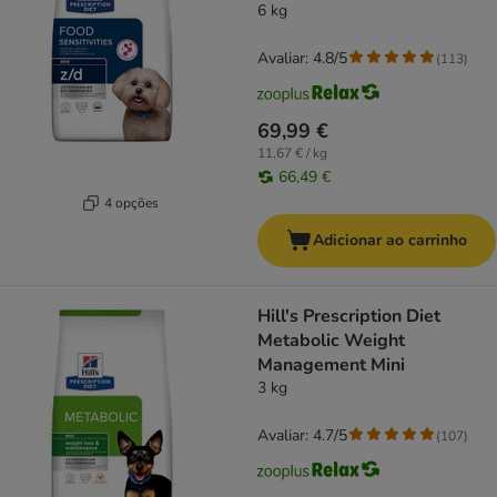
6 kg
Avaliar: 4.8/5
(
113
)
69,99 €
11,67 € / kg
66,49 €
4 opções
Adicionar ao carrinho
Hill's Prescription Diet
Metabolic Weight
Management Mini
3 kg
Avaliar: 4.7/5
(
107
)