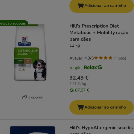
Adicionar ao carrinho
eleção zooplus
Hill's Prescription Diet
Metabolic + Mobility ração
para cães
12 kg
Avaliar: 4.3/5
(
565
)
92,49 €
7,71 € / kg
87,87 €
3 opções
Adicionar ao carrinho
Hill's HypoAllergenic snacks