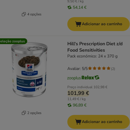
9,50 € / kg
54,14 €
4 opções
Adicionar ao carrinho
eleção zooplus
Hill's Prescription Diet z/d
Food Sensitivities
Pack económico: 24 x 370 g
Avaliar: 5/5
(
2
)
Preço individual
102,98 €
101,99 €
11,49 € / kg
96,89 €
2 opções
Adicionar ao carrinho