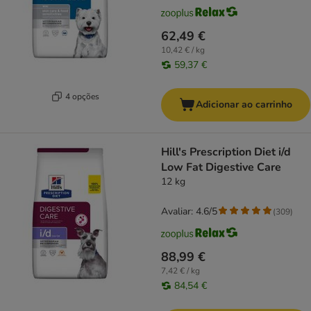
62,49 €
10,42 € / kg
59,37 €
4 opções
Adicionar ao carrinho
Hill's Prescription Diet i/d
Low Fat Digestive Care
12 kg
Avaliar: 4.6/5
(
309
)
88,99 €
7,42 € / kg
84,54 €