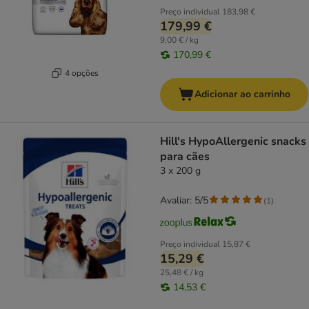
Preço individual
183,98 €
179,99 €
9,00 € / kg
170,99 €
4 opções
Adicionar ao carrinho
Hill's HypoAllergenic snacks
para cães
3 x 200 g
Avaliar: 5/5
(
1
)
Preço individual
15,87 €
15,29 €
25,48 € / kg
14,53 €