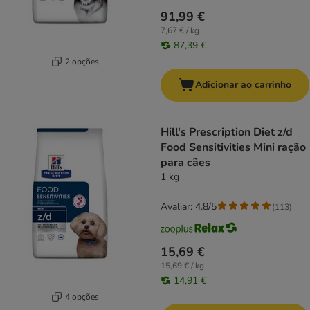
91,99 €
7,67 € / kg
87,39 €
2 opções
Adicionar ao carrinho
Hill's Prescription Diet z/d
Food Sensitivities Mini ração
para cães
1 kg
Avaliar: 4.8/5
(
113
)
15,69 €
15,69 € / kg
14,91 €
4 opções