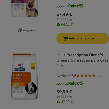
67,49 €
11,25 € / kg
64,12 €
4 opções
Adicionar ao carrinho
Hill's Prescription Diet c/d
Urinary Care ração para cães
4 kg
Avaliar: 4.7/5
(
217
)
39,99 €
10,00 € / kg
37,99 €