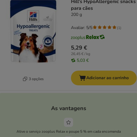
Hill's HypoAllergenic snacks
para cães
200 g
Avaliar: 5/5
(
1
)
5,29 €
26,45 € / kg
5,03 €
Adicionar ao carrinho
3 opções
As vantagens
Ative o serviço zooplus Relax e poupe 5 % em cada encomenda