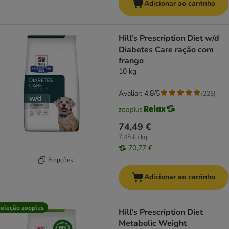
Adicionar ao carrinho
Hill's Prescription Diet w/d
Diabetes Care ração com
frango
10 kg
Avaliar: 4.8/5
(
225
)
74,49 €
7,45 € / kg
70,77 €
3 opções
Adicionar ao carrinho
eleção zooplus
Hill's Prescription Diet
Metabolic Weight