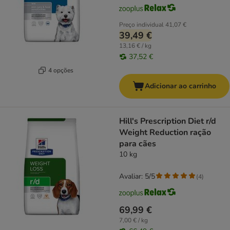
Preço individual
41,07 €
39,49 €
13,16 € / kg
37,52 €
4 opções
Adicionar ao carrinho
Hill's Prescription Diet r/d
Weight Reduction ração
para cães
10 kg
Avaliar: 5/5
(
4
)
69,99 €
7,00 € / kg