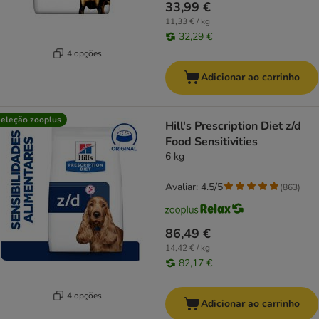
33,99 €
11,33 € / kg
32,29 €
4 opções
Adicionar ao carrinho
eleção zooplus
Hill's Prescription Diet z/d
Food Sensitivities
6 kg
Avaliar: 4.5/5
(
863
)
86,49 €
14,42 € / kg
82,17 €
4 opções
Adicionar ao carrinho