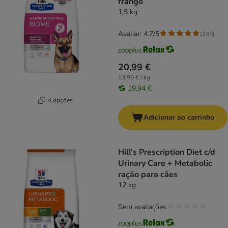
frango
1,5 kg
Avaliar: 4.7/5
(
245
)
20,99 €
13,99 € / kg
19,94 €
4 opções
Adicionar ao carrinho
Hill's Prescription Diet c/d
Urinary Care + Metabolic
ração para cães
12 kg
Sem avaliações