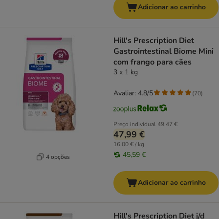
Adicionar ao carrinho
Hill's Prescription Diet
Gastrointestinal Biome Mini
com frango para cães
3 x 1 kg
Avaliar: 4.8/5
(
70
)
Preço individual
49,47 €
47,99 €
16,00 € / kg
45,59 €
4 opções
Adicionar ao carrinho
Hill's Prescription Diet j/d