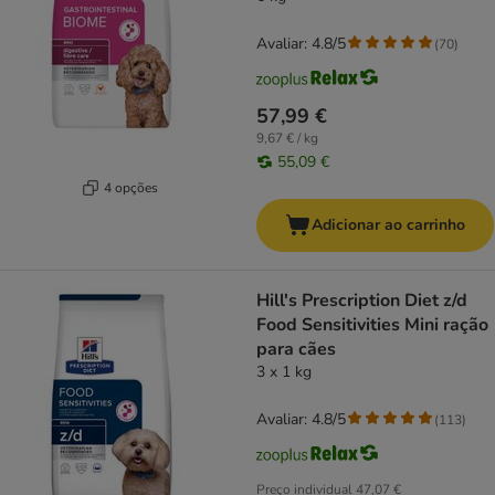
Avaliar: 4.8/5
(
70
)
57,99 €
9,67 € / kg
55,09 €
4 opções
Adicionar ao carrinho
Hill's Prescription Diet z/d
Food Sensitivities Mini ração
para cães
3 x 1 kg
Avaliar: 4.8/5
(
113
)
Preço individual
47,07 €