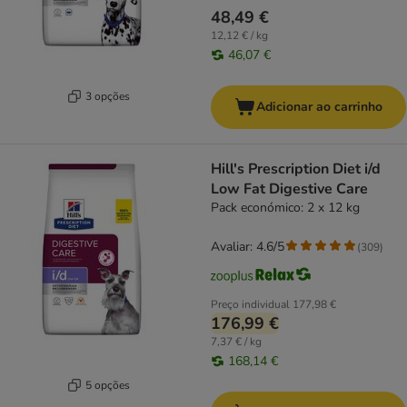
48,49 €
12,12 € / kg
46,07 €
3 opções
Adicionar ao carrinho
Hill's Prescription Diet i/d
Low Fat Digestive Care
Pack económico: 2 x 12 kg
Avaliar: 4.6/5
(
309
)
Preço individual
177,98 €
176,99 €
7,37 € / kg
168,14 €
5 opções