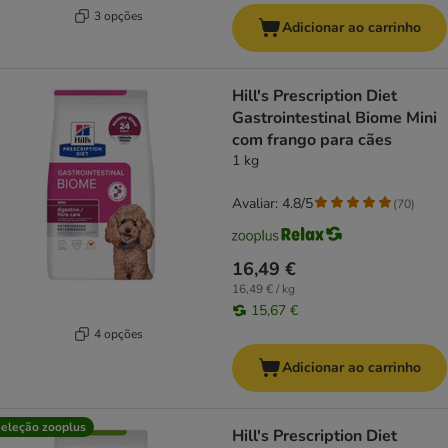
3 opções
Adicionar ao carrinho
Hill's Prescription Diet
Gastrointestinal Biome Mini
com frango para cães
1 kg
Avaliar: 4.8/5
(
70
)
16,49 €
16,49 € / kg
15,67 €
4 opções
Adicionar ao carrinho
eleção zooplus
Hill's Prescription Diet