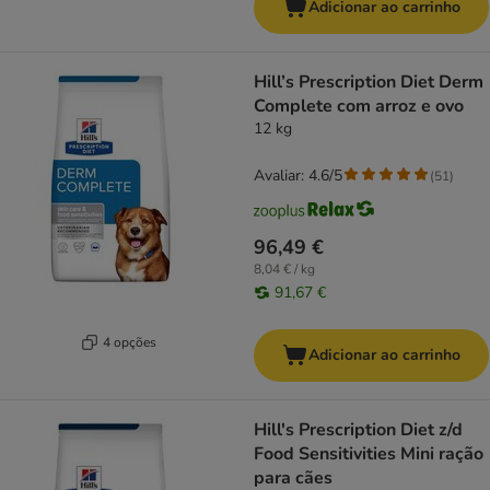
Adicionar ao carrinho
Hill’s Prescription Diet Derm
Complete com arroz e ovo
12 kg
Avaliar: 4.6/5
(
51
)
96,49 €
8,04 € / kg
91,67 €
4 opções
Adicionar ao carrinho
Hill's Prescription Diet z/d
Food Sensitivities Mini ração
para cães