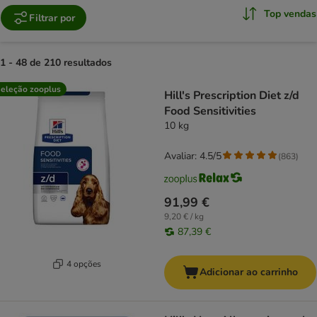
Top vendas
Filtrar por
1 - 48 de 210 resultados
product items have been changed
eleção zooplus
Hill's Prescription Diet z/d
Food Sensitivities
10 kg
Avaliar: 4.5/5
(
863
)
91,99 €
9,20 € / kg
87,39 €
4 opções
Adicionar ao carrinho