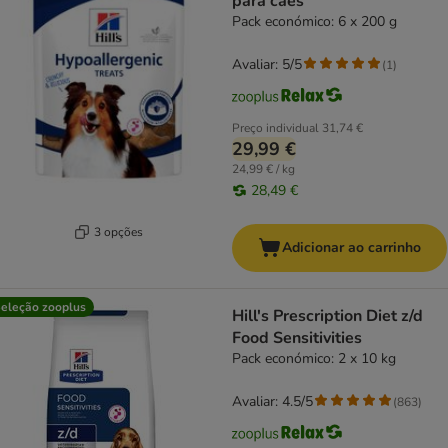
para cães
Pack económico: 6 x 200 g
Avaliar: 5/5
(
1
)
Preço individual
31,74 €
29,99 €
24,99 € / kg
28,49 €
3 opções
Adicionar ao carrinho
eleção zooplus
Hill's Prescription Diet z/d
Food Sensitivities
Pack económico: 2 x 10 kg
Avaliar: 4.5/5
(
863
)