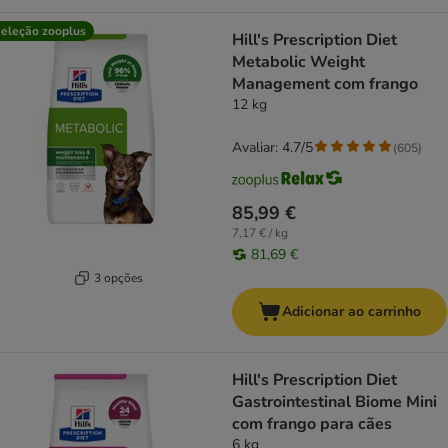
eleção zooplus
Hill's Prescription Diet
Metabolic Weight
Management com frango
12 kg
Avaliar: 4.7/5
(
605
)
85,99 €
7,17 € / kg
81,69 €
3 opções
Adicionar ao carrinho
Hill's Prescription Diet
Gastrointestinal Biome Mini
com frango para cães
6 kg