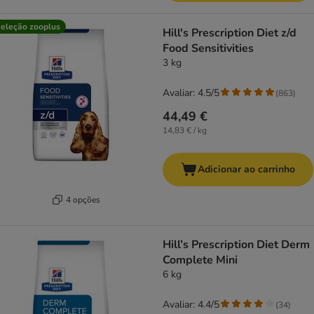
eleção zooplus
Hill's Prescription Diet z/d
Food Sensitivities
3 kg
Avaliar: 4.5/5
(
863
)
44,49 €
14,83 € / kg
Adicionar ao carrinho
4 opções
Hill’s Prescription Diet Derm
Complete Mini
6 kg
Avaliar: 4.4/5
(
34
)