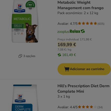
Metabolic Weight
Management com frango
Pack económico: 2 x 12 kg
Avaliar: 4.7/5
(
605
)
Preço individual
171,98 €
169,99 €
7,08 € / kg
161,49 €
3 opções
Adicionar ao carrinho
Hill’s Prescription Diet Derm
Complete Mini
3 x 1 kg
Avaliar: 4.4/5
(
34
)