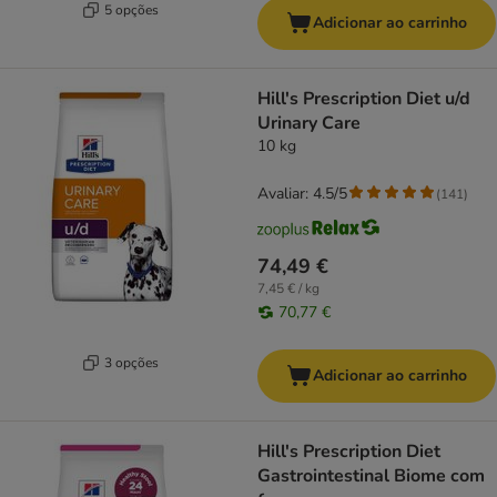
5 opções
Adicionar ao carrinho
Hill's Prescription Diet u/d
Urinary Care
10 kg
Avaliar: 4.5/5
(
141
)
74,49 €
7,45 € / kg
70,77 €
3 opções
Adicionar ao carrinho
Hill's Prescription Diet
Gastrointestinal Biome com