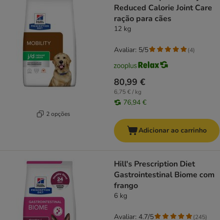
Reduced Calorie Joint Care
ração para cães
12 kg
Avaliar: 5/5
(
4
)
80,99 €
6,75 € / kg
76,94 €
2 opções
Adicionar ao carrinho
Hill's Prescription Diet
Gastrointestinal Biome com
frango
6 kg
Avaliar: 4.7/5
(
245
)