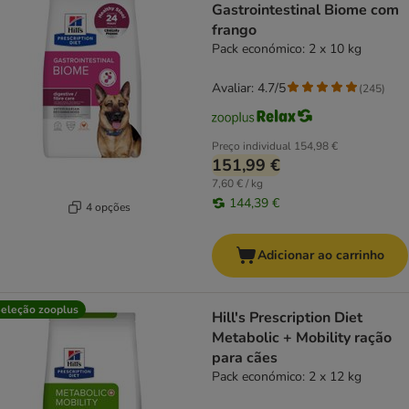
Gastrointestinal Biome com
frango
Pack económico: 2 x 10 kg
Avaliar: 4.7/5
(
245
)
Preço individual
154,98 €
151,99 €
7,60 € / kg
144,39 €
4 opções
Adicionar ao carrinho
eleção zooplus
Hill's Prescription Diet
Metabolic + Mobility ração
para cães
Pack económico: 2 x 12 kg