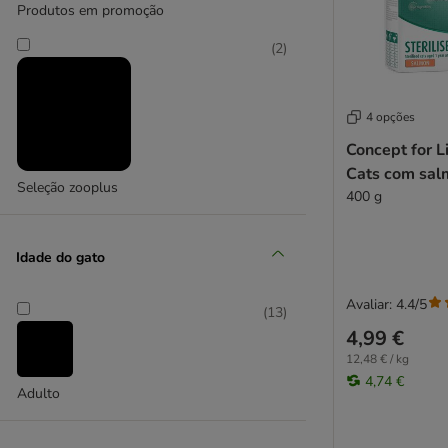
Produtos em promoção
(
2
)
4 opções
Concept for Li
Cats com sal
Seleção zooplus
400 g
Idade do gato
Avaliar: 4.4/5
(
13
)
4,99 €
12,48 € / kg
4,74 €
Adulto