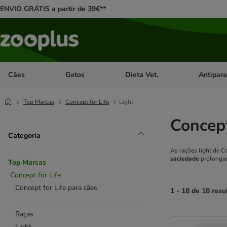
ENVIO GRÁTIS a partir de 39€**
Cães
Gatos
Dieta Vet.
Antipara
Abrir menu de categoria: Cães
Abrir menu de categoria: Gatos
Abrir menu 
Top Marcas
Concept for Life
Light
Concept
Categoria
As rações light de C
saciedade
prolongad
Top Marcas
Concept for Life
Concept for Life para cães
1 - 18 de 18 resu
Raças
product items ha
Light