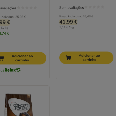
Sem avaliações
avaliações
Preço individual
48,48 €
 individual
25,98 €
41,99 €
99 €
3,11 € / kg
 € / kg
3,74 €
Adicionar ao
Adicionar ao
carrinho
carrinho