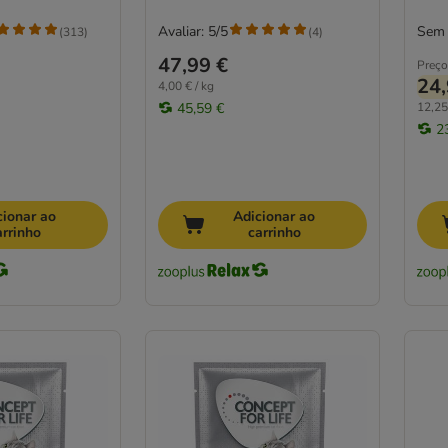
Avaliar: 5/5
Sem 
(
313
)
(
4
)
47,99 €
Preço
24,
4,00 € / kg
45,59 €
12,25
2
cionar ao
Adicionar ao
arrinho
carrinho