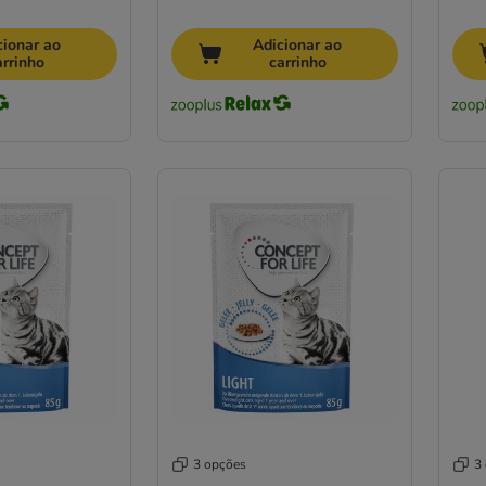
cionar ao
Adicionar ao
arrinho
carrinho
3 opções
3