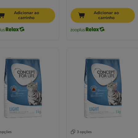
Adicionar ao
Adicionar ao
carrinho
carrinho
 opções
3 opções