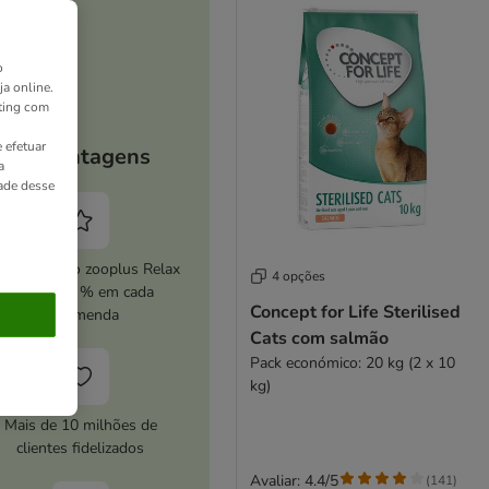
o
ja online.
ting com
 efetuar
As vantagens
a
dade desse
ive o serviço zooplus Relax
4 opções
e poupe 5 % em cada
Concept for Life Sterilised
encomenda
Cats com salmão
Pack económico: 20 kg (2 x 10
kg)
Mais de 10 milhões de
clientes fidelizados
Avaliar: 4.4/5
(
141
)