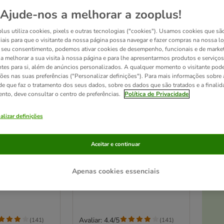
Ajude-nos a melhorar a zooplus!
lus utiliza cookies, pixels e outras tecnologias ("cookies"). Usamos cookies que sã
iais para que o visitante da nossa página possa navegar e fazer compras na nossa lo
seu consentimento, podemos ativar cookies de desempenho, funcionais e de marke
a a melhorar a sua visita à nossa página e para lhe apresentarmos produtos e serviços
ntes para si, além de anúncios personalizados. A qualquer momento o visitante pode
ções nas suas preferências ("Personalizar definições"). Para mais informações sobre 
de que faz o tratamento dos seus dados, sobre os dados que são tratados e a finali
ento, deve consultar o centro de preferências.
Política de Privacidade
alizar definições
At
4 opções
fe Sterilised
Concept for Life Sterilised
Aceitar e continuar
mão
Cats com salmão
3 kg
Apenas cookies essenciais
Avaliar: 4.4/5
(
141
)
(
141
)