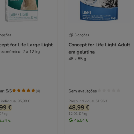
 opções
3 opções
ept for Life Large Light
Concept for Life Light Adult
 económico: 2 x 12 kg
em gelatina
48 x 85 g
ar: 5/5
Sem avaliações
(
4
)
 individual
95,98 €
Preço individual
51,96 €
99 €
48,99 €
 / kg
12,01 € / kg
8,34 €
46,54 €