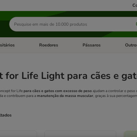
Co
Pesquisar
produtos
sitários
Roedores
Pássaros
Outro
de categoria: Dieta Vet.
Abrir menu de categoria: Antiparasitários
Abrir menu de categoria: Roed
Abrir me
 for Life Light para cães e ga
oncept for Life
para cães e gatos com excesso de peso
ajudam a controlar o peso d
a e contribuem para a
manutenção da massa muscular
, graças à sua percentagem
ltados
ve been changed