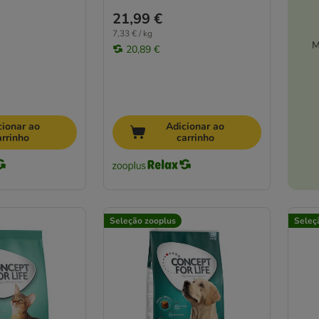
21,99 €
7,33 € / kg
M
20,89 €
cionar ao
Adicionar ao
arrinho
carrinho
Seleção zooplus
Seleç