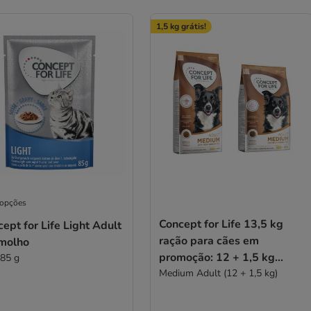
1,5 kg grátis!
 opções
Concept for Life 13,5 kg
ept for Life Light Adult
ração para cães em
molho
promoção: 12 + 1,5 kg
 85 g
grátis!
Medium Adult (12 + 1,5 kg)