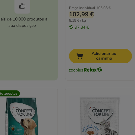
Preço individual
105,98 €
102,99 €
ais de 10.000 produtos à
5,15 € / kg
sua disposição
97,84 €
Adicionar ao
carrinho
ão zooplus