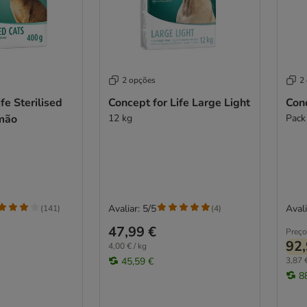
2 opções
2
fe Sterilised
Concept for Life Large Light
Conc
mão
12 kg
Pack
Avaliar: 5/5
Avali
(
141
)
(
4
)
47,99 €
Preço
92,
4,00 € / kg
45,59 €
3,87 €
8