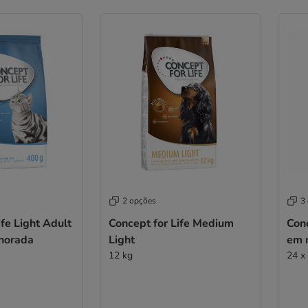
2 opções
3
ife Light Adult
Concept for Life Medium
Conc
lhorada
Light
em 
12 kg
24 x