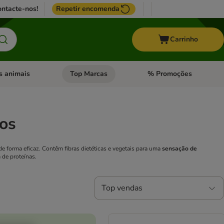
ntacte-nos!
Repetir encomenda
Carrinho
s animais
Top Marcas
% Promoções
ores
nu de categoria: Pássaros
Abrir menu de categoria: Outros animais
Abrir menu de categoria: T
tos
e forma eficaz. Contêm fibras dietéticas e vegetais para uma
sensação de
 de proteínas.
Top vendas