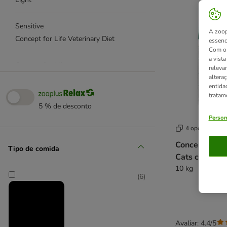
Sensitive
A zoop
Concept for Life Veterinary Diet
essenc
Com o 
a vist
Concept for Life para gatos
releva
altera
entida
Ração
tratam
Comida húmida
5 % de desconto
Raças
Person
4 opções
Necessidades especiais
Concept for Life Veterinary Diet
Concept for Li
Tipo de comida
Cats com sal
10 kg
Light
(
6
)
Sensitive
PROMOÇÕES
Dietas veterinárias
Avaliar: 4.4/5