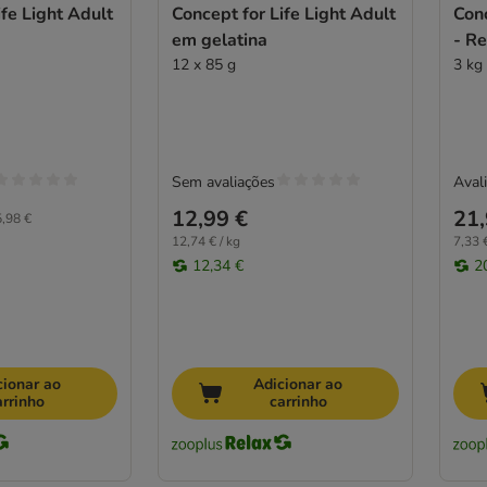
ife Light Adult
Concept for Life Light Adult
Conc
em gelatina
- R
12 x 85 g
3 kg
Sem avaliações
Avali
12,99 €
21,
,98 €
12,74 € / kg
7,33 €
12,34 €
2
cionar ao
Adicionar ao
arrinho
carrinho