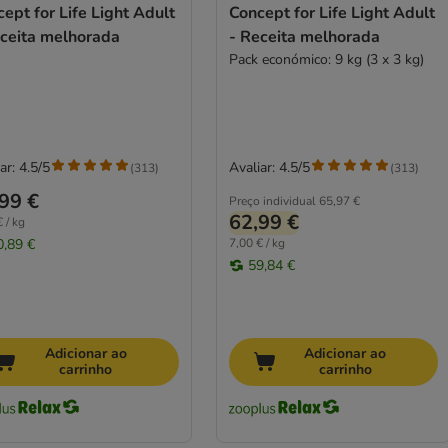
ept for Life Light Adult
Concept for Life Light Adult
eceita melhorada
- Receita melhorada
Pack económico: 9 kg (3 x 3 kg)
ar: 4.5/5
Avaliar: 4.5/5
(
313
)
(
313
)
99 €
Preço individual
65,97 €
62,99 €
 / kg
0,89 €
7,00 € / kg
59,84 €
Adicionar ao
Adicionar ao
carrinho
carrinho