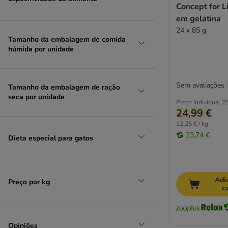
Concept for L
em gelatina
24 x 85 g
Tamanho da embalagem de comida
húmida por unidade
Sem avaliações
Tamanho da embalagem de ração
seca por unidade
Preço individual
25
24,99 €
12,25 € / kg
23,74 €
Dieta especial para gatos
Adi
Preço por kg
c
Opiniões