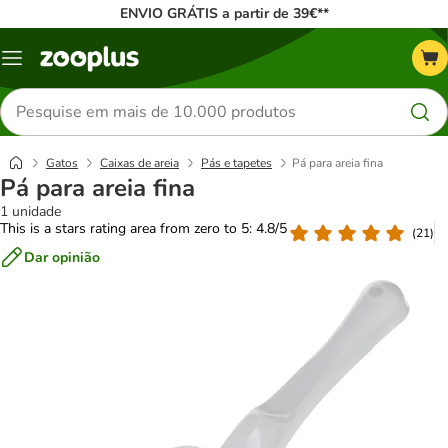
ENVIO GRÁTIS a partir de 39€**
Menu
Pesquisar
produtos
Gatos
Caixas de areia
Pás e tapetes
Pá para areia fina
Pá para areia fina
1 unidade
This is a stars rating area from zero to 5: 4.8/5
(
21
)
Dar opinião