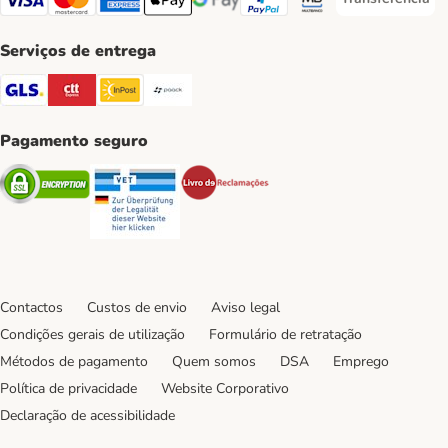
Transferência 
Visa Payment Method
Mastercard Payment Method
American Express Payment Method
Apple Pay Payment Method
Google Pay Payment Method
PayPal Payment Method
Multibanco Payment Me
Serviços de entrega
GLS Shipping Method
CTTExpress Shipping Method
InPost Shipping Method
Paack Shipping Method
Pagamento seguro
Security
Security
Security
Contactos
Custos de envio
Aviso legal
Condições gerais de utilização
Formulário de retratação
Métodos de pagamento
Quem somos
DSA
Emprego
Política de privacidade
Website Corporativo
Declaração de acessibilidade