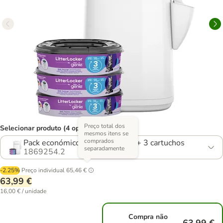
Preço total dos
Selecionar produto (4 opções)
mesmos itens se
comprados
Pack económico: LitterLocker® + 3 cartuchos
separadamente
1869254.2
-2.25%
Preço individual
65,46 €
63,99 €
16,00 € / unidade
Compra não