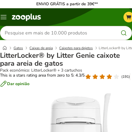
ENVIO GRÁTIS a partir de 39€**
Menu
Pesquisar
produtos
Gatos
Caixas de areia
Caixotes para dejetos
LitterLocker® by Litt
LitterLocker® by Litter Genie caixote
para areia de gatos
Pack económico: LitterLocker® + 3 cartuchos
This is a stars rating area from zero to 5: 4.3/5
(
191
)
Dar opinião