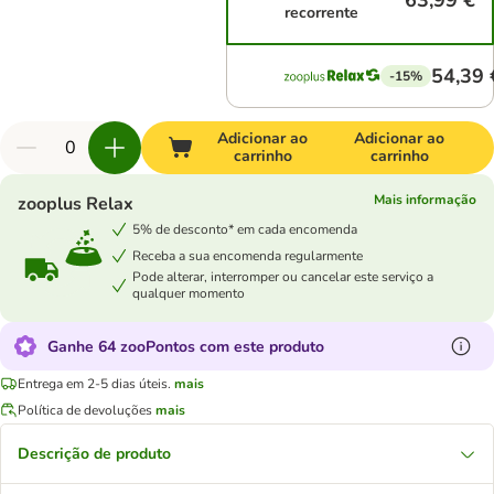
63,99 €
recorrente
54,39 
-15%
Adicionar ao
Adicionar ao
carrinho
carrinho
Mais informação
zooplus Relax
5% de desconto* em cada encomenda
Receba a sua encomenda regularmente
Pode alterar, interromper ou cancelar este serviço a
qualquer momento
Ganhe 64 zooPontos com este produto
Entrega em 2-5 dias úteis.
mais
Política de devoluções
mais
Descrição de produto